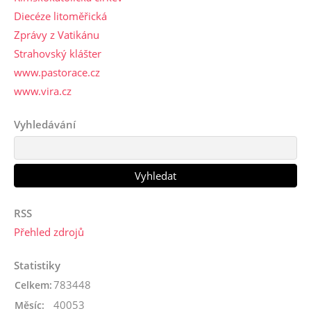
Diecéze litoměřická
Zprávy z Vatikánu
Strahovský klášter
www.pastorace.cz
www.vira.cz
Vyhledávání
RSS
Přehled zdrojů
Statistiky
783448
Celkem:
40053
Měsíc: