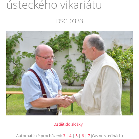
ústeckého vikariátu
DSC_0333
Další →
Zpět do složky
Automatické procházení:
3
|
4
|
5
|
6
|
7
(čas ve vteřinách)