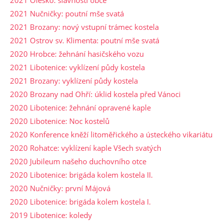
2021 Oleško: slavnosti obce
2021 Nučničky: poutní mše svatá
2021 Brozany: nový vstupní trámec kostela
2021 Ostrov sv. Klimenta: poutní mše svatá
2020 Hrobce: žehnání hasičského vozu
2021 Libotenice: vyklízení půdy kostela
2021 Brozany: vyklízení půdy kostela
2020 Brozany nad Ohří: úklid kostela před Vánoci
2020 Libotenice: žehnání opravené kaple
2020 Libotenice: Noc kostelů
2020 Konference kněží litoměřického a ústeckého vikariátu
2020 Rohatce: vyklízení kaple Všech svatých
2020 Jubileum našeho duchovního otce
2020 Libotenice: brigáda kolem kostela II.
2020 Nučničky: první Májová
2020 Libotenice: brigáda kolem kostela I.
2019 Libotenice: koledy