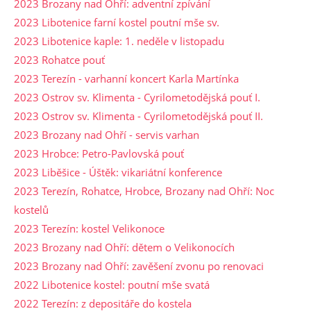
2023 Brozany nad Ohří: adventní zpívání
2023 Libotenice farní kostel poutní mše sv.
2023 Libotenice kaple: 1. neděle v listopadu
2023 Rohatce pouť
2023 Terezín - varhanní koncert Karla Martínka
2023 Ostrov sv. Klimenta - Cyrilometodějská pouť I.
2023 Ostrov sv. Klimenta - Cyrilometodějská pouť II.
2023 Brozany nad Ohří - servis varhan
2023 Hrobce: Petro-Pavlovská pouť
2023 Liběšice - Úštěk: vikariátní konference
2023 Terezín, Rohatce, Hrobce, Brozany nad Ohří: Noc
kostelů
2023 Terezín: kostel Velikonoce
2023 Brozany nad Ohří: dětem o Velikonocích
2023 Brozany nad Ohří: zavěšení zvonu po renovaci
2022 Libotenice kostel: poutní mše svatá
2022 Terezín: z depositáře do kostela