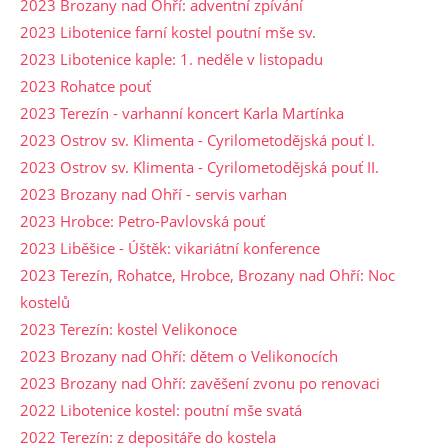
2023 Brozany nad Ohří: adventní zpívání
2023 Libotenice farní kostel poutní mše sv.
2023 Libotenice kaple: 1. neděle v listopadu
2023 Rohatce pouť
2023 Terezín - varhanní koncert Karla Martínka
2023 Ostrov sv. Klimenta - Cyrilometodějská pouť I.
2023 Ostrov sv. Klimenta - Cyrilometodějská pouť II.
2023 Brozany nad Ohří - servis varhan
2023 Hrobce: Petro-Pavlovská pouť
2023 Liběšice - Úštěk: vikariátní konference
2023 Terezín, Rohatce, Hrobce, Brozany nad Ohří: Noc
kostelů
2023 Terezín: kostel Velikonoce
2023 Brozany nad Ohří: dětem o Velikonocích
2023 Brozany nad Ohří: zavěšení zvonu po renovaci
2022 Libotenice kostel: poutní mše svatá
2022 Terezín: z depositáře do kostela