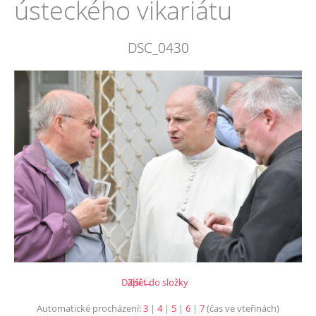
ústeckého vikariátu
DSC_0430
Další →
Zpět do složky
Automatické procházení:
3
|
4
|
5
|
6
|
7
(čas ve vteřinách)