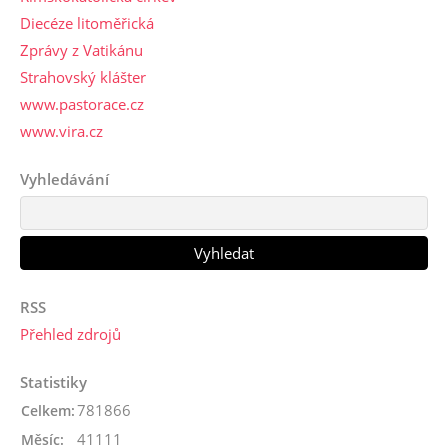
Diecéze litoměřická
Zprávy z Vatikánu
Strahovský klášter
www.pastorace.cz
www.vira.cz
Vyhledávání
RSS
Přehled zdrojů
Statistiky
781866
Celkem:
41111
Měsíc: