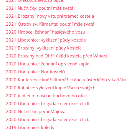
2021 Oleško: slavnosti obce
2021 Nučničky: poutní mše svatá
2021 Brozany: nový vstupní trámec kostela
2021 Ostrov sv. Klimenta: poutní mše svatá
2020 Hrobce: žehnání hasičského vozu
2021 Libotenice: vyklízení půdy kostela
2021 Brozany: vyklízení půdy kostela
2020 Brozany nad Ohří: úklid kostela před Vánoci
2020 Libotenice: žehnání opravené kaple
2020 Libotenice: Noc kostelů
2020 Konference kněží litoměřického a ústeckého vikariátu
2020 Rohatce: vyklízení kaple Všech svatých
2020 Jubileum našeho duchovního otce
2020 Libotenice: brigáda kolem kostela II.
2020 Nučničky: první Májová
2020 Libotenice: brigáda kolem kostela I.
2019 Libotenice: koledy