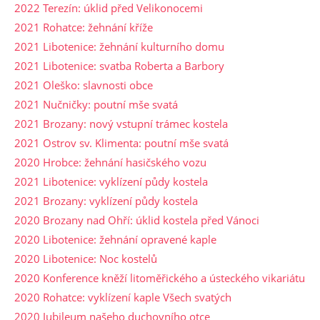
2022 Terezín: úklid před Velikonocemi
2021 Rohatce: žehnání kříže
2021 Libotenice: žehnání kulturního domu
2021 Libotenice: svatba Roberta a Barbory
2021 Oleško: slavnosti obce
2021 Nučničky: poutní mše svatá
2021 Brozany: nový vstupní trámec kostela
2021 Ostrov sv. Klimenta: poutní mše svatá
2020 Hrobce: žehnání hasičského vozu
2021 Libotenice: vyklízení půdy kostela
2021 Brozany: vyklízení půdy kostela
2020 Brozany nad Ohří: úklid kostela před Vánoci
2020 Libotenice: žehnání opravené kaple
2020 Libotenice: Noc kostelů
2020 Konference kněží litoměřického a ústeckého vikariátu
2020 Rohatce: vyklízení kaple Všech svatých
2020 Jubileum našeho duchovního otce