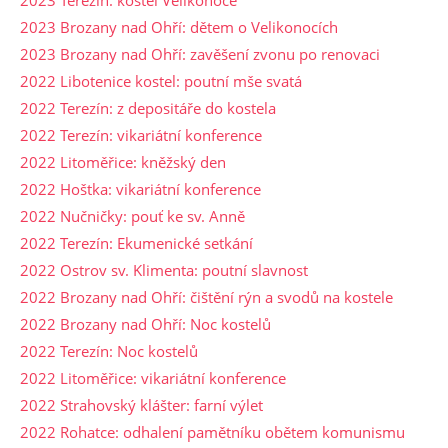
2023 Brozany nad Ohří: dětem o Velikonocích
2023 Brozany nad Ohří: zavěšení zvonu po renovaci
2022 Libotenice kostel: poutní mše svatá
2022 Terezín: z depositáře do kostela
2022 Terezín: vikariátní konference
2022 Litoměřice: kněžský den
2022 Hoštka: vikariátní konference
2022 Nučničky: pouť ke sv. Anně
2022 Terezín: Ekumenické setkání
2022 Ostrov sv. Klimenta: poutní slavnost
2022 Brozany nad Ohří: čištění rýn a svodů na kostele
2022 Brozany nad Ohří: Noc kostelů
2022 Terezín: Noc kostelů
2022 Litoměřice: vikariátní konference
2022 Strahovský klášter: farní výlet
2022 Rohatce: odhalení pamětníku obětem komunismu