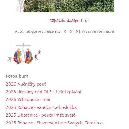
Další →
Zpět do složky
← Předchozí
Automatické procházení:
3
|
4
|
5
|
6
|
7
(čas ve vteřinách)
Fotoalbum
2026 Nučničky pouť
2026 Brozany nad Ohří - Letní zpívání
2026 Velikonoce - mix
2025 Rohatce - vánoční bohoslužba
2025 Libotenice - poutní mše svatá
2025 Rohatce - Slavnost Všech Svatých, Terezín a