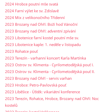
2024 Hrobce poutní mše svatá
2024 Farní výlet ke sv. Zdislavě
2024 Mix z velikonočního Třídenní
2023 Brozany nad Ohří: Boží hod Vánoční
2023 Brozany nad Ohří: adventní zpívání
2023 Libotenice farní kostel poutní mše sv.
2023 Libotenice kaple: 1. neděle v listopadu
2023 Rohatce pouť
2023 Terezín - varhanní koncert Karla Martínka
2023 Ostrov sv. Klimenta - Cyrilometodějská pouť I.
2023 Ostrov sv. Klimenta - Cyrilometodějská pouť II.
2023 Brozany nad Ohří - servis varhan
2023 Hrobce: Petro-Pavlovská pouť
2023 Liběšice - Úštěk: vikariátní konference
2023 Terezín, Rohatce, Hrobce, Brozany nad Ohří: Noc
kostelů
2023 Terezín: kostel Velikonoce