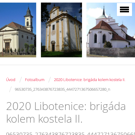
/
/
Úvod
Fotoalbum
2020 Libotenice: brigáda kolem kostela II.
/
96530735_276343876723835_4447271367506657280_n
2020 Libotenice: brigáda
kolem kostela II.
96530735_276343876723835_44472713675066