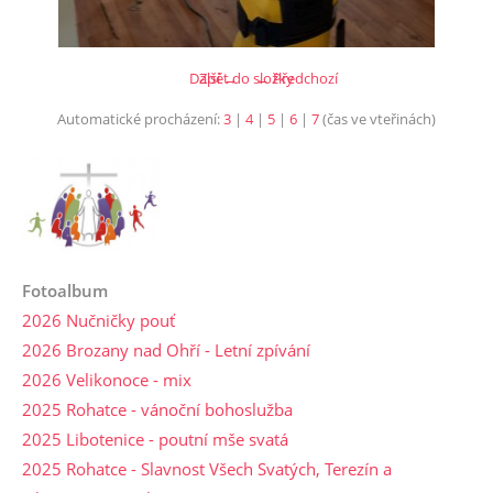
Další →
Zpět do složky
← Předchozí
Automatické procházení:
3
|
4
|
5
|
6
|
7
(čas ve vteřinách)
Fotoalbum
2026 Nučničky pouť
2026 Brozany nad Ohří - Letní zpívání
2026 Velikonoce - mix
2025 Rohatce - vánoční bohoslužba
2025 Libotenice - poutní mše svatá
2025 Rohatce - Slavnost Všech Svatých, Terezín a