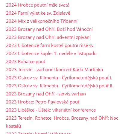
2024 Hrobce poutní mše svatá
2024 Farní výlet ke sv. Zdislavě
2024 Mix z velikonočního Třídenní
2023 Brozany nad Ohří: Boží hod Vánoční
2023 Brozany nad Ohří: adventní zpívání
2023 Libotenice farní kostel poutní mše sv.
2023 Libotenice kaple: 1. neděle v listopadu
2023 Rohatce pouť
2023 Terezín - varhanní koncert Karla Martínka
2023 Ostrov sv. Klimenta - Cyrilometodějská pouť I.
2023 Ostrov sv. Klimenta - Cyrilometodějská pouť II.
2023 Brozany nad Ohří - servis varhan
2023 Hrobce: Petro-Pavlovská pouť
2023 Liběšice - Úštěk: vikariátní konference
2023 Terezín, Rohatce, Hrobce, Brozany nad Ohří: Noc
kostelů
2023 Terezín: kostel Velikonoce