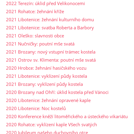
2022 Terezín: úklid před Velikonocemi
2021 Rohatce: žehnání kříže
2021 Libotenice: žehnání kulturního domu
2021 Libotenice: svatba Roberta a Barbory
2021 Oleško: slavnosti obce
2021 Nučničky: poutní mše svatá
2021 Brozany: nový vstupní trámec kostela
2021 Ostrov sv. Klimenta: poutní mše svatá
2020 Hrobce: žehnání hasičského vozu
2021 Libotenice: vyklízení půdy kostela
2021 Brozany: vyklízení půdy kostela
2020 Brozany nad Ohří: úklid kostela před Vánoci
2020 Libotenice: žehnání opravené kaple
2020 Libotenice: Noc kostelů
2020 Konference kněží litoměřického a ústeckého vikariátu
2020 Rohatce: vyklízení kaple Všech svatých
2020 Jubileum našeho duchovního otce