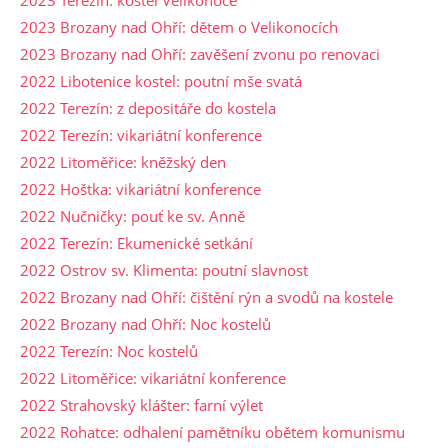
2023 Brozany nad Ohří: dětem o Velikonocích
2023 Brozany nad Ohří: zavěšení zvonu po renovaci
2022 Libotenice kostel: poutní mše svatá
2022 Terezín: z depositáře do kostela
2022 Terezín: vikariátní konference
2022 Litoměřice: kněžský den
2022 Hoštka: vikariátní konference
2022 Nučničky: pouť ke sv. Anně
2022 Terezín: Ekumenické setkání
2022 Ostrov sv. Klimenta: poutní slavnost
2022 Brozany nad Ohří: čištění rýn a svodů na kostele
2022 Brozany nad Ohří: Noc kostelů
2022 Terezín: Noc kostelů
2022 Litoměřice: vikariátní konference
2022 Strahovský klášter: farní výlet
2022 Rohatce: odhalení pamětníku obětem komunismu