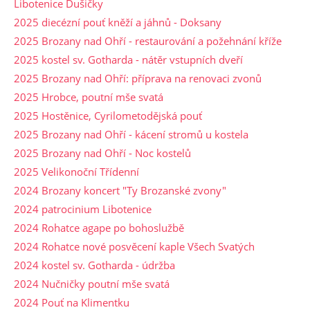
Libotenice Dušičky
2025 diecézní pouť kněží a jáhnů - Doksany
2025 Brozany nad Ohří - restaurování a požehnání kříže
2025 kostel sv. Gotharda - nátěr vstupních dveří
2025 Brozany nad Ohří: příprava na renovaci zvonů
2025 Hrobce, poutní mše svatá
2025 Hostěnice, Cyrilometodějská pouť
2025 Brozany nad Ohří - kácení stromů u kostela
2025 Brozany nad Ohří - Noc kostelů
2025 Velikonoční Třídenní
2024 Brozany koncert "Ty Brozanské zvony"
2024 patrocinium Libotenice
2024 Rohatce agape po bohoslužbě
2024 Rohatce nové posvěcení kaple Všech Svatých
2024 kostel sv. Gotharda - údržba
2024 Nučničky poutní mše svatá
2024 Pouť na Klimentku