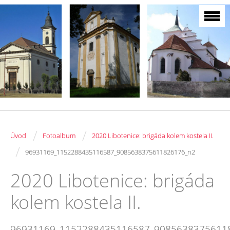
/
/
Úvod
Fotoalbum
2020 Libotenice: brigáda kolem kostela II.
/
96931169_1152288435116587_9085638375611826176_n2
2020 Libotenice: brigáda
kolem kostela II.
96931169_1152288435116587_9085638375611