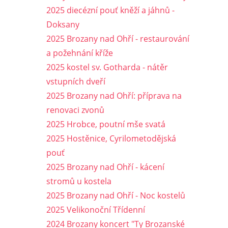
2025 diecézní pouť kněží a jáhnů -
Doksany
2025 Brozany nad Ohří - restaurování
a požehnání kříže
2025 kostel sv. Gotharda - nátěr
vstupních dveří
2025 Brozany nad Ohří: příprava na
renovaci zvonů
2025 Hrobce, poutní mše svatá
2025 Hostěnice, Cyrilometodějská
pouť
2025 Brozany nad Ohří - kácení
stromů u kostela
2025 Brozany nad Ohří - Noc kostelů
2025 Velikonoční Třídenní
2024 Brozany koncert "Ty Brozanské