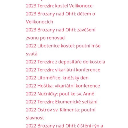
2023 Terezín: kostel Velikonoce
2023 Brozany nad Ohří: dětem o
Velikonocích
2023 Brozany nad Ohří: zavěšení
zvonu po renovaci
2022 Libotenice kostel: poutní mše
svatá
2022 Terezín: z depositáře do kostela
2022 Terezín: vikariátní konference
2022 Litoměřice: kněžský den
2022 Hoštka: vikariátní konference
2022 Nučničky: pouť ke sv. Anně
2022 Terezín: Ekumenické setkání
2022 Ostrov sv. Klimenta: poutní
slavnost
2022 Brozany nad Ohří: čištění rýn a