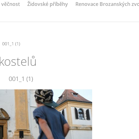
a věčnost
Židovské příběhy
Renovace Brozanských zv
001_1 (1)
kostelů
001_1 (1)