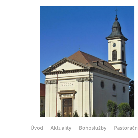
Úvod
Aktuality
Bohoslužby
Pastoračn