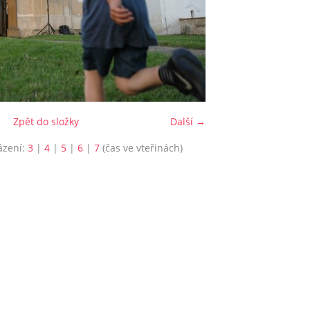
Zpět do složky
Další →
ázení:
3
|
4
|
5
|
6
|
7
(čas ve vteřinách)