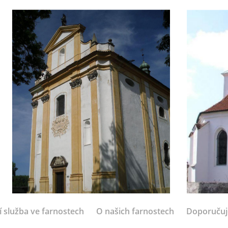
í služba ve farnostech
O našich farnostech
Doporuču