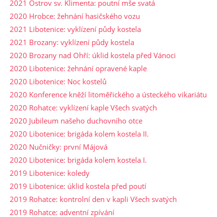
2021 Ostrov sv. Klimenta: poutní mše svatá
2020 Hrobce: žehnání hasičského vozu
2021 Libotenice: vyklízení půdy kostela
2021 Brozany: vyklízení půdy kostela
2020 Brozany nad Ohří: úklid kostela před Vánoci
2020 Libotenice: žehnání opravené kaple
2020 Libotenice: Noc kostelů
2020 Konference kněží litoměřického a ústeckého vikariátu
2020 Rohatce: vyklízení kaple Všech svatých
2020 Jubileum našeho duchovního otce
2020 Libotenice: brigáda kolem kostela II.
2020 Nučničky: první Májová
2020 Libotenice: brigáda kolem kostela I.
2019 Libotenice: koledy
2019 Libotenice: úklid kostela před poutí
2019 Rohatce: kontrolní den v kapli Všech svatých
2019 Rohatce: adventní zpívání