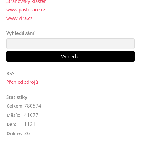
Strahovský klášter
www.pastorace.cz
www.vira.cz
Vyhledávání
RSS
Přehled zdrojů
Statistiky
780574
Celkem:
41077
Měsíc:
1121
Den:
26
Online: