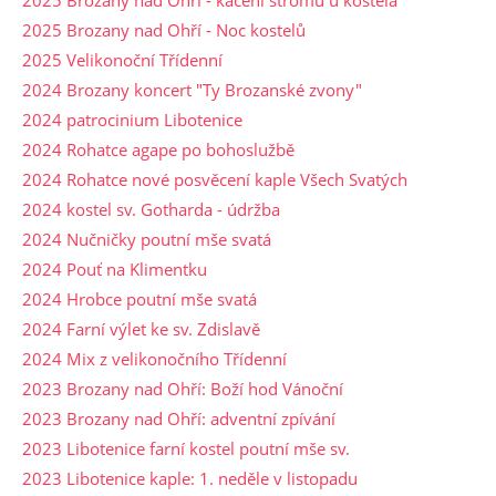
2025 Brozany nad Ohří - kácení stromů u kostela
2025 Brozany nad Ohří - Noc kostelů
2025 Velikonoční Třídenní
2024 Brozany koncert "Ty Brozanské zvony"
2024 patrocinium Libotenice
2024 Rohatce agape po bohoslužbě
2024 Rohatce nové posvěcení kaple Všech Svatých
2024 kostel sv. Gotharda - údržba
2024 Nučničky poutní mše svatá
2024 Pouť na Klimentku
2024 Hrobce poutní mše svatá
2024 Farní výlet ke sv. Zdislavě
2024 Mix z velikonočního Třídenní
2023 Brozany nad Ohří: Boží hod Vánoční
2023 Brozany nad Ohří: adventní zpívání
2023 Libotenice farní kostel poutní mše sv.
2023 Libotenice kaple: 1. neděle v listopadu