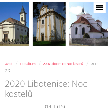
/
/
/
Úvod
Fotoalbum
2020 Libotenice: Noc kostelů
014_1
(15)
2020 Libotenice: Noc
kostelů
014_1 (15)