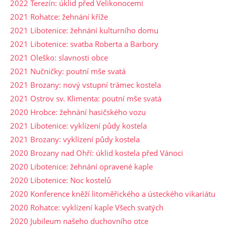
2022 Terezín: úklid před Velikonocemi
2021 Rohatce: žehnání kříže
2021 Libotenice: žehnání kulturního domu
2021 Libotenice: svatba Roberta a Barbory
2021 Oleško: slavnosti obce
2021 Nučničky: poutní mše svatá
2021 Brozany: nový vstupní trámec kostela
2021 Ostrov sv. Klimenta: poutní mše svatá
2020 Hrobce: žehnání hasičského vozu
2021 Libotenice: vyklízení půdy kostela
2021 Brozany: vyklízení půdy kostela
2020 Brozany nad Ohří: úklid kostela před Vánoci
2020 Libotenice: žehnání opravené kaple
2020 Libotenice: Noc kostelů
2020 Konference kněží litoměřického a ústeckého vikariátu
2020 Rohatce: vyklízení kaple Všech svatých
2020 Jubileum našeho duchovního otce