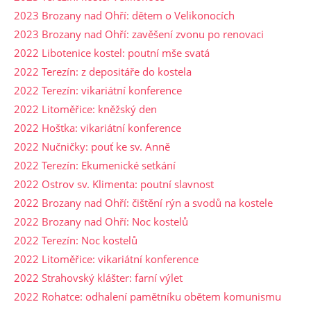
2023 Brozany nad Ohří: dětem o Velikonocích
2023 Brozany nad Ohří: zavěšení zvonu po renovaci
2022 Libotenice kostel: poutní mše svatá
2022 Terezín: z depositáře do kostela
2022 Terezín: vikariátní konference
2022 Litoměřice: kněžský den
2022 Hoštka: vikariátní konference
2022 Nučničky: pouť ke sv. Anně
2022 Terezín: Ekumenické setkání
2022 Ostrov sv. Klimenta: poutní slavnost
2022 Brozany nad Ohří: čištění rýn a svodů na kostele
2022 Brozany nad Ohří: Noc kostelů
2022 Terezín: Noc kostelů
2022 Litoměřice: vikariátní konference
2022 Strahovský klášter: farní výlet
2022 Rohatce: odhalení pamětníku obětem komunismu