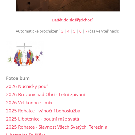
Další →
Zpět do složky
← Předchozí
Automatické procházení:
3
|
4
|
5
|
6
|
7
(čas ve vteřinách)
Fotoalbum
2026 Nučničky pouť
2026 Brozany nad Ohří - Letní zpívání
2026 Velikonoce - mix
2025 Rohatce - vánoční bohoslužba
2025 Libotenice - poutní mše svatá
2025 Rohatce - Slavnost Všech Svatých, Terezín a
Libotenice Dušičky