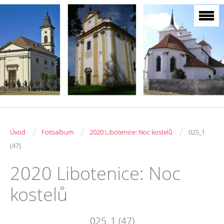
/
/
/
Úvod
Fotoalbum
2020 Libotenice: Noc kostelů
025_1
(47)
2020 Libotenice: Noc
kostelů
025_1 (47)