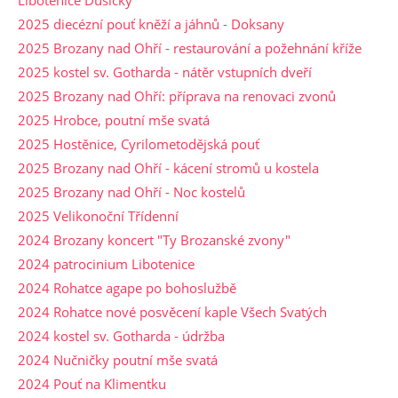
2025 diecézní pouť kněží a jáhnů - Doksany
2025 Brozany nad Ohří - restaurování a požehnání kříže
2025 kostel sv. Gotharda - nátěr vstupních dveří
2025 Brozany nad Ohří: příprava na renovaci zvonů
2025 Hrobce, poutní mše svatá
2025 Hostěnice, Cyrilometodějská pouť
2025 Brozany nad Ohří - kácení stromů u kostela
2025 Brozany nad Ohří - Noc kostelů
2025 Velikonoční Třídenní
2024 Brozany koncert "Ty Brozanské zvony"
2024 patrocinium Libotenice
2024 Rohatce agape po bohoslužbě
2024 Rohatce nové posvěcení kaple Všech Svatých
2024 kostel sv. Gotharda - údržba
2024 Nučničky poutní mše svatá
2024 Pouť na Klimentku