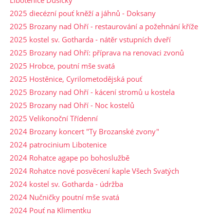
2025 diecézní pouť kněží a jáhnů - Doksany
2025 Brozany nad Ohří - restaurování a požehnání kříže
2025 kostel sv. Gotharda - nátěr vstupních dveří
2025 Brozany nad Ohří: příprava na renovaci zvonů
2025 Hrobce, poutní mše svatá
2025 Hostěnice, Cyrilometodějská pouť
2025 Brozany nad Ohří - kácení stromů u kostela
2025 Brozany nad Ohří - Noc kostelů
2025 Velikonoční Třídenní
2024 Brozany koncert "Ty Brozanské zvony"
2024 patrocinium Libotenice
2024 Rohatce agape po bohoslužbě
2024 Rohatce nové posvěcení kaple Všech Svatých
2024 kostel sv. Gotharda - údržba
2024 Nučničky poutní mše svatá
2024 Pouť na Klimentku