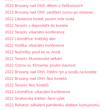
2023 Brozany nad Ohří: dětem o Velikonocích
2023 Brozany nad Ohří: zavěšení zvonu po renovaci
2022 Libotenice kostel: poutní mše svatá
2022 Terezín: z depositáře do kostela
2022 Terezín: vikariátní konference
2022 Litoměřice: kněžský den
2022 Hoštka: vikariátní konference
2022 Nučničky: pouť ke sv. Anně
2022 Terezín: Ekumenické setkání
2022 Ostrov sv. Klimenta: poutní slavnost
2022 Brozany nad Ohří: čištění rýn a svodů na kostele
2022 Brozany nad Ohří: Noc kostelů
2022 Terezín: Noc kostelů
2022 Litoměřice: vikariátní konference
2022 Strahovský klášter: farní výlet
2022 Rohatce: odhalení pamětníku obětem komunismu