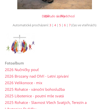
Další →
Zpět do složky
← Předchozí
Automatické procházení:
3
|
4
|
5
|
6
|
7
(čas ve vteřinách)
Fotoalbum
2026 Nučničky pouť
2026 Brozany nad Ohří - Letní zpívání
2026 Velikonoce - mix
2025 Rohatce - vánoční bohoslužba
2025 Libotenice - poutní mše svatá
2025 Rohatce - Slavnost Všech Svatých, Terezín a
Libotenice Dušičky