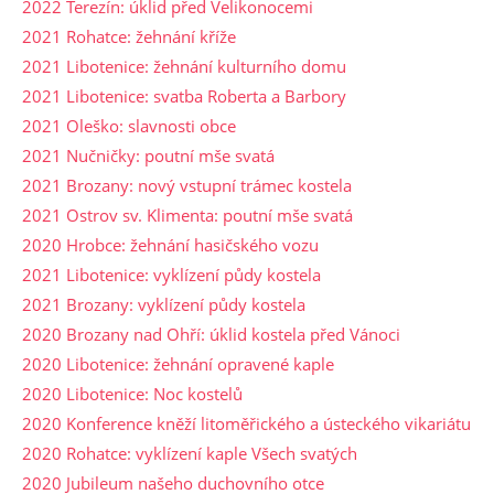
2022 Terezín: úklid před Velikonocemi
2021 Rohatce: žehnání kříže
2021 Libotenice: žehnání kulturního domu
2021 Libotenice: svatba Roberta a Barbory
2021 Oleško: slavnosti obce
2021 Nučničky: poutní mše svatá
2021 Brozany: nový vstupní trámec kostela
2021 Ostrov sv. Klimenta: poutní mše svatá
2020 Hrobce: žehnání hasičského vozu
2021 Libotenice: vyklízení půdy kostela
2021 Brozany: vyklízení půdy kostela
2020 Brozany nad Ohří: úklid kostela před Vánoci
2020 Libotenice: žehnání opravené kaple
2020 Libotenice: Noc kostelů
2020 Konference kněží litoměřického a ústeckého vikariátu
2020 Rohatce: vyklízení kaple Všech svatých
2020 Jubileum našeho duchovního otce