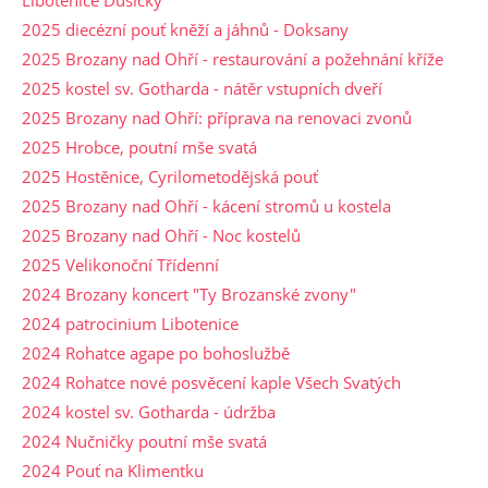
2025 diecézní pouť kněží a jáhnů - Doksany
2025 Brozany nad Ohří - restaurování a požehnání kříže
2025 kostel sv. Gotharda - nátěr vstupních dveří
2025 Brozany nad Ohří: příprava na renovaci zvonů
2025 Hrobce, poutní mše svatá
2025 Hostěnice, Cyrilometodějská pouť
2025 Brozany nad Ohří - kácení stromů u kostela
2025 Brozany nad Ohří - Noc kostelů
2025 Velikonoční Třídenní
2024 Brozany koncert "Ty Brozanské zvony"
2024 patrocinium Libotenice
2024 Rohatce agape po bohoslužbě
2024 Rohatce nové posvěcení kaple Všech Svatých
2024 kostel sv. Gotharda - údržba
2024 Nučničky poutní mše svatá
2024 Pouť na Klimentku