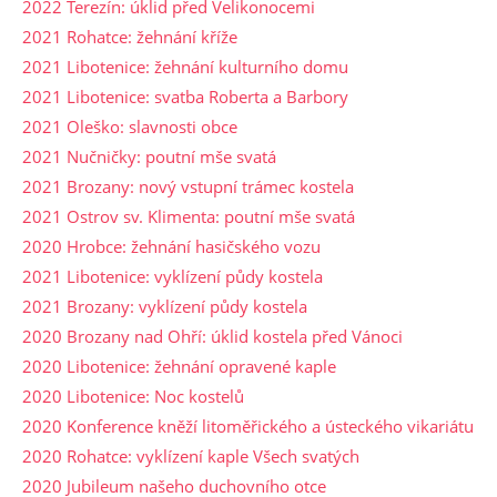
2022 Terezín: úklid před Velikonocemi
2021 Rohatce: žehnání kříže
2021 Libotenice: žehnání kulturního domu
2021 Libotenice: svatba Roberta a Barbory
2021 Oleško: slavnosti obce
2021 Nučničky: poutní mše svatá
2021 Brozany: nový vstupní trámec kostela
2021 Ostrov sv. Klimenta: poutní mše svatá
2020 Hrobce: žehnání hasičského vozu
2021 Libotenice: vyklízení půdy kostela
2021 Brozany: vyklízení půdy kostela
2020 Brozany nad Ohří: úklid kostela před Vánoci
2020 Libotenice: žehnání opravené kaple
2020 Libotenice: Noc kostelů
2020 Konference kněží litoměřického a ústeckého vikariátu
2020 Rohatce: vyklízení kaple Všech svatých
2020 Jubileum našeho duchovního otce