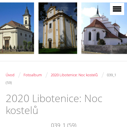
/
/
/
Úvod
Fotoalbum
2020 Libotenice: Noc kostelů
039_1
(59)
2020 Libotenice: Noc
kostelů
039_1 (59)