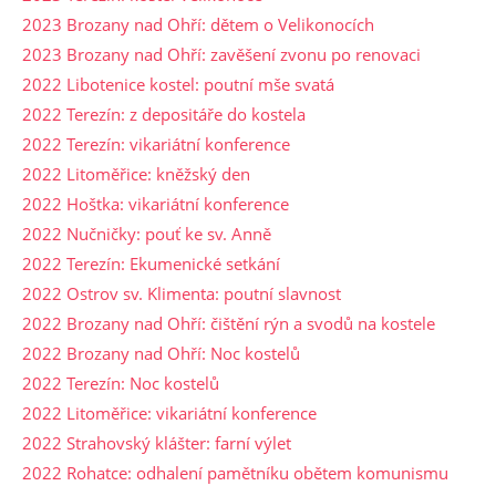
2023 Brozany nad Ohří: dětem o Velikonocích
2023 Brozany nad Ohří: zavěšení zvonu po renovaci
2022 Libotenice kostel: poutní mše svatá
2022 Terezín: z depositáře do kostela
2022 Terezín: vikariátní konference
2022 Litoměřice: kněžský den
2022 Hoštka: vikariátní konference
2022 Nučničky: pouť ke sv. Anně
2022 Terezín: Ekumenické setkání
2022 Ostrov sv. Klimenta: poutní slavnost
2022 Brozany nad Ohří: čištění rýn a svodů na kostele
2022 Brozany nad Ohří: Noc kostelů
2022 Terezín: Noc kostelů
2022 Litoměřice: vikariátní konference
2022 Strahovský klášter: farní výlet
2022 Rohatce: odhalení pamětníku obětem komunismu