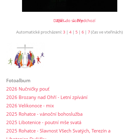
Další →
Zpět do složky
← Předchozí
Automatické procházení:
3
|
4
|
5
|
6
|
7
(čas ve vteřinách)
Fotoalbum
2026 Nučničky pouť
2026 Brozany nad Ohří - Letní zpívání
2026 Velikonoce - mix
2025 Rohatce - vánoční bohoslužba
2025 Libotenice - poutní mše svatá
2025 Rohatce - Slavnost Všech Svatých, Terezín a
Libotenice Dušičky