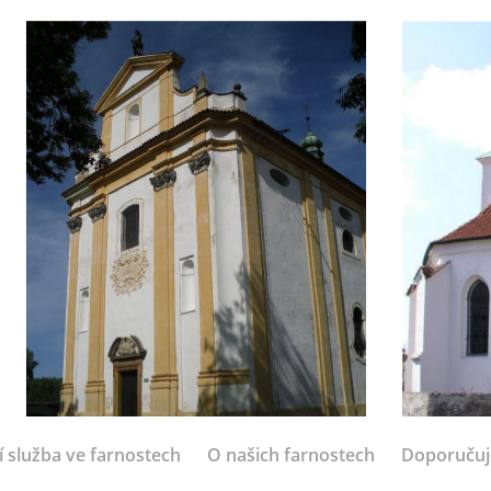
í služba ve farnostech
O našich farnostech
Doporuču