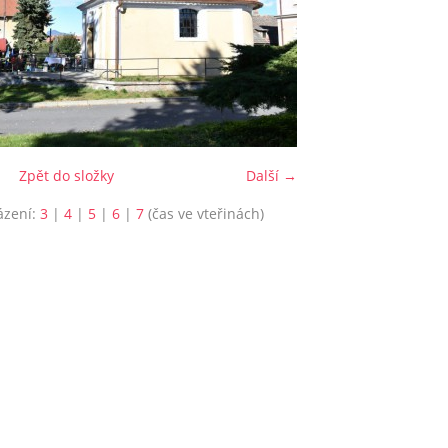
Zpět do složky
Další →
ázení:
3
|
4
|
5
|
6
|
7
(čas ve vteřinách)