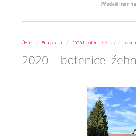
Předešli nás n
/
/
Úvod
Fotoalbum
2020 Libotenice: žehnání opraven
2020 Libotenice: žeh