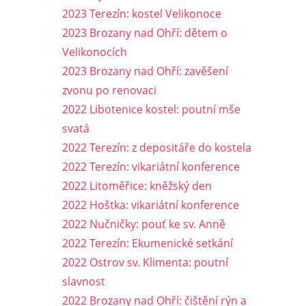
2023 Terezín: kostel Velikonoce
2023 Brozany nad Ohří: dětem o
Velikonocích
2023 Brozany nad Ohří: zavěšení
zvonu po renovaci
2022 Libotenice kostel: poutní mše
svatá
2022 Terezín: z depositáře do kostela
2022 Terezín: vikariátní konference
2022 Litoměřice: kněžský den
2022 Hoštka: vikariátní konference
2022 Nučničky: pouť ke sv. Anně
2022 Terezín: Ekumenické setkání
2022 Ostrov sv. Klimenta: poutní
slavnost
2022 Brozany nad Ohří: čištění rýn a