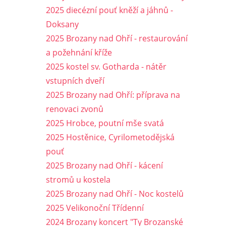
2025 diecézní pouť kněží a jáhnů -
Doksany
2025 Brozany nad Ohří - restaurování
a požehnání kříže
2025 kostel sv. Gotharda - nátěr
vstupních dveří
2025 Brozany nad Ohří: příprava na
renovaci zvonů
2025 Hrobce, poutní mše svatá
2025 Hostěnice, Cyrilometodějská
pouť
2025 Brozany nad Ohří - kácení
stromů u kostela
2025 Brozany nad Ohří - Noc kostelů
2025 Velikonoční Třídenní
2024 Brozany koncert "Ty Brozanské