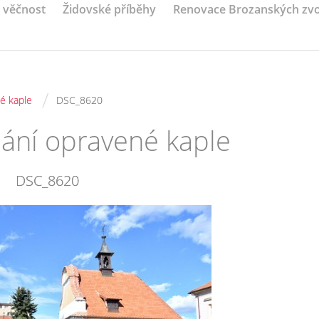
a věčnost
Židovské příběhy
Renovace Brozanských zv
/
é kaple
DSC_8620
nání opravené kaple
DSC_8620