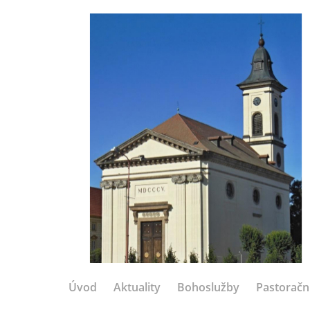
Úvod
Aktuality
Bohoslužby
Pastoračn