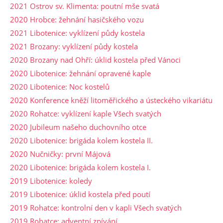
2021 Ostrov sv. Klimenta: poutní mše svatá
2020 Hrobce: žehnání hasičského vozu
2021 Libotenice: vyklízení půdy kostela
2021 Brozany: vyklízení půdy kostela
2020 Brozany nad Ohří: úklid kostela před Vánoci
2020 Libotenice: žehnání opravené kaple
2020 Libotenice: Noc kostelů
2020 Konference kněží litoměřického a ústeckého vikariátu
2020 Rohatce: vyklízení kaple Všech svatých
2020 Jubileum našeho duchovního otce
2020 Libotenice: brigáda kolem kostela II.
2020 Nučničky: první Májová
2020 Libotenice: brigáda kolem kostela I.
2019 Libotenice: koledy
2019 Libotenice: úklid kostela před poutí
2019 Rohatce: kontrolní den v kapli Všech svatých
2019 Rohatce: adventní zpívání