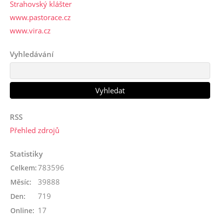
Strahovský klášter
www.pastorace.cz
www.vira.cz
Vyhledávání
RSS
Přehled zdrojů
Statistiky
783596
Celkem:
39888
Měsíc:
719
Den:
17
Online: