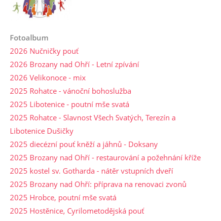
Fotoalbum
2026 Nučničky pouť
2026 Brozany nad Ohří - Letní zpívání
2026 Velikonoce - mix
2025 Rohatce - vánoční bohoslužba
2025 Libotenice - poutní mše svatá
2025 Rohatce - Slavnost Všech Svatých, Terezín a
Libotenice Dušičky
2025 diecézní pouť kněží a jáhnů - Doksany
2025 Brozany nad Ohří - restaurování a požehnání kříže
2025 kostel sv. Gotharda - nátěr vstupních dveří
2025 Brozany nad Ohří: příprava na renovaci zvonů
2025 Hrobce, poutní mše svatá
2025 Hostěnice, Cyrilometodějská pouť