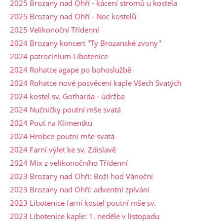
2025 Brozany nad Ohří - kácení stromů u kostela
2025 Brozany nad Ohří - Noc kostelů
2025 Velikonoční Třídenní
2024 Brozany koncert "Ty Brozanské zvony"
2024 patrocinium Libotenice
2024 Rohatce agape po bohoslužbě
2024 Rohatce nové posvěcení kaple Všech Svatých
2024 kostel sv. Gotharda - údržba
2024 Nučničky poutní mše svatá
2024 Pouť na Klimentku
2024 Hrobce poutní mše svatá
2024 Farní výlet ke sv. Zdislavě
2024 Mix z velikonočního Třídenní
2023 Brozany nad Ohří: Boží hod Vánoční
2023 Brozany nad Ohří: adventní zpívání
2023 Libotenice farní kostel poutní mše sv.
2023 Libotenice kaple: 1. neděle v listopadu