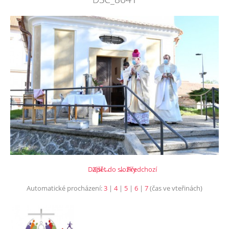
Další →
Zpět do složky
← Předchozí
Automatické procházení:
3
|
4
|
5
|
6
|
7
(čas ve vteřinách)