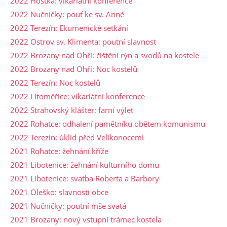
2022 Hoštka: vikariátní konference
2022 Nučničky: pouť ke sv. Anně
2022 Terezín: Ekumenické setkání
2022 Ostrov sv. Klimenta: poutní slavnost
2022 Brozany nad Ohří: čištění rýn a svodů na kostele
2022 Brozany nad Ohří: Noc kostelů
2022 Terezín: Noc kostelů
2022 Litoměřice: vikariátní konference
2022 Strahovský klášter: farní výlet
2022 Rohatce: odhalení pamětníku obětem komunismu
2022 Terezín: úklid před Velikonocemi
2021 Rohatce: žehnání kříže
2021 Libotenice: žehnání kulturního domu
2021 Libotenice: svatba Roberta a Barbory
2021 Oleško: slavnosti obce
2021 Nučničky: poutní mše svatá
2021 Brozany: nový vstupní trámec kostela