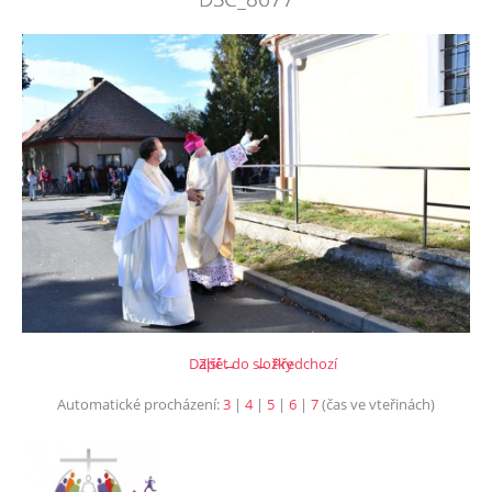
Další →
Zpět do složky
← Předchozí
Automatické procházení:
3
|
4
|
5
|
6
|
7
(čas ve vteřinách)