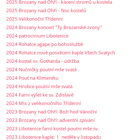
2025 Brozany nad Ohří - kácení stromů u kostela
2025 Brozany nad Ohří - Noc kostelů
2025 Velikonoční Třídenní
2024 Brozany koncert "Ty Brozanské zvony"
2024 patrocinium Libotenice
2024 Rohatce agape po bohoslužbě
2024 Rohatce nové posvěcení kaple Všech Svatých
2024 kostel sv. Gotharda - údržba
2024 Nučničky poutní mše svatá
2024 Pouť na Klimentku
2024 Hrobce poutní mše svatá
2024 Farní výlet ke sv. Zdislavě
2024 Mix z velikonočního Třídenní
2023 Brozany nad Ohří: Boží hod Vánoční
2023 Brozany nad Ohří: adventní zpívání
2023 Libotenice farní kostel poutní mše sv.
2023 Libotenice kaple: 1. neděle v listopadu