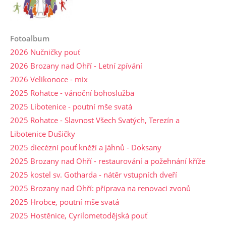
Fotoalbum
2026 Nučničky pouť
2026 Brozany nad Ohří - Letní zpívání
2026 Velikonoce - mix
2025 Rohatce - vánoční bohoslužba
2025 Libotenice - poutní mše svatá
2025 Rohatce - Slavnost Všech Svatých, Terezín a
Libotenice Dušičky
2025 diecézní pouť kněží a jáhnů - Doksany
2025 Brozany nad Ohří - restaurování a požehnání kříže
2025 kostel sv. Gotharda - nátěr vstupních dveří
2025 Brozany nad Ohří: příprava na renovaci zvonů
2025 Hrobce, poutní mše svatá
2025 Hostěnice, Cyrilometodějská pouť