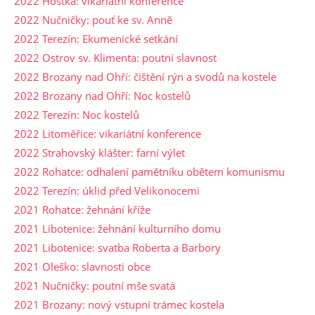
2022 Hoštka: vikariátní konference
2022 Nučničky: pouť ke sv. Anně
2022 Terezín: Ekumenické setkání
2022 Ostrov sv. Klimenta: poutní slavnost
2022 Brozany nad Ohří: čištění rýn a svodů na kostele
2022 Brozany nad Ohří: Noc kostelů
2022 Terezín: Noc kostelů
2022 Litoměřice: vikariátní konference
2022 Strahovský klášter: farní výlet
2022 Rohatce: odhalení pamětníku obětem komunismu
2022 Terezín: úklid před Velikonocemi
2021 Rohatce: žehnání kříže
2021 Libotenice: žehnání kulturního domu
2021 Libotenice: svatba Roberta a Barbory
2021 Oleško: slavnosti obce
2021 Nučničky: poutní mše svatá
2021 Brozany: nový vstupní trámec kostela