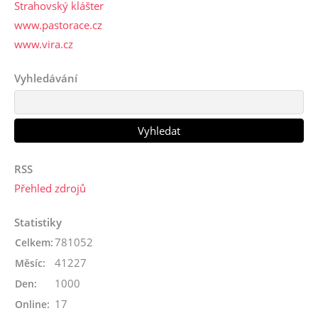
Strahovský klášter
www.pastorace.cz
www.vira.cz
Vyhledávání
RSS
Přehled zdrojů
Statistiky
781052
Celkem:
41227
Měsíc:
1000
Den:
17
Online: