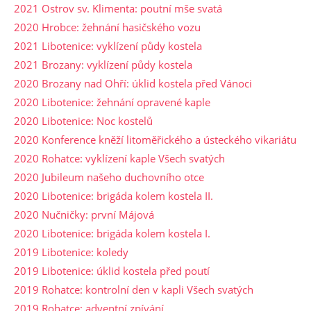
2021 Ostrov sv. Klimenta: poutní mše svatá
2020 Hrobce: žehnání hasičského vozu
2021 Libotenice: vyklízení půdy kostela
2021 Brozany: vyklízení půdy kostela
2020 Brozany nad Ohří: úklid kostela před Vánoci
2020 Libotenice: žehnání opravené kaple
2020 Libotenice: Noc kostelů
2020 Konference kněží litoměřického a ústeckého vikariátu
2020 Rohatce: vyklízení kaple Všech svatých
2020 Jubileum našeho duchovního otce
2020 Libotenice: brigáda kolem kostela II.
2020 Nučničky: první Májová
2020 Libotenice: brigáda kolem kostela I.
2019 Libotenice: koledy
2019 Libotenice: úklid kostela před poutí
2019 Rohatce: kontrolní den v kapli Všech svatých
2019 Rohatce: adventní zpívání