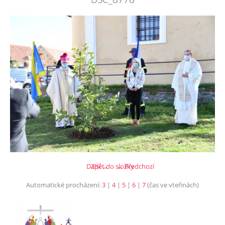
Další →
Zpět do složky
← Předchozí
Automatické procházení:
3
|
4
|
5
|
6
|
7
(čas ve vteřinách)