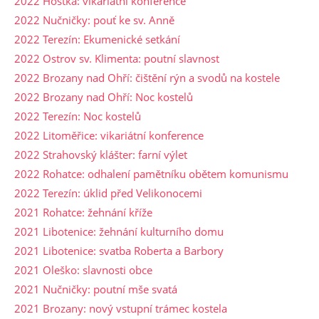
2022 Hoštka: vikariátní konference
2022 Nučničky: pouť ke sv. Anně
2022 Terezín: Ekumenické setkání
2022 Ostrov sv. Klimenta: poutní slavnost
2022 Brozany nad Ohří: čištění rýn a svodů na kostele
2022 Brozany nad Ohří: Noc kostelů
2022 Terezín: Noc kostelů
2022 Litoměřice: vikariátní konference
2022 Strahovský klášter: farní výlet
2022 Rohatce: odhalení pamětníku obětem komunismu
2022 Terezín: úklid před Velikonocemi
2021 Rohatce: žehnání kříže
2021 Libotenice: žehnání kulturního domu
2021 Libotenice: svatba Roberta a Barbory
2021 Oleško: slavnosti obce
2021 Nučničky: poutní mše svatá
2021 Brozany: nový vstupní trámec kostela