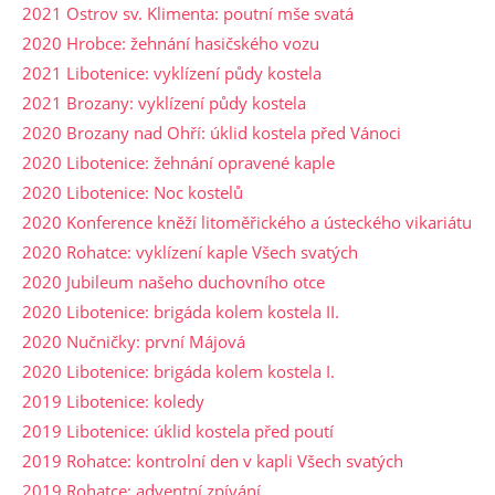
2021 Ostrov sv. Klimenta: poutní mše svatá
2020 Hrobce: žehnání hasičského vozu
2021 Libotenice: vyklízení půdy kostela
2021 Brozany: vyklízení půdy kostela
2020 Brozany nad Ohří: úklid kostela před Vánoci
2020 Libotenice: žehnání opravené kaple
2020 Libotenice: Noc kostelů
2020 Konference kněží litoměřického a ústeckého vikariátu
2020 Rohatce: vyklízení kaple Všech svatých
2020 Jubileum našeho duchovního otce
2020 Libotenice: brigáda kolem kostela II.
2020 Nučničky: první Májová
2020 Libotenice: brigáda kolem kostela I.
2019 Libotenice: koledy
2019 Libotenice: úklid kostela před poutí
2019 Rohatce: kontrolní den v kapli Všech svatých
2019 Rohatce: adventní zpívání