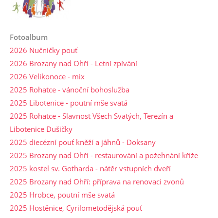
Fotoalbum
2026 Nučničky pouť
2026 Brozany nad Ohří - Letní zpívání
2026 Velikonoce - mix
2025 Rohatce - vánoční bohoslužba
2025 Libotenice - poutní mše svatá
2025 Rohatce - Slavnost Všech Svatých, Terezín a
Libotenice Dušičky
2025 diecézní pouť kněží a jáhnů - Doksany
2025 Brozany nad Ohří - restaurování a požehnání kříže
2025 kostel sv. Gotharda - nátěr vstupních dveří
2025 Brozany nad Ohří: příprava na renovaci zvonů
2025 Hrobce, poutní mše svatá
2025 Hostěnice, Cyrilometodějská pouť