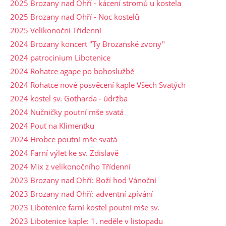
2025 Brozany nad Ohří - kácení stromů u kostela
2025 Brozany nad Ohří - Noc kostelů
2025 Velikonoční Třídenní
2024 Brozany koncert "Ty Brozanské zvony"
2024 patrocinium Libotenice
2024 Rohatce agape po bohoslužbě
2024 Rohatce nové posvěcení kaple Všech Svatých
2024 kostel sv. Gotharda - údržba
2024 Nučničky poutní mše svatá
2024 Pouť na Klimentku
2024 Hrobce poutní mše svatá
2024 Farní výlet ke sv. Zdislavě
2024 Mix z velikonočního Třídenní
2023 Brozany nad Ohří: Boží hod Vánoční
2023 Brozany nad Ohří: adventní zpívání
2023 Libotenice farní kostel poutní mše sv.
2023 Libotenice kaple: 1. neděle v listopadu