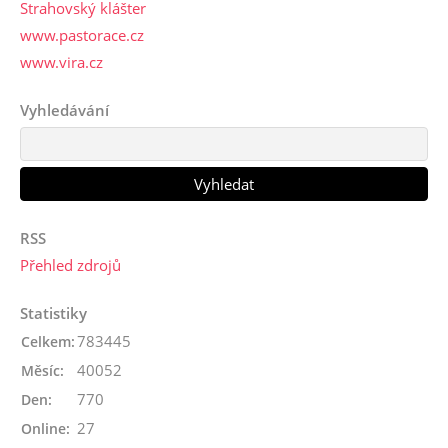
Strahovský klášter
www.pastorace.cz
www.vira.cz
Vyhledávání
RSS
Přehled zdrojů
Statistiky
783445
Celkem:
40052
Měsíc:
770
Den:
27
Online: