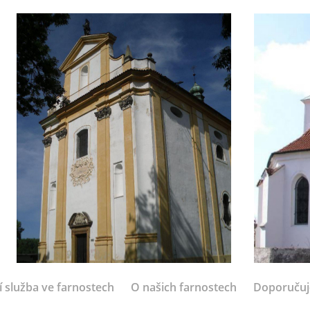
í služba ve farnostech
O našich farnostech
Doporuču