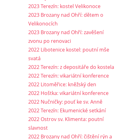
2023 Terezín: kostel Velikonoce
2023 Brozany nad Ohří: dětem o
Velikonocích
2023 Brozany nad Ohří: zavěšení
zvonu po renovaci
2022 Libotenice kostel: poutní mše
svatá
2022 Terezín: z depositáře do kostela
2022 Terezín: vikariátní konference
2022 Litoměřice: kněžský den
2022 Hoštka: vikariátní konference
2022 Nučničky: pouť ke sv. Anně
2022 Terezín: Ekumenické setkání
2022 Ostrov sv. Klimenta: poutní
slavnost
2022 Brozany nad Ohří: čištění rýn a