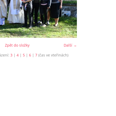
Zpět do složky
Další →
ázení:
3
|
4
|
5
|
6
|
7
(čas ve vteřinách)