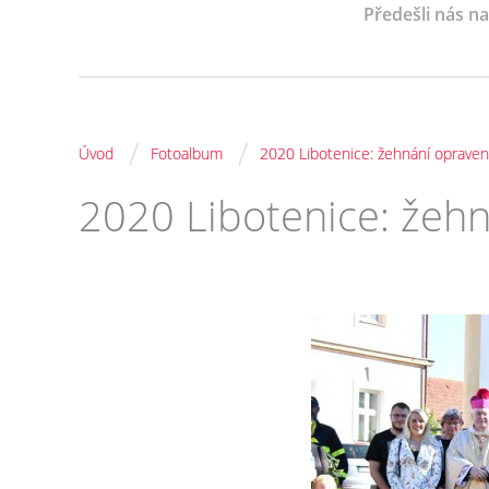
Předešli nás n
/
/
Úvod
Fotoalbum
2020 Libotenice: žehnání opraven
2020 Libotenice: žeh