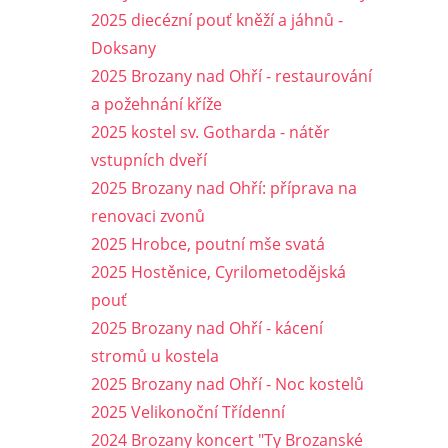
2025 diecézní pouť kněží a jáhnů -
Doksany
2025 Brozany nad Ohří - restaurování
a požehnání kříže
2025 kostel sv. Gotharda - nátěr
vstupních dveří
2025 Brozany nad Ohří: příprava na
renovaci zvonů
2025 Hrobce, poutní mše svatá
2025 Hostěnice, Cyrilometodějská
pouť
2025 Brozany nad Ohří - kácení
stromů u kostela
2025 Brozany nad Ohří - Noc kostelů
2025 Velikonoční Třídenní
2024 Brozany koncert "Ty Brozanské