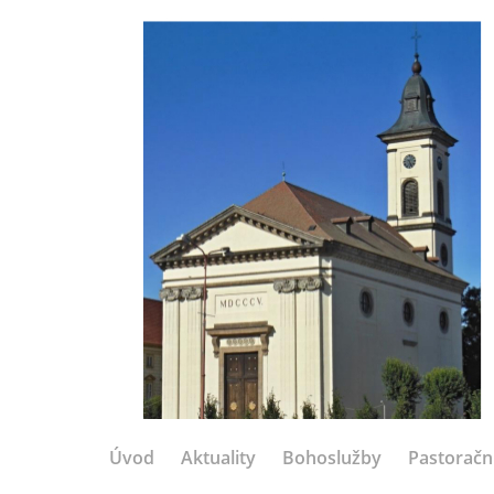
Úvod
Aktuality
Bohoslužby
Pastoračn