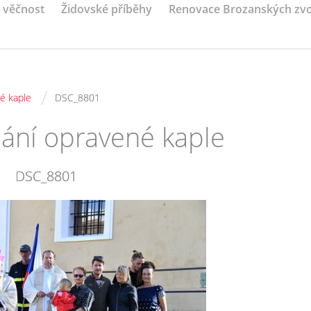
a věčnost
Židovské příběhy
Renovace Brozanských zv
/
é kaple
DSC_8801
nání opravené kaple
DSC_8801