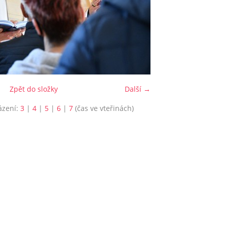
Zpět do složky
Další →
ázení:
3
|
4
|
5
|
6
|
7
(čas ve vteřinách)