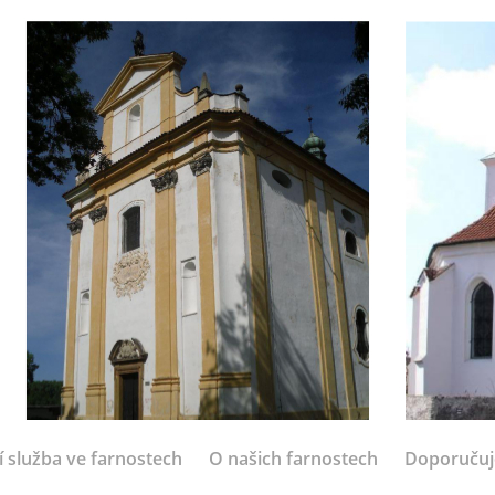
í služba ve farnostech
O našich farnostech
Doporuču