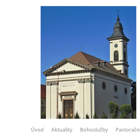
Úvod
Aktuality
Bohoslužby
Pastoračn