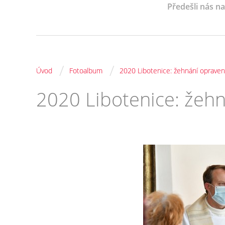
Předešli nás n
/
/
Úvod
Fotoalbum
2020 Libotenice: žehnání opraven
2020 Libotenice: žeh