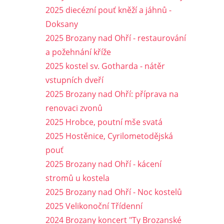
2025 diecézní pouť kněží a jáhnů -
Doksany
2025 Brozany nad Ohří - restaurování
a požehnání kříže
2025 kostel sv. Gotharda - nátěr
vstupních dveří
2025 Brozany nad Ohří: příprava na
renovaci zvonů
2025 Hrobce, poutní mše svatá
2025 Hostěnice, Cyrilometodějská
pouť
2025 Brozany nad Ohří - kácení
stromů u kostela
2025 Brozany nad Ohří - Noc kostelů
2025 Velikonoční Třídenní
2024 Brozany koncert "Ty Brozanské