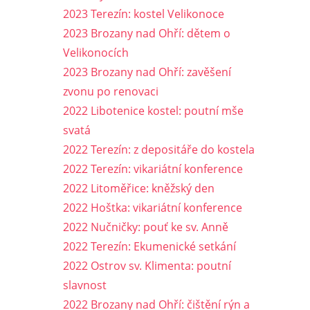
2023 Terezín: kostel Velikonoce
2023 Brozany nad Ohří: dětem o
Velikonocích
2023 Brozany nad Ohří: zavěšení
zvonu po renovaci
2022 Libotenice kostel: poutní mše
svatá
2022 Terezín: z depositáře do kostela
2022 Terezín: vikariátní konference
2022 Litoměřice: kněžský den
2022 Hoštka: vikariátní konference
2022 Nučničky: pouť ke sv. Anně
2022 Terezín: Ekumenické setkání
2022 Ostrov sv. Klimenta: poutní
slavnost
2022 Brozany nad Ohří: čištění rýn a