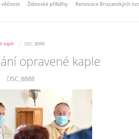
a věčnost
Židovské příběhy
Renovace Brozanských zv
/
é kaple
DSC_8888
nání opravené kaple
DSC_8888