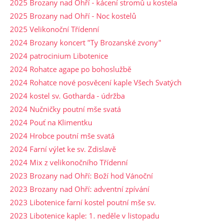
2025 Brozany nad Ohří - kácení stromů u kostela
2025 Brozany nad Ohří - Noc kostelů
2025 Velikonoční Třídenní
2024 Brozany koncert "Ty Brozanské zvony"
2024 patrocinium Libotenice
2024 Rohatce agape po bohoslužbě
2024 Rohatce nové posvěcení kaple Všech Svatých
2024 kostel sv. Gotharda - údržba
2024 Nučničky poutní mše svatá
2024 Pouť na Klimentku
2024 Hrobce poutní mše svatá
2024 Farní výlet ke sv. Zdislavě
2024 Mix z velikonočního Třídenní
2023 Brozany nad Ohří: Boží hod Vánoční
2023 Brozany nad Ohří: adventní zpívání
2023 Libotenice farní kostel poutní mše sv.
2023 Libotenice kaple: 1. neděle v listopadu