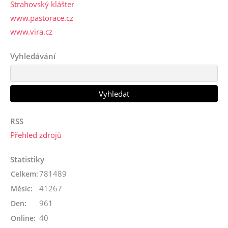
Strahovský klášter
www.pastorace.cz
www.vira.cz
Vyhledávání
RSS
Přehled zdrojů
Statistiky
781489
Celkem:
41267
Měsíc:
961
Den:
40
Online: