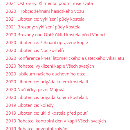
2021 Ostrov sv. Klimenta: poutní mše svatá
2020 Hrobce: žehnání hasičského vozu
2021 Libotenice: vyklízení půdy kostela
2021 Brozany: vyklízení půdy kostela
2020 Brozany nad Ohří: úklid kostela před Vánoci
2020 Libotenice: žehnání opravené kaple
2020 Libotenice: Noc kostelů
2020 Konference kněží litoměřického a ústeckého vikariátu
2020 Rohatce: vyklízení kaple Všech svatých
2020 Jubileum našeho duchovního otce
2020 Libotenice: brigáda kolem kostela II.
2020 Nučničky: první Májová
2020 Libotenice: brigáda kolem kostela I.
2019 Libotenice: koledy
2019 Libotenice: úklid kostela před poutí
2019 Rohatce: kontrolní den v kapli Všech svatých
2019 Rohatce: adventní zpívání