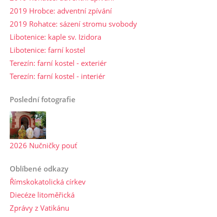
2019 Hrobce: adventní zpívání
2019 Rohatce: sázení stromu svobody
Libotenice: kaple sv. Izidora
Libotenice: farní kostel
Terezín: farní kostel - exteriér
Terezín: farní kostel - interiér
Poslední fotografie
2026 Nučničky pouť
Oblíbené odkazy
Římskokatolická církev
Diecéze litoměřická
Zprávy z Vatikánu