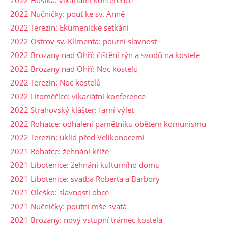
2022 Hoštka: vikariátní konference
2022 Nučničky: pouť ke sv. Anně
2022 Terezín: Ekumenické setkání
2022 Ostrov sv. Klimenta: poutní slavnost
2022 Brozany nad Ohří: čištění rýn a svodů na kostele
2022 Brozany nad Ohří: Noc kostelů
2022 Terezín: Noc kostelů
2022 Litoměřice: vikariátní konference
2022 Strahovský klášter: farní výlet
2022 Rohatce: odhalení pamětníku obětem komunismu
2022 Terezín: úklid před Velikonocemi
2021 Rohatce: žehnání kříže
2021 Libotenice: žehnání kulturního domu
2021 Libotenice: svatba Roberta a Barbory
2021 Oleško: slavnosti obce
2021 Nučničky: poutní mše svatá
2021 Brozany: nový vstupní trámec kostela