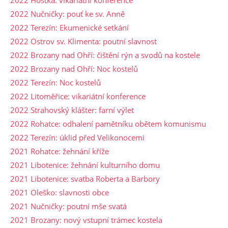
2022 Hoštka: vikariátní konference
2022 Nučničky: pouť ke sv. Anně
2022 Terezín: Ekumenické setkání
2022 Ostrov sv. Klimenta: poutní slavnost
2022 Brozany nad Ohří: čištění rýn a svodů na kostele
2022 Brozany nad Ohří: Noc kostelů
2022 Terezín: Noc kostelů
2022 Litoměřice: vikariátní konference
2022 Strahovský klášter: farní výlet
2022 Rohatce: odhalení pamětníku obětem komunismu
2022 Terezín: úklid před Velikonocemi
2021 Rohatce: žehnání kříže
2021 Libotenice: žehnání kulturního domu
2021 Libotenice: svatba Roberta a Barbory
2021 Oleško: slavnosti obce
2021 Nučničky: poutní mše svatá
2021 Brozany: nový vstupní trámec kostela