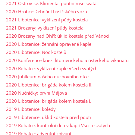
2021 Ostrov sv. Klimenta: poutní mše svatá
2020 Hrobce: žehnání hasičského vozu
2021 Libotenice: vyklízení půdy kostela
2021 Brozany: vyklízení půdy kostela
2020 Brozany nad Ohří: úklid kostela před Vánoci
2020 Libotenice: žehnání opravené kaple
2020 Libotenice: Noc kostelů
2020 Konference kněží litoměřického a ústeckého vikariátu
2020 Rohatce: vyklízení kaple Všech svatých
2020 Jubileum našeho duchovního otce
2020 Libotenice: brigáda kolem kostela II.
2020 Nučničky: první Májová
2020 Libotenice: brigáda kolem kostela I.
2019 Libotenice: koledy
2019 Libotenice: úklid kostela před poutí
2019 Rohatce: kontrolní den v kapli Všech svatých
2019 Rohatce: adventní zpívání