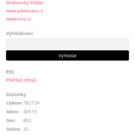
Strahovský klášter
www.pastorace.cz
www.vira.cz
Vyhledávání
RSS
Přehled zdrojů
Statistiky
782724
Celkem:
40519
Měsíc:
802
Den:
35
Online: