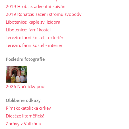
2019 Hrobce: adventní zpívání
2019 Rohatce: sázení stromu svobody
Libotenice: kaple sv. Izidora
Libotenice: farní kostel
Terezín: farní kostel - exteriér
Terezín: farní kostel - interiér
Poslední fotografie
2026 Nučničky pouť
Oblíbené odkazy
Římskokatolická církev
Diecéze litoměřická
Zprávy z Vatikánu