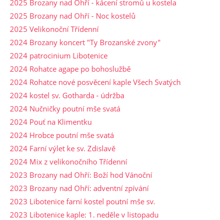
2025 Brozany nad Ohří - kácení stromů u kostela
2025 Brozany nad Ohří - Noc kostelů
2025 Velikonoční Třídenní
2024 Brozany koncert "Ty Brozanské zvony"
2024 patrocinium Libotenice
2024 Rohatce agape po bohoslužbě
2024 Rohatce nové posvěcení kaple Všech Svatých
2024 kostel sv. Gotharda - údržba
2024 Nučničky poutní mše svatá
2024 Pouť na Klimentku
2024 Hrobce poutní mše svatá
2024 Farní výlet ke sv. Zdislavě
2024 Mix z velikonočního Třídenní
2023 Brozany nad Ohří: Boží hod Vánoční
2023 Brozany nad Ohří: adventní zpívání
2023 Libotenice farní kostel poutní mše sv.
2023 Libotenice kaple: 1. neděle v listopadu