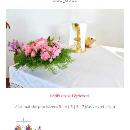
Další →
Zpět do složky
← Předchozí
Automatické procházení:
3
|
4
|
5
|
6
|
7
(čas ve vteřinách)