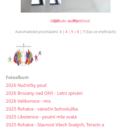
Další →
Zpět do složky
← Předchozí
Automatické procházení:
3
|
4
|
5
|
6
|
7
(čas ve vteřinách)
Fotoalbum
2026 Nučničky pouť
2026 Brozany nad Ohří - Letní zpívání
2026 Velikonoce - mix
2025 Rohatce - vánoční bohoslužba
2025 Libotenice - poutní mše svatá
2025 Rohatce - Slavnost Všech Svatých, Terezín a