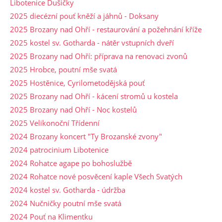
Libotenice Dušičky
2025 diecézní pouť kněží a jáhnů - Doksany
2025 Brozany nad Ohří - restaurování a požehnání kříže
2025 kostel sv. Gotharda - nátěr vstupních dveří
2025 Brozany nad Ohří: příprava na renovaci zvonů
2025 Hrobce, poutní mše svatá
2025 Hostěnice, Cyrilometodějská pouť
2025 Brozany nad Ohří - kácení stromů u kostela
2025 Brozany nad Ohří - Noc kostelů
2025 Velikonoční Třídenní
2024 Brozany koncert "Ty Brozanské zvony"
2024 patrocinium Libotenice
2024 Rohatce agape po bohoslužbě
2024 Rohatce nové posvěcení kaple Všech Svatých
2024 kostel sv. Gotharda - údržba
2024 Nučničky poutní mše svatá
2024 Pouť na Klimentku