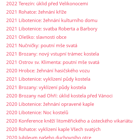
2022 Terezín: úklid před Velikonocemi
2021 Rohatce: žehnání kříže
2021 Libotenice: žehnání kulturního domu
2021 Libotenice: svatba Roberta a Barbory
2021 Oleško: slavnosti obce
2021 Nučničky: poutní mše svatá
2021 Brozany: nový vstupní trámec kostela
2021 Ostrov sv. Klimenta: poutní mše svatá
2020 Hrobce: žehnání hasičského vozu
2021 Libotenice: vyklízení půdy kostela
2021 Brozany: vyklízení půdy kostela
2020 Brozany nad Ohří: úklid kostela před Vánoci
2020 Libotenice: žehnání opravené kaple
2020 Libotenice: Noc kostelů
2020 Konference kněží litoměřického a ústeckého vikariátu
2020 Rohatce: vyklízení kaple Všech svatých
2020 Jubileum našeho duchovního otce