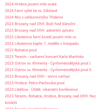
2024 Hrobce poutní mše svatá
2024 Farní výlet ke sv. Zdislavě
2024 Mix z velikonočního Třídenní
2023 Brozany nad Ohří: Boží hod Vánoční
2023 Brozany nad Ohří: adventní zpívání
2023 Libotenice farní kostel poutní mše sv.
2023 Libotenice kaple: 1. neděle v listopadu
2023 Rohatce pouť
2023 Terezín - varhanní koncert Karla Martínka
2023 Ostrov sv. Klimenta - Cyrilometodějská pouť I.
2023 Ostrov sv. Klimenta - Cyrilometodějská pouť II.
2023 Brozany nad Ohří - servis varhan
2023 Hrobce: Petro-Pavlovská pouť
2023 Liběšice - Úštěk: vikariátní konference
2023 Terezín, Rohatce, Hrobce, Brozany nad Ohří: Noc
kostelů
2023 Terezín: kostel Velikonoce