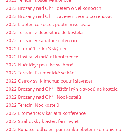
2023 Brozany nad Ohří: dětem o Velikonocích
2023 Brozany nad Ohří: zavěšení zvonu po renovaci
2022 Libotenice kostel: poutní mše svatá
2022 Terezín: z depositáře do kostela
2022 Terezín: vikariátní konference
2022 Litoměřice: kněžský den
2022 Hoštka: vikariátní konference
2022 Nučničky: pouť ke sv. Anně
2022 Terezín: Ekumenické setkání
2022 Ostrov sv. Klimenta: poutní slavnost
2022 Brozany nad Ohří: čištění rýn a svodů na kostele
2022 Brozany nad Ohří: Noc kostelů
2022 Terezín: Noc kostelů
2022 Litoměřice: vikariátní konference
2022 Strahovský klášter: farní výlet
2022 Rohatce: odhalení pamětníku obětem komunismu