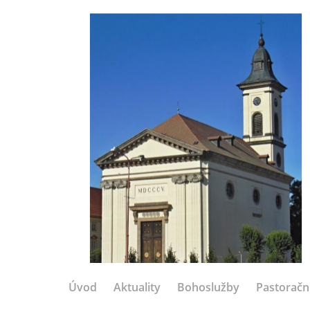
Úvod
Aktuality
Bohoslužby
Pastoračn