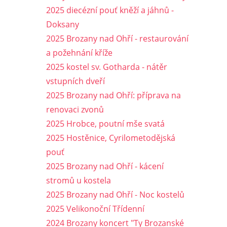
2025 diecézní pouť kněží a jáhnů -
Doksany
2025 Brozany nad Ohří - restaurování
a požehnání kříže
2025 kostel sv. Gotharda - nátěr
vstupních dveří
2025 Brozany nad Ohří: příprava na
renovaci zvonů
2025 Hrobce, poutní mše svatá
2025 Hostěnice, Cyrilometodějská
pouť
2025 Brozany nad Ohří - kácení
stromů u kostela
2025 Brozany nad Ohří - Noc kostelů
2025 Velikonoční Třídenní
2024 Brozany koncert "Ty Brozanské