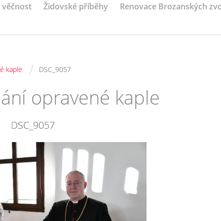
a věčnost
Židovské příběhy
Renovace Brozanských zv
/
é kaple
DSC_9057
nání opravené kaple
DSC_9057