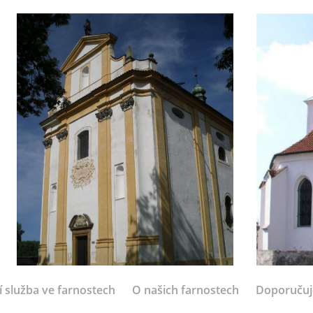
í služba ve farnostech
O našich farnostech
Doporuču