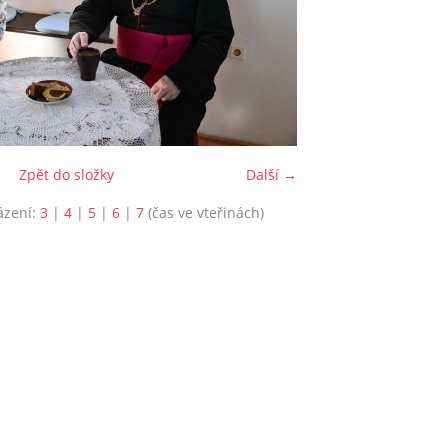
Zpět do složky
Další →
ázení:
3
|
4
|
5
|
6
|
7
(čas ve vteřinách)