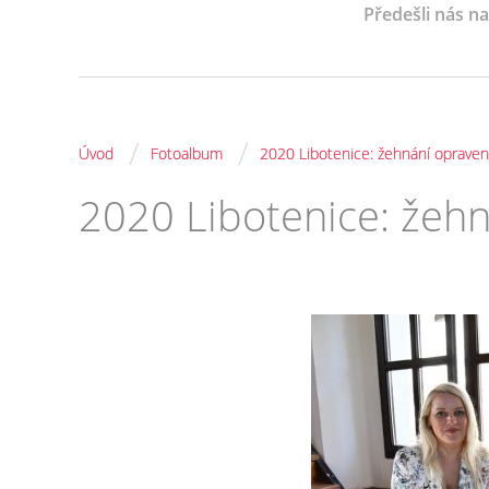
Předešli nás n
/
/
Úvod
Fotoalbum
2020 Libotenice: žehnání opraven
2020 Libotenice: žeh