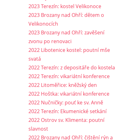
2023 Terezín: kostel Velikonoce
2023 Brozany nad Ohří: dětem o
Velikonocích
2023 Brozany nad Ohří: zavěšení
zvonu po renovaci
2022 Libotenice kostel: poutní mše
svatá
2022 Terezín: z depositáře do kostela
2022 Terezín: vikariátní konference
2022 Litoměřice: kněžský den
2022 Hoštka: vikariátní konference
2022 Nučničky: pouť ke sv. Anně
2022 Terezín: Ekumenické setkání
2022 Ostrov sv. Klimenta: poutní
slavnost
2022 Brozany nad Ohří: čištění rýn a