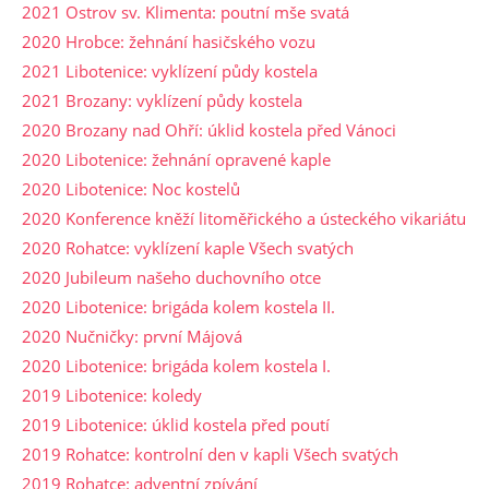
2021 Ostrov sv. Klimenta: poutní mše svatá
2020 Hrobce: žehnání hasičského vozu
2021 Libotenice: vyklízení půdy kostela
2021 Brozany: vyklízení půdy kostela
2020 Brozany nad Ohří: úklid kostela před Vánoci
2020 Libotenice: žehnání opravené kaple
2020 Libotenice: Noc kostelů
2020 Konference kněží litoměřického a ústeckého vikariátu
2020 Rohatce: vyklízení kaple Všech svatých
2020 Jubileum našeho duchovního otce
2020 Libotenice: brigáda kolem kostela II.
2020 Nučničky: první Májová
2020 Libotenice: brigáda kolem kostela I.
2019 Libotenice: koledy
2019 Libotenice: úklid kostela před poutí
2019 Rohatce: kontrolní den v kapli Všech svatých
2019 Rohatce: adventní zpívání