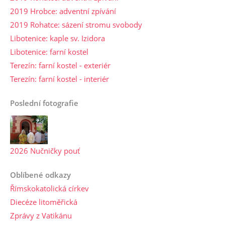
2019 Hrobce: adventní zpívání
2019 Rohatce: sázení stromu svobody
Libotenice: kaple sv. Izidora
Libotenice: farní kostel
Terezín: farní kostel - exteriér
Terezín: farní kostel - interiér
Poslední fotografie
2026 Nučničky pouť
Oblíbené odkazy
Římskokatolická církev
Diecéze litoměřická
Zprávy z Vatikánu