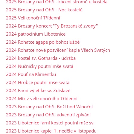
2025 Brozany nad Ohří - kácení stromů u kostela
2025 Brozany nad Ohří - Noc kostelů
2025 Velikonoční Třídenní
2024 Brozany koncert "Ty Brozanské zvony"
2024 patrocinium Libotenice
2024 Rohatce agape po bohoslužbě
2024 Rohatce nové posvěcení kaple Všech Svatých
2024 kostel sv. Gotharda - údržba
2024 Nučničky poutní mše svatá
2024 Pouť na Klimentku
2024 Hrobce poutní mše svatá
2024 Farní výlet ke sv. Zdislavě
2024 Mix z velikonočního Třídenní
2023 Brozany nad Ohří: Boží hod Vánoční
2023 Brozany nad Ohří: adventní zpívání
2023 Libotenice farní kostel poutní mše sv.
2023 Libotenice kaple: 1. neděle v listopadu