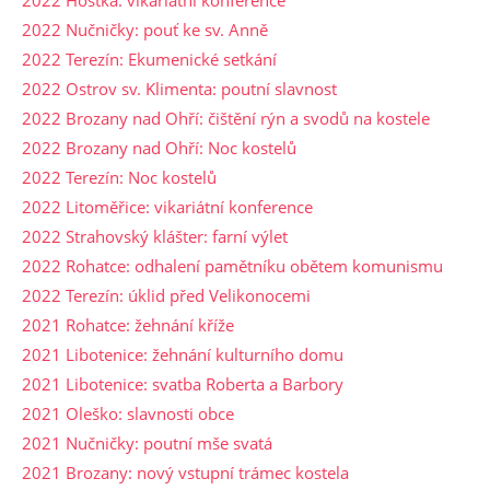
2022 Hoštka: vikariátní konference
2022 Nučničky: pouť ke sv. Anně
2022 Terezín: Ekumenické setkání
2022 Ostrov sv. Klimenta: poutní slavnost
2022 Brozany nad Ohří: čištění rýn a svodů na kostele
2022 Brozany nad Ohří: Noc kostelů
2022 Terezín: Noc kostelů
2022 Litoměřice: vikariátní konference
2022 Strahovský klášter: farní výlet
2022 Rohatce: odhalení pamětníku obětem komunismu
2022 Terezín: úklid před Velikonocemi
2021 Rohatce: žehnání kříže
2021 Libotenice: žehnání kulturního domu
2021 Libotenice: svatba Roberta a Barbory
2021 Oleško: slavnosti obce
2021 Nučničky: poutní mše svatá
2021 Brozany: nový vstupní trámec kostela