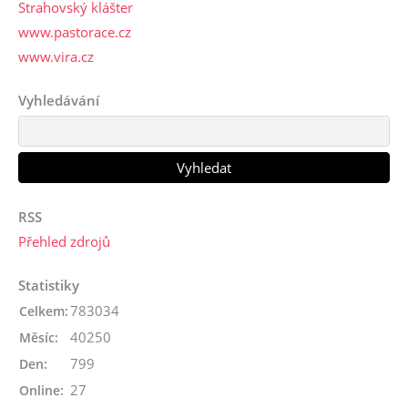
Strahovský klášter
www.pastorace.cz
www.vira.cz
Vyhledávání
RSS
Přehled zdrojů
Statistiky
783034
Celkem:
40250
Měsíc:
799
Den:
27
Online: