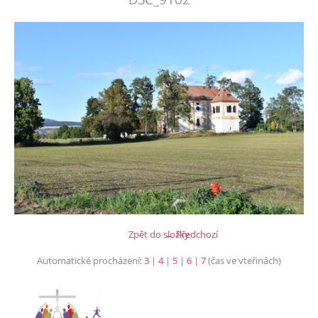
Zpět do složky
← Předchozí
Automatické procházení:
3
|
4
|
5
|
6
|
7
(čas ve vteřinách)