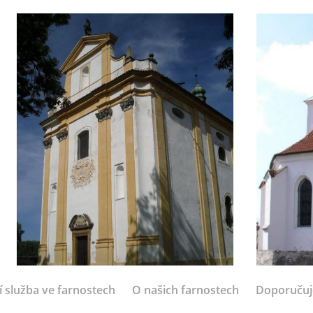
í služba ve farnostech
O našich farnostech
Doporuču