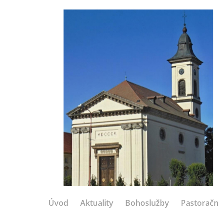
Úvod
Aktuality
Bohoslužby
Pastoračn