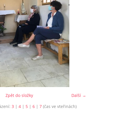
Zpět do složky
Další →
ázení:
3
|
4
|
5
|
6
|
7
(čas ve vteřinách)