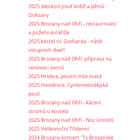
2025 diecézní pouť kněží a jáhnů -
Doksany
2025 Brozany nad Ohří - restaurování
a požehnání kříže
2025 kostel sv. Gotharda - nátěr
vstupních dveří
2025 Brozany nad Ohří: příprava na
renovaci zvonů
2025 Hrobce, poutní mše svatá
2025 Hostěnice, Cyrilometodějská
pouť
2025 Brozany nad Ohří - kácení
stromů u kostela
2025 Brozany nad Ohří - Noc kostelů
2025 Velikonoční Třídenní
2024 Brozany koncert "Ty Brozanské