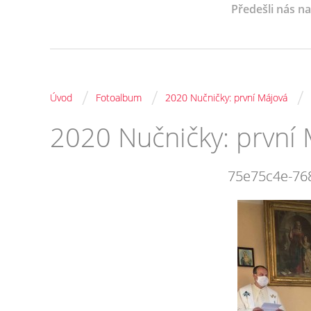
Předešli nás n
/
/
/
Úvod
Fotoalbum
2020 Nučničky: první Májová
2020 Nučničky: první
75e75c4e-76