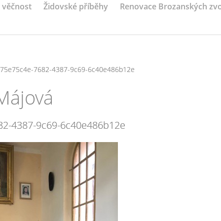
a věčnost
Židovské příběhy
Renovace Brozanských zv
75e75c4e-7682-4387-9c69-6c40e486b12e
 Májová
82-4387-9c69-6c40e486b12e