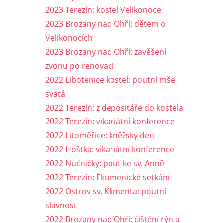
2023 Terezín: kostel Velikonoce
2023 Brozany nad Ohří: dětem o
Velikonocích
2023 Brozany nad Ohří: zavěšení
zvonu po renovaci
2022 Libotenice kostel: poutní mše
svatá
2022 Terezín: z depositáře do kostela
2022 Terezín: vikariátní konference
2022 Litoměřice: kněžský den
2022 Hoštka: vikariátní konference
2022 Nučničky: pouť ke sv. Anně
2022 Terezín: Ekumenické setkání
2022 Ostrov sv. Klimenta: poutní
slavnost
2022 Brozany nad Ohří: čištění rýn a