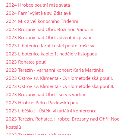
2024 Hrobce poutní mše svatá
2024 Farní výlet ke sv. Zdislavě
2024 Mix z velikonočního Třídenní
2023 Brozany nad Ohří: Boží hod Vánoční
2023 Brozany nad Ohří: adventní zpívání
2023 Libotenice farní kostel poutní mše sv.
2023 Libotenice kaple: 1. neděle v listopadu
2023 Rohatce pouť
2023 Terezín - varhanní koncert Karla Martínka
2023 Ostrov sv. Klimenta - Cyrilometodějská pouť I.
2023 Ostrov sv. Klimenta - Cyrilometodějská pouť II.
2023 Brozany nad Ohří - servis varhan
2023 Hrobce: Petro-Pavlovská pouť
2023 Liběšice - Úštěk: vikariátní konference
2023 Terezín, Rohatce, Hrobce, Brozany nad Ohří: Noc
kostelů
2023 Terezín: kostel Velikonoce