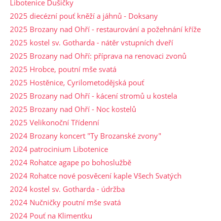
Libotenice Dušičky
2025 diecézní pouť kněží a jáhnů - Doksany
2025 Brozany nad Ohří - restaurování a požehnání kříže
2025 kostel sv. Gotharda - nátěr vstupních dveří
2025 Brozany nad Ohří: příprava na renovaci zvonů
2025 Hrobce, poutní mše svatá
2025 Hostěnice, Cyrilometodějská pouť
2025 Brozany nad Ohří - kácení stromů u kostela
2025 Brozany nad Ohří - Noc kostelů
2025 Velikonoční Třídenní
2024 Brozany koncert "Ty Brozanské zvony"
2024 patrocinium Libotenice
2024 Rohatce agape po bohoslužbě
2024 Rohatce nové posvěcení kaple Všech Svatých
2024 kostel sv. Gotharda - údržba
2024 Nučničky poutní mše svatá
2024 Pouť na Klimentku