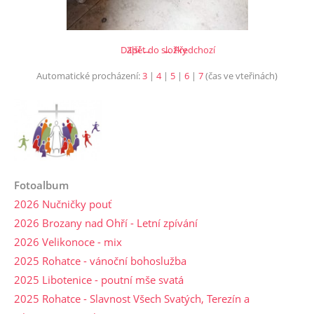
Další →
Zpět do složky
← Předchozí
Automatické procházení:
3
|
4
|
5
|
6
|
7
(čas ve vteřinách)
Fotoalbum
2026 Nučničky pouť
2026 Brozany nad Ohří - Letní zpívání
2026 Velikonoce - mix
2025 Rohatce - vánoční bohoslužba
2025 Libotenice - poutní mše svatá
2025 Rohatce - Slavnost Všech Svatých, Terezín a