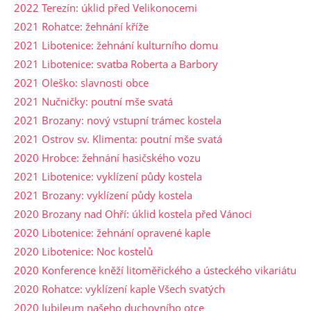
2022 Terezín: úklid před Velikonocemi
2021 Rohatce: žehnání kříže
2021 Libotenice: žehnání kulturního domu
2021 Libotenice: svatba Roberta a Barbory
2021 Oleško: slavnosti obce
2021 Nučničky: poutní mše svatá
2021 Brozany: nový vstupní trámec kostela
2021 Ostrov sv. Klimenta: poutní mše svatá
2020 Hrobce: žehnání hasičského vozu
2021 Libotenice: vyklízení půdy kostela
2021 Brozany: vyklízení půdy kostela
2020 Brozany nad Ohří: úklid kostela před Vánoci
2020 Libotenice: žehnání opravené kaple
2020 Libotenice: Noc kostelů
2020 Konference kněží litoměřického a ústeckého vikariátu
2020 Rohatce: vyklízení kaple Všech svatých
2020 Jubileum našeho duchovního otce