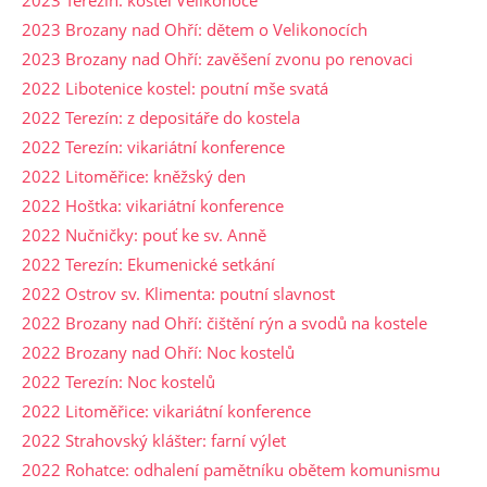
2023 Brozany nad Ohří: dětem o Velikonocích
2023 Brozany nad Ohří: zavěšení zvonu po renovaci
2022 Libotenice kostel: poutní mše svatá
2022 Terezín: z depositáře do kostela
2022 Terezín: vikariátní konference
2022 Litoměřice: kněžský den
2022 Hoštka: vikariátní konference
2022 Nučničky: pouť ke sv. Anně
2022 Terezín: Ekumenické setkání
2022 Ostrov sv. Klimenta: poutní slavnost
2022 Brozany nad Ohří: čištění rýn a svodů na kostele
2022 Brozany nad Ohří: Noc kostelů
2022 Terezín: Noc kostelů
2022 Litoměřice: vikariátní konference
2022 Strahovský klášter: farní výlet
2022 Rohatce: odhalení pamětníku obětem komunismu