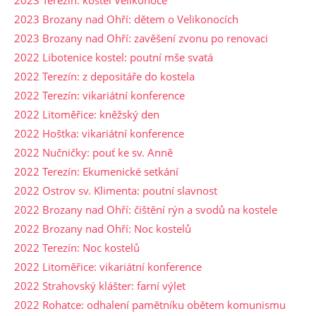
2023 Brozany nad Ohří: dětem o Velikonocích
2023 Brozany nad Ohří: zavěšení zvonu po renovaci
2022 Libotenice kostel: poutní mše svatá
2022 Terezín: z depositáře do kostela
2022 Terezín: vikariátní konference
2022 Litoměřice: kněžský den
2022 Hoštka: vikariátní konference
2022 Nučničky: pouť ke sv. Anně
2022 Terezín: Ekumenické setkání
2022 Ostrov sv. Klimenta: poutní slavnost
2022 Brozany nad Ohří: čištění rýn a svodů na kostele
2022 Brozany nad Ohří: Noc kostelů
2022 Terezín: Noc kostelů
2022 Litoměřice: vikariátní konference
2022 Strahovský klášter: farní výlet
2022 Rohatce: odhalení pamětníku obětem komunismu