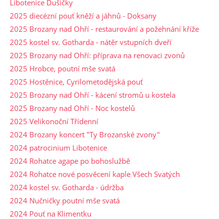
Libotenice Dušičky
2025 diecézní pouť kněží a jáhnů - Doksany
2025 Brozany nad Ohří - restaurování a požehnání kříže
2025 kostel sv. Gotharda - nátěr vstupních dveří
2025 Brozany nad Ohří: příprava na renovaci zvonů
2025 Hrobce, poutní mše svatá
2025 Hostěnice, Cyrilometodějská pouť
2025 Brozany nad Ohří - kácení stromů u kostela
2025 Brozany nad Ohří - Noc kostelů
2025 Velikonoční Třídenní
2024 Brozany koncert "Ty Brozanské zvony"
2024 patrocinium Libotenice
2024 Rohatce agape po bohoslužbě
2024 Rohatce nové posvěcení kaple Všech Svatých
2024 kostel sv. Gotharda - údržba
2024 Nučničky poutní mše svatá
2024 Pouť na Klimentku