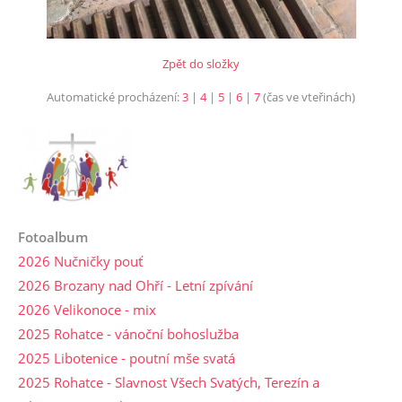
Zpět do složky
Automatické procházení:
3
|
4
|
5
|
6
|
7
(čas ve vteřinách)
Fotoalbum
2026 Nučničky pouť
2026 Brozany nad Ohří - Letní zpívání
2026 Velikonoce - mix
2025 Rohatce - vánoční bohoslužba
2025 Libotenice - poutní mše svatá
2025 Rohatce - Slavnost Všech Svatých, Terezín a