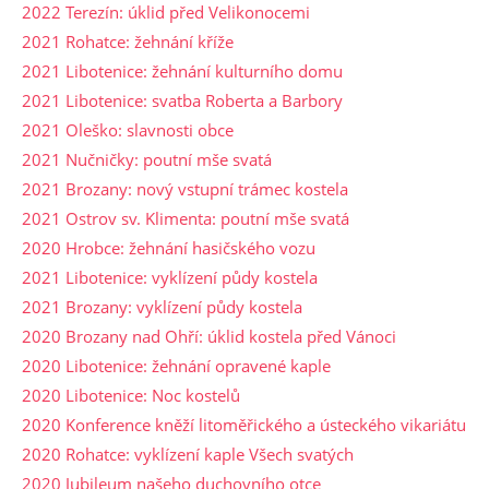
2022 Terezín: úklid před Velikonocemi
2021 Rohatce: žehnání kříže
2021 Libotenice: žehnání kulturního domu
2021 Libotenice: svatba Roberta a Barbory
2021 Oleško: slavnosti obce
2021 Nučničky: poutní mše svatá
2021 Brozany: nový vstupní trámec kostela
2021 Ostrov sv. Klimenta: poutní mše svatá
2020 Hrobce: žehnání hasičského vozu
2021 Libotenice: vyklízení půdy kostela
2021 Brozany: vyklízení půdy kostela
2020 Brozany nad Ohří: úklid kostela před Vánoci
2020 Libotenice: žehnání opravené kaple
2020 Libotenice: Noc kostelů
2020 Konference kněží litoměřického a ústeckého vikariátu
2020 Rohatce: vyklízení kaple Všech svatých
2020 Jubileum našeho duchovního otce