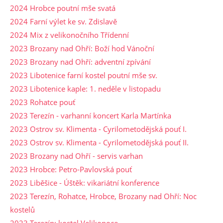
2024 Hrobce poutní mše svatá
2024 Farní výlet ke sv. Zdislavě
2024 Mix z velikonočního Třídenní
2023 Brozany nad Ohří: Boží hod Vánoční
2023 Brozany nad Ohří: adventní zpívání
2023 Libotenice farní kostel poutní mše sv.
2023 Libotenice kaple: 1. neděle v listopadu
2023 Rohatce pouť
2023 Terezín - varhanní koncert Karla Martínka
2023 Ostrov sv. Klimenta - Cyrilometodějská pouť I.
2023 Ostrov sv. Klimenta - Cyrilometodějská pouť II.
2023 Brozany nad Ohří - servis varhan
2023 Hrobce: Petro-Pavlovská pouť
2023 Liběšice - Úštěk: vikariátní konference
2023 Terezín, Rohatce, Hrobce, Brozany nad Ohří: Noc
kostelů
2023 Terezín: kostel Velikonoce