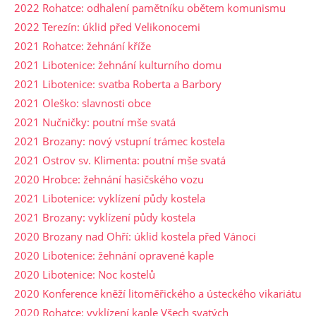
2022 Rohatce: odhalení pamětníku obětem komunismu
2022 Terezín: úklid před Velikonocemi
2021 Rohatce: žehnání kříže
2021 Libotenice: žehnání kulturního domu
2021 Libotenice: svatba Roberta a Barbory
2021 Oleško: slavnosti obce
2021 Nučničky: poutní mše svatá
2021 Brozany: nový vstupní trámec kostela
2021 Ostrov sv. Klimenta: poutní mše svatá
2020 Hrobce: žehnání hasičského vozu
2021 Libotenice: vyklízení půdy kostela
2021 Brozany: vyklízení půdy kostela
2020 Brozany nad Ohří: úklid kostela před Vánoci
2020 Libotenice: žehnání opravené kaple
2020 Libotenice: Noc kostelů
2020 Konference kněží litoměřického a ústeckého vikariátu
2020 Rohatce: vyklízení kaple Všech svatých