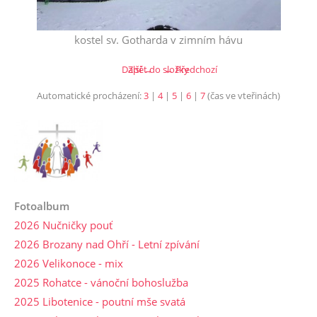
kostel sv. Gotharda v zimním hávu
Další →
Zpět do složky
← Předchozí
Automatické procházení:
3
|
4
|
5
|
6
|
7
(čas ve vteřinách)
Fotoalbum
2026 Nučničky pouť
2026 Brozany nad Ohří - Letní zpívání
2026 Velikonoce - mix
2025 Rohatce - vánoční bohoslužba
2025 Libotenice - poutní mše svatá