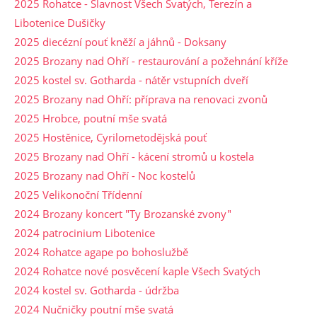
2025 Rohatce - Slavnost Všech Svatých, Terezín a
Libotenice Dušičky
2025 diecézní pouť kněží a jáhnů - Doksany
2025 Brozany nad Ohří - restaurování a požehnání kříže
2025 kostel sv. Gotharda - nátěr vstupních dveří
2025 Brozany nad Ohří: příprava na renovaci zvonů
2025 Hrobce, poutní mše svatá
2025 Hostěnice, Cyrilometodějská pouť
2025 Brozany nad Ohří - kácení stromů u kostela
2025 Brozany nad Ohří - Noc kostelů
2025 Velikonoční Třídenní
2024 Brozany koncert "Ty Brozanské zvony"
2024 patrocinium Libotenice
2024 Rohatce agape po bohoslužbě
2024 Rohatce nové posvěcení kaple Všech Svatých
2024 kostel sv. Gotharda - údržba
2024 Nučničky poutní mše svatá