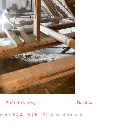
Zpět do složky
Další →
ázení:
3
|
4
|
5
|
6
|
7
(čas ve vteřinách)