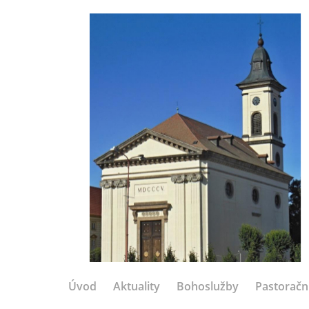
Úvod
Aktuality
Bohoslužby
Pastoračn