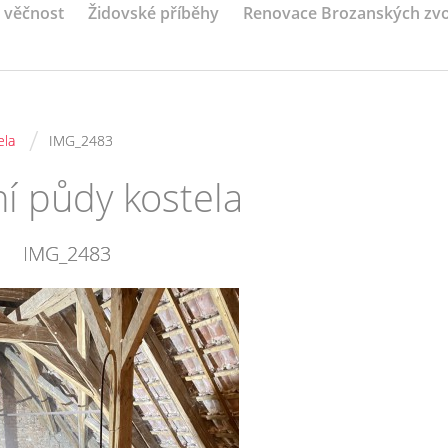
a věčnost
Židovské příběhy
Renovace Brozanských zv
/
ela
IMG_2483
ní půdy kostela
IMG_2483