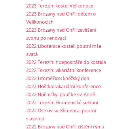
2023 Terezín: kostel Velikonoce
2023 Brozany nad Ohří: dětem o
Velikonocích
2023 Brozany nad Ohří: zavěšení
zvonu po renovaci
2022 Libotenice kostel: poutní mše
svatá
2022 Terezín: z depositáře do kostela
2022 Terezín: vikariátní konference
2022 Litoměřice: kněžský den
2022 Hoštka: vikariátní konference
2022 Nučničky: pouť ke sv. Anně
2022 Terezín: Ekumenické setkání
2022 Ostrov sv. Klimenta: poutní
slavnost
2022 Brozany nad Ohří: čištění rýn a