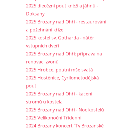
2025 diecézní pouť kněží a jáhnů -
Doksany
2025 Brozany nad Ohří - restaurování
a požehnání kříže
2025 kostel sv. Gotharda - nátěr
vstupních dveří
2025 Brozany nad Ohří: příprava na
renovaci zvonů
2025 Hrobce, poutní mše svatá
2025 Hostěnice, Cyrilometodějská
pouť
2025 Brozany nad Ohří - kácení
stromů u kostela
2025 Brozany nad Ohří - Noc kostelů
2025 Velikonoční Třídenní
2024 Brozany koncert "Ty Brozanské