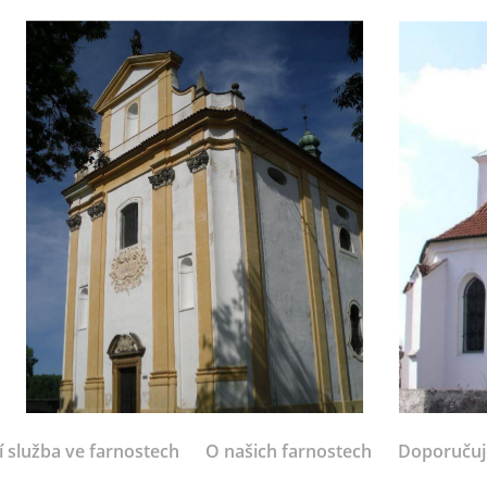
í služba ve farnostech
O našich farnostech
Doporuču