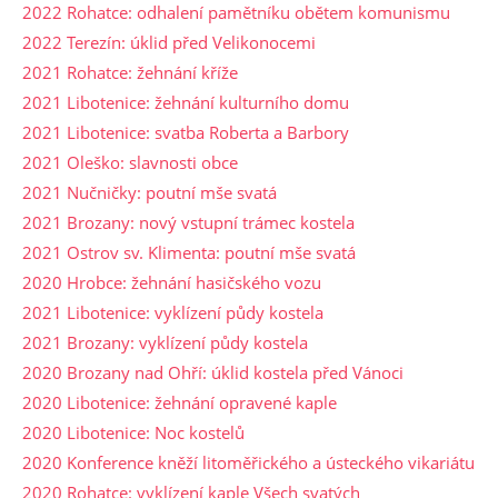
2022 Rohatce: odhalení pamětníku obětem komunismu
2022 Terezín: úklid před Velikonocemi
2021 Rohatce: žehnání kříže
2021 Libotenice: žehnání kulturního domu
2021 Libotenice: svatba Roberta a Barbory
2021 Oleško: slavnosti obce
2021 Nučničky: poutní mše svatá
2021 Brozany: nový vstupní trámec kostela
2021 Ostrov sv. Klimenta: poutní mše svatá
2020 Hrobce: žehnání hasičského vozu
2021 Libotenice: vyklízení půdy kostela
2021 Brozany: vyklízení půdy kostela
2020 Brozany nad Ohří: úklid kostela před Vánoci
2020 Libotenice: žehnání opravené kaple
2020 Libotenice: Noc kostelů
2020 Konference kněží litoměřického a ústeckého vikariátu
2020 Rohatce: vyklízení kaple Všech svatých