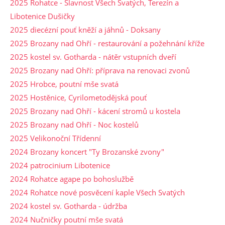
2025 Rohatce - Slavnost Všech Svatých, Terezín a
Libotenice Dušičky
2025 diecézní pouť kněží a jáhnů - Doksany
2025 Brozany nad Ohří - restaurování a požehnání kříže
2025 kostel sv. Gotharda - nátěr vstupních dveří
2025 Brozany nad Ohří: příprava na renovaci zvonů
2025 Hrobce, poutní mše svatá
2025 Hostěnice, Cyrilometodějská pouť
2025 Brozany nad Ohří - kácení stromů u kostela
2025 Brozany nad Ohří - Noc kostelů
2025 Velikonoční Třídenní
2024 Brozany koncert "Ty Brozanské zvony"
2024 patrocinium Libotenice
2024 Rohatce agape po bohoslužbě
2024 Rohatce nové posvěcení kaple Všech Svatých
2024 kostel sv. Gotharda - údržba
2024 Nučničky poutní mše svatá