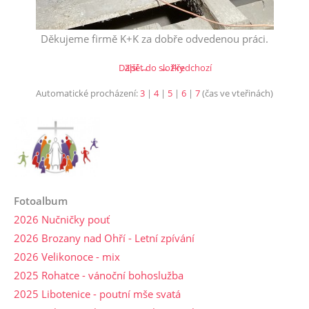
Děkujeme firmě K+K za dobře odvedenou práci.
Další →
Zpět do složky
← Předchozí
Automatické procházení:
3
|
4
|
5
|
6
|
7
(čas ve vteřinách)
Fotoalbum
2026 Nučničky pouť
2026 Brozany nad Ohří - Letní zpívání
2026 Velikonoce - mix
2025 Rohatce - vánoční bohoslužba
2025 Libotenice - poutní mše svatá