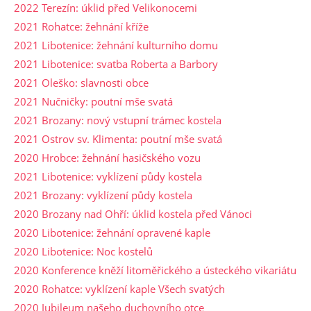
2022 Terezín: úklid před Velikonocemi
2021 Rohatce: žehnání kříže
2021 Libotenice: žehnání kulturního domu
2021 Libotenice: svatba Roberta a Barbory
2021 Oleško: slavnosti obce
2021 Nučničky: poutní mše svatá
2021 Brozany: nový vstupní trámec kostela
2021 Ostrov sv. Klimenta: poutní mše svatá
2020 Hrobce: žehnání hasičského vozu
2021 Libotenice: vyklízení půdy kostela
2021 Brozany: vyklízení půdy kostela
2020 Brozany nad Ohří: úklid kostela před Vánoci
2020 Libotenice: žehnání opravené kaple
2020 Libotenice: Noc kostelů
2020 Konference kněží litoměřického a ústeckého vikariátu
2020 Rohatce: vyklízení kaple Všech svatých
2020 Jubileum našeho duchovního otce