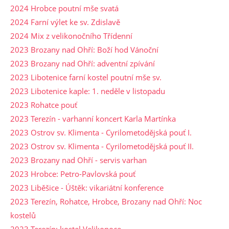
2024 Hrobce poutní mše svatá
2024 Farní výlet ke sv. Zdislavě
2024 Mix z velikonočního Třídenní
2023 Brozany nad Ohří: Boží hod Vánoční
2023 Brozany nad Ohří: adventní zpívání
2023 Libotenice farní kostel poutní mše sv.
2023 Libotenice kaple: 1. neděle v listopadu
2023 Rohatce pouť
2023 Terezín - varhanní koncert Karla Martínka
2023 Ostrov sv. Klimenta - Cyrilometodějská pouť I.
2023 Ostrov sv. Klimenta - Cyrilometodějská pouť II.
2023 Brozany nad Ohří - servis varhan
2023 Hrobce: Petro-Pavlovská pouť
2023 Liběšice - Úštěk: vikariátní konference
2023 Terezín, Rohatce, Hrobce, Brozany nad Ohří: Noc
kostelů
2023 Terezín: kostel Velikonoce