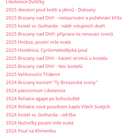
Libotenice Dušičky
2025 diecézní pouť kněží a jáhnů - Doksany
2025 Brozany nad Ohří - restaurování a požehnání kříže
2025 kostel sv. Gotharda - nátěr vstupních dveří
2025 Brozany nad Ohří: příprava na renovaci zvonů
2025 Hrobce, poutní mše svatá
2025 Hostěnice, Cyrilometodějská pouť
2025 Brozany nad Ohří - kácení stromů u kostela
2025 Brozany nad Ohří - Noc kostelů
2025 Velikonoční Třídenní
2024 Brozany koncert "Ty Brozanské zvony"
2024 patrocinium Libotenice
2024 Rohatce agape po bohoslužbě
2024 Rohatce nové posvěcení kaple Všech Svatých
2024 kostel sv. Gotharda - údržba
2024 Nučničky poutní mše svatá
2024 Pouť na Klimentku