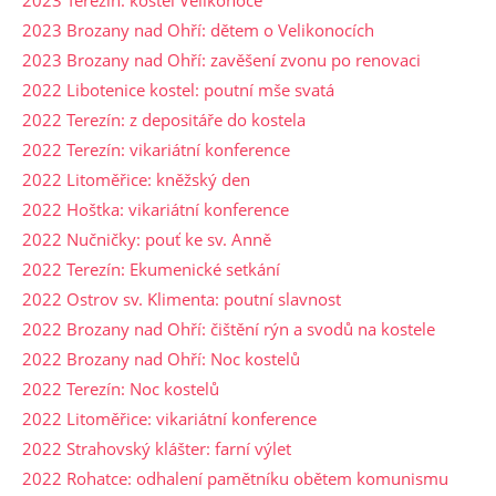
2023 Brozany nad Ohří: dětem o Velikonocích
2023 Brozany nad Ohří: zavěšení zvonu po renovaci
2022 Libotenice kostel: poutní mše svatá
2022 Terezín: z depositáře do kostela
2022 Terezín: vikariátní konference
2022 Litoměřice: kněžský den
2022 Hoštka: vikariátní konference
2022 Nučničky: pouť ke sv. Anně
2022 Terezín: Ekumenické setkání
2022 Ostrov sv. Klimenta: poutní slavnost
2022 Brozany nad Ohří: čištění rýn a svodů na kostele
2022 Brozany nad Ohří: Noc kostelů
2022 Terezín: Noc kostelů
2022 Litoměřice: vikariátní konference
2022 Strahovský klášter: farní výlet
2022 Rohatce: odhalení pamětníku obětem komunismu