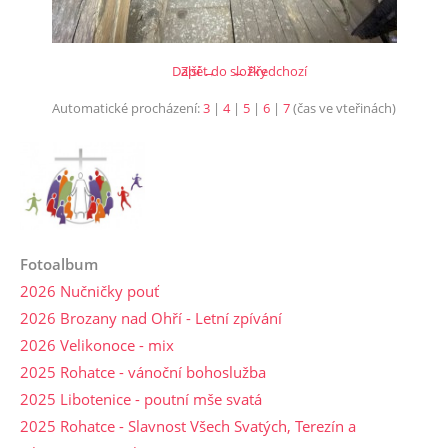
Další →
Zpět do složky
← Předchozí
Automatické procházení:
3
|
4
|
5
|
6
|
7
(čas ve vteřinách)
Fotoalbum
2026 Nučničky pouť
2026 Brozany nad Ohří - Letní zpívání
2026 Velikonoce - mix
2025 Rohatce - vánoční bohoslužba
2025 Libotenice - poutní mše svatá
2025 Rohatce - Slavnost Všech Svatých, Terezín a