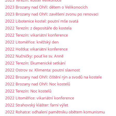
2023 Brozany nad Ohří: dětem o Velikonocích
2023 Brozany nad Ohří: zavěšení zvonu po renovaci
2022 Libotenice kostel: poutní mše svatá
2022 Terezín: z depositáře do kostela
2022 Terezín: vikariátní konference
2022 Litoměřice: kněžský den
2022 Hoštka: vikariátní konference
2022 Nučničky: pouť ke sv. Anně
2022 Terezín: Ekumenické setkání
2022 Ostrov sv. Klimenta: poutní slavnost
2022 Brozany nad Ohří: čištění rýn a svodů na kostele
2022 Brozany nad Ohří: Noc kostelů
2022 Terezín: Noc kostelů
2022 Litoměřice: vikariátní konference
2022 Strahovský klášter: farní výlet
2022 Rohatce: odhalení pamětníku obětem komunismu