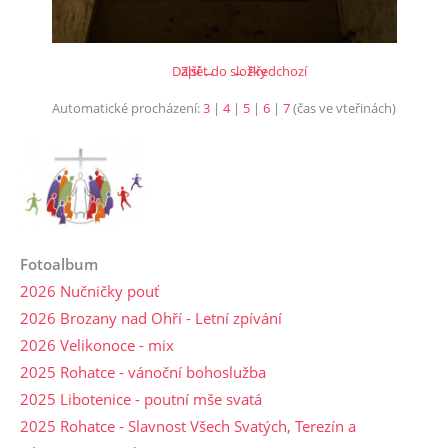
Další →
Zpět do složky
← Předchozí
Automatické procházení:
3
|
4
|
5
|
6
|
7
(čas ve vteřinách)
Fotoalbum
2026 Nučničky pouť
2026 Brozany nad Ohří - Letní zpívání
2026 Velikonoce - mix
2025 Rohatce - vánoční bohoslužba
2025 Libotenice - poutní mše svatá
2025 Rohatce - Slavnost Všech Svatých, Terezín a