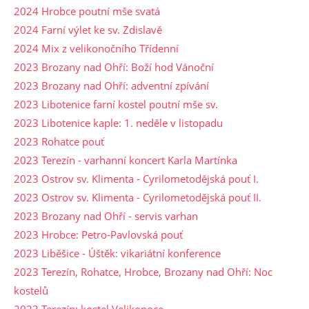
2024 Hrobce poutní mše svatá
2024 Farní výlet ke sv. Zdislavě
2024 Mix z velikonočního Třídenní
2023 Brozany nad Ohří: Boží hod Vánoční
2023 Brozany nad Ohří: adventní zpívání
2023 Libotenice farní kostel poutní mše sv.
2023 Libotenice kaple: 1. neděle v listopadu
2023 Rohatce pouť
2023 Terezín - varhanní koncert Karla Martínka
2023 Ostrov sv. Klimenta - Cyrilometodějská pouť I.
2023 Ostrov sv. Klimenta - Cyrilometodějská pouť II.
2023 Brozany nad Ohří - servis varhan
2023 Hrobce: Petro-Pavlovská pouť
2023 Liběšice - Úštěk: vikariátní konference
2023 Terezín, Rohatce, Hrobce, Brozany nad Ohří: Noc
kostelů
2023 Terezín: kostel Velikonoce