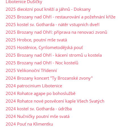
Libotenice Dušičky
2025 diecézní pouť kněží a jáhnů - Doksany
2025 Brozany nad Ohří - restaurování a požehnání kříže
2025 kostel sv. Gotharda - nátěr vstupních dveří
2025 Brozany nad Ohří: příprava na renovaci zvonů
2025 Hrobce, poutní mše svatá
2025 Hostěnice, Cyrilometodějská pouť
2025 Brozany nad Ohří - kácení stromů u kostela
2025 Brozany nad Ohří - Noc kostelů
2025 Velikonoční Třídenní
2024 Brozany koncert "Ty Brozanské zvony"
2024 patrocinium Libotenice
2024 Rohatce agape po bohoslužbě
2024 Rohatce nové posvěcení kaple Všech Svatých
2024 kostel sv. Gotharda - údržba
2024 Nučničky poutní mše svatá
2024 Pouť na Klimentku