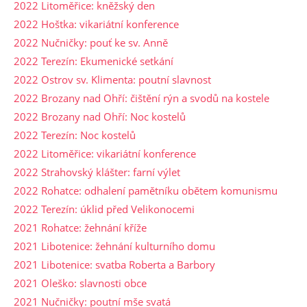
2022 Litoměřice: kněžský den
2022 Hoštka: vikariátní konference
2022 Nučničky: pouť ke sv. Anně
2022 Terezín: Ekumenické setkání
2022 Ostrov sv. Klimenta: poutní slavnost
2022 Brozany nad Ohří: čištění rýn a svodů na kostele
2022 Brozany nad Ohří: Noc kostelů
2022 Terezín: Noc kostelů
2022 Litoměřice: vikariátní konference
2022 Strahovský klášter: farní výlet
2022 Rohatce: odhalení pamětníku obětem komunismu
2022 Terezín: úklid před Velikonocemi
2021 Rohatce: žehnání kříže
2021 Libotenice: žehnání kulturního domu
2021 Libotenice: svatba Roberta a Barbory
2021 Oleško: slavnosti obce
2021 Nučničky: poutní mše svatá