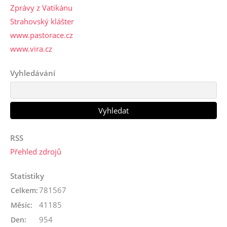
Zprávy z Vatikánu
Strahovský klášter
www.pastorace.cz
www.vira.cz
Vyhledávání
RSS
Přehled zdrojů
Statistiky
781567
Celkem:
41185
Měsíc:
954
Den: