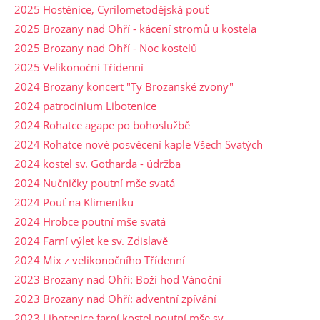
2025 Hostěnice, Cyrilometodějská pouť
2025 Brozany nad Ohří - kácení stromů u kostela
2025 Brozany nad Ohří - Noc kostelů
2025 Velikonoční Třídenní
2024 Brozany koncert "Ty Brozanské zvony"
2024 patrocinium Libotenice
2024 Rohatce agape po bohoslužbě
2024 Rohatce nové posvěcení kaple Všech Svatých
2024 kostel sv. Gotharda - údržba
2024 Nučničky poutní mše svatá
2024 Pouť na Klimentku
2024 Hrobce poutní mše svatá
2024 Farní výlet ke sv. Zdislavě
2024 Mix z velikonočního Třídenní
2023 Brozany nad Ohří: Boží hod Vánoční
2023 Brozany nad Ohří: adventní zpívání
2023 Libotenice farní kostel poutní mše sv.