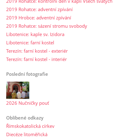
2019 Rohatce: kontrolní den v kapli Všech svatých
2019 Rohatce: adventní zpívání
2019 Hrobce: adventní zpívání
2019 Rohatce: sázení stromu svobody
Libotenice: kaple sv. Izidora
Libotenice: farní kostel
Terezín: farní kostel - exteriér
Terezín: farní kostel - interiér
Poslední fotografie
2026 Nučničky pouť
Oblíbené odkazy
Římskokatolická církev
Diecéze litoměřická