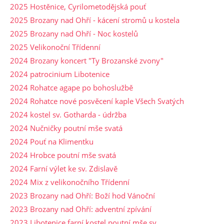
2025 Hostěnice, Cyrilometodějská pouť
2025 Brozany nad Ohří - kácení stromů u kostela
2025 Brozany nad Ohří - Noc kostelů
2025 Velikonoční Třídenní
2024 Brozany koncert "Ty Brozanské zvony"
2024 patrocinium Libotenice
2024 Rohatce agape po bohoslužbě
2024 Rohatce nové posvěcení kaple Všech Svatých
2024 kostel sv. Gotharda - údržba
2024 Nučničky poutní mše svatá
2024 Pouť na Klimentku
2024 Hrobce poutní mše svatá
2024 Farní výlet ke sv. Zdislavě
2024 Mix z velikonočního Třídenní
2023 Brozany nad Ohří: Boží hod Vánoční
2023 Brozany nad Ohří: adventní zpívání
2023 Libotenice farní kostel poutní mše sv.