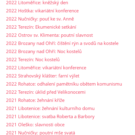
2022 Litoměřice: kněžský den
2022 Hoštka: vikariátní konference
2022 Nučničky: pouť ke sv. Anně
2022 Terezín: Ekumenické setkání
2022 Ostrov sv. Klimenta: poutní slavnost
2022 Brozany nad Ohří: čištění rýn a svodů na kostele
2022 Brozany nad Ohří: Noc kostelů
2022 Terezín: Noc kostelů
2022 Litoměřice: vikariátní konference
2022 Strahovský klášter: farní výlet
2022 Rohatce: odhalení pamětníku obětem komunismu
2022 Terezín: úklid před Velikonocemi
2021 Rohatce: žehnání kříže
2021 Libotenice: žehnání kulturního domu
2021 Libotenice: svatba Roberta a Barbory
2021 Oleško: slavnosti obce
2021 Nučničky: poutní mše svatá