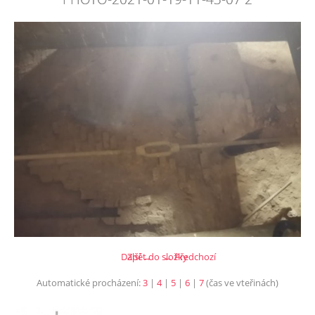
Další →
Zpět do složky
← Předchozí
Automatické procházení:
3
|
4
|
5
|
6
|
7
(čas ve vteřinách)