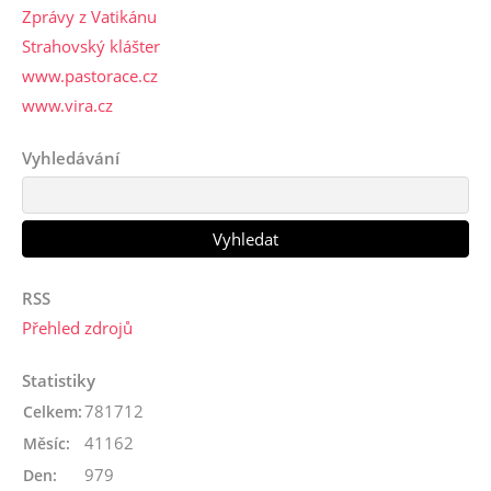
Zprávy z Vatikánu
Strahovský klášter
www.pastorace.cz
www.vira.cz
Vyhledávání
RSS
Přehled zdrojů
Statistiky
781712
Celkem:
41162
Měsíc:
979
Den: