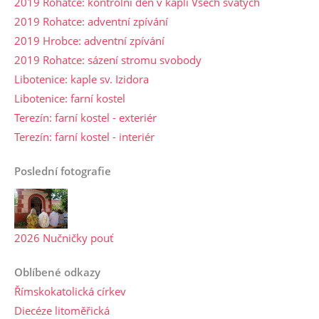
2019 Rohatce: kontrolní den v kapli Všech svatých
2019 Rohatce: adventní zpívání
2019 Hrobce: adventní zpívání
2019 Rohatce: sázení stromu svobody
Libotenice: kaple sv. Izidora
Libotenice: farní kostel
Terezín: farní kostel - exteriér
Terezín: farní kostel - interiér
Poslední fotografie
2026 Nučničky pouť
Oblíbené odkazy
Římskokatolická církev
Diecéze litoměřická