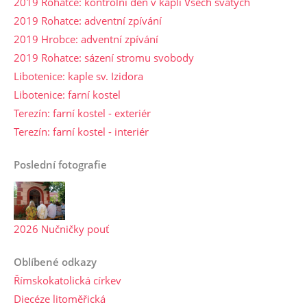
2019 Rohatce: kontrolní den v kapli Všech svatých
2019 Rohatce: adventní zpívání
2019 Hrobce: adventní zpívání
2019 Rohatce: sázení stromu svobody
Libotenice: kaple sv. Izidora
Libotenice: farní kostel
Terezín: farní kostel - exteriér
Terezín: farní kostel - interiér
Poslední fotografie
2026 Nučničky pouť
Oblíbené odkazy
Římskokatolická církev
Diecéze litoměřická