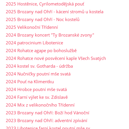
2025 Hostěnice, Cyrilometodějská pouť
2025 Brozany nad Ohří - kácení stromů u kostela
2025 Brozany nad Ohří - Noc kostelů
2025 Velikonoční Třídenní
2024 Brozany koncert "Ty Brozanské zvony"
2024 patrocinium Libotenice
2024 Rohatce agape po bohoslužbě
2024 Rohatce nové posvěcení kaple Všech Svatých
2024 kostel sv. Gotharda - údržba
2024 Nučničky poutní mše svatá
2024 Pouť na Klimentku
2024 Hrobce poutní mše svatá
2024 Farní výlet ke sv. Zdislavě
2024 Mix z velikonočního Třídenní
2023 Brozany nad Ohří: Boží hod Vánoční
2023 Brozany nad Ohří: adventní zpívání
2023 Libotenice farní kostel poutní mše sv.