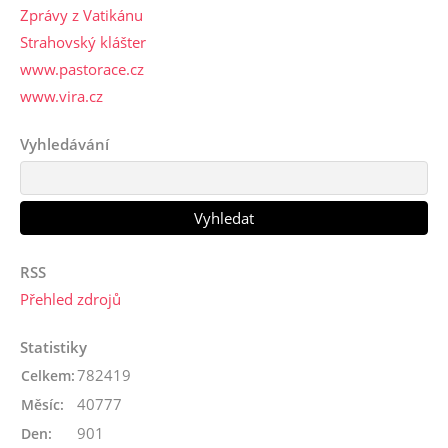
Zprávy z Vatikánu
Strahovský klášter
www.pastorace.cz
www.vira.cz
Vyhledávání
RSS
Přehled zdrojů
Statistiky
782419
Celkem:
40777
Měsíc:
901
Den: