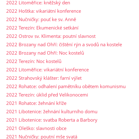
2022 Litoměřice: kněžský den
2022 Hoštka: vikariátní konference
2022 Nučničky: pouť ke sv. Anně
2022 Terezín: Ekumenické setkání
2022 Ostrov sv. Klimenta: poutní slavnost
2022 Brozany nad Ohří: čištění rýn a svodů na kostele
2022 Brozany nad Ohří: Noc kostelů
2022 Terezín: Noc kostelů
2022 Litoměřice: vikariátní konference
2022 Strahovský klášter: farní výlet
2022 Rohatce: odhalení pamětníku obětem komunismu
2022 Terezín: úklid před Velikonocemi
2021 Rohatce: žehnání kříže
2021 Libotenice: žehnání kulturního domu
2021 Libotenice: svatba Roberta a Barbory
2021 Oleško: slavnosti obce
2021 Nučničky: poutní mše svatá