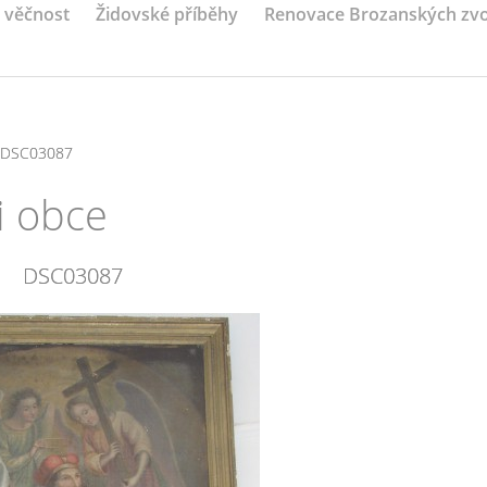
a věčnost
Židovské příběhy
Renovace Brozanských zv
DSC03087
i obce
DSC03087