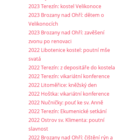
2023 Terezín: kostel Velikonoce
2023 Brozany nad Ohří: dětem o
Velikonocích
2023 Brozany nad Ohří: zavěšení
zvonu po renovaci
2022 Libotenice kostel: poutní mše
svatá
2022 Terezín: z depositáře do kostela
2022 Terezín: vikariátní konference
2022 Litoměřice: kněžský den
2022 Hoštka: vikariátní konference
2022 Nučničky: pouť ke sv. Anně
2022 Terezín: Ekumenické setkání
2022 Ostrov sv. Klimenta: poutní
slavnost
2022 Brozany nad Ohří: čištění rýn a