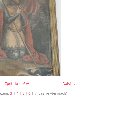
Zpět do složky
Další →
ázení:
3
|
4
|
5
|
6
|
7
(čas ve vteřinách)