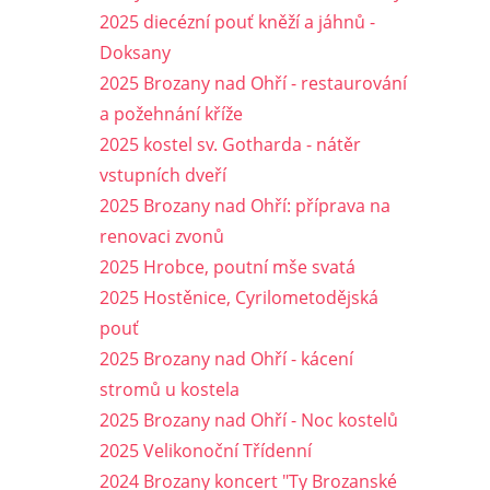
2025 diecézní pouť kněží a jáhnů -
Doksany
2025 Brozany nad Ohří - restaurování
a požehnání kříže
2025 kostel sv. Gotharda - nátěr
vstupních dveří
2025 Brozany nad Ohří: příprava na
renovaci zvonů
2025 Hrobce, poutní mše svatá
2025 Hostěnice, Cyrilometodějská
pouť
2025 Brozany nad Ohří - kácení
stromů u kostela
2025 Brozany nad Ohří - Noc kostelů
2025 Velikonoční Třídenní
2024 Brozany koncert "Ty Brozanské