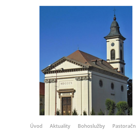
Úvod
Aktuality
Bohoslužby
Pastoračn