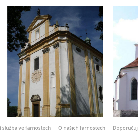
í služba ve farnostech
O našich farnostech
Doporuču