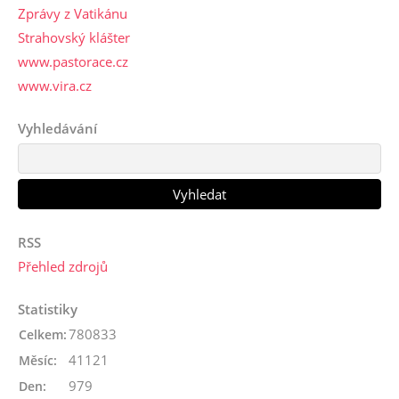
Zprávy z Vatikánu
Strahovský klášter
www.pastorace.cz
www.vira.cz
Vyhledávání
RSS
Přehled zdrojů
Statistiky
780833
Celkem:
41121
Měsíc:
979
Den: