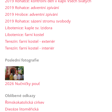
2019 Rohatce: kontrolní den v kapli Všech svatých
2019 Rohatce: adventní zpívání
2019 Hrobce: adventní zpívání
2019 Rohatce: sázení stromu svobody
Libotenice: kaple sv. Izidora
Libotenice: farní kostel
Terezín: farní kostel - exteriér
Terezín: farní kostel - interiér
Poslední fotografie
2026 Nučničky pouť
Oblíbené odkazy
Římskokatolická církev
Diecéze litoměřická