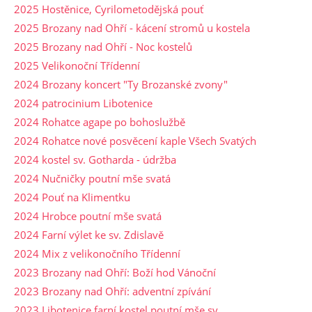
2025 Hostěnice, Cyrilometodějská pouť
2025 Brozany nad Ohří - kácení stromů u kostela
2025 Brozany nad Ohří - Noc kostelů
2025 Velikonoční Třídenní
2024 Brozany koncert "Ty Brozanské zvony"
2024 patrocinium Libotenice
2024 Rohatce agape po bohoslužbě
2024 Rohatce nové posvěcení kaple Všech Svatých
2024 kostel sv. Gotharda - údržba
2024 Nučničky poutní mše svatá
2024 Pouť na Klimentku
2024 Hrobce poutní mše svatá
2024 Farní výlet ke sv. Zdislavě
2024 Mix z velikonočního Třídenní
2023 Brozany nad Ohří: Boží hod Vánoční
2023 Brozany nad Ohří: adventní zpívání
2023 Libotenice farní kostel poutní mše sv.