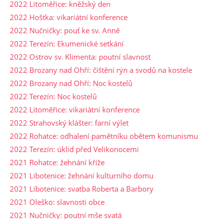
2022 Litoměřice: kněžský den
2022 Hoštka: vikariátní konference
2022 Nučničky: pouť ke sv. Anně
2022 Terezín: Ekumenické setkání
2022 Ostrov sv. Klimenta: poutní slavnost
2022 Brozany nad Ohří: čištění rýn a svodů na kostele
2022 Brozany nad Ohří: Noc kostelů
2022 Terezín: Noc kostelů
2022 Litoměřice: vikariátní konference
2022 Strahovský klášter: farní výlet
2022 Rohatce: odhalení pamětníku obětem komunismu
2022 Terezín: úklid před Velikonocemi
2021 Rohatce: žehnání kříže
2021 Libotenice: žehnání kulturního domu
2021 Libotenice: svatba Roberta a Barbory
2021 Oleško: slavnosti obce
2021 Nučničky: poutní mše svatá