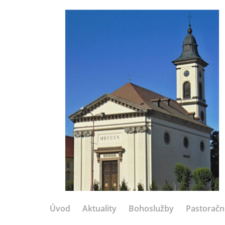
Úvod
Aktuality
Bohoslužby
Pastoračn