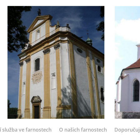
í služba ve farnostech
O našich farnostech
Doporuču