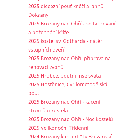
2025 diecézní pouť kněží a jáhnů -
Doksany
2025 Brozany nad Ohří - restaurování
a požehnání kříže
2025 kostel sv. Gotharda - nátěr
vstupních dveří
2025 Brozany nad Ohří: příprava na
renovaci zvonů
2025 Hrobce, poutní mše svatá
2025 Hostěnice, Cyrilometodějská
pouť
2025 Brozany nad Ohří - kácení
stromů u kostela
2025 Brozany nad Ohří - Noc kostelů
2025 Velikonoční Třídenní
2024 Brozany koncert "Ty Brozanské