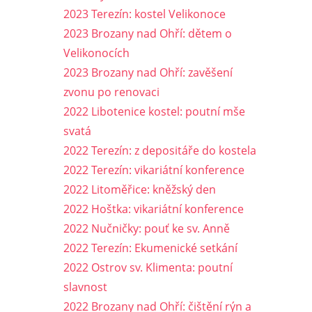
2023 Terezín: kostel Velikonoce
2023 Brozany nad Ohří: dětem o
Velikonocích
2023 Brozany nad Ohří: zavěšení
zvonu po renovaci
2022 Libotenice kostel: poutní mše
svatá
2022 Terezín: z depositáře do kostela
2022 Terezín: vikariátní konference
2022 Litoměřice: kněžský den
2022 Hoštka: vikariátní konference
2022 Nučničky: pouť ke sv. Anně
2022 Terezín: Ekumenické setkání
2022 Ostrov sv. Klimenta: poutní
slavnost
2022 Brozany nad Ohří: čištění rýn a