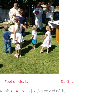
Zpět do složky
Další →
ázení:
3
|
4
|
5
|
6
|
7
(čas ve vteřinách)