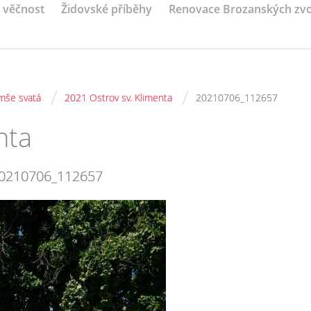
a věčnost
Židovské příběhy
Renovace Brozanských zv
/
/
 mše svatá
2021 Ostrov sv. Klimenta
20210706_112657
nta
0210706_112657