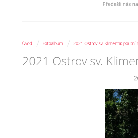
Předešli nás n
/
/
Úvod
Fotoalbum
2021 Ostrov sv. Klimenta: poutní
2021 Ostrov sv. Klime
2