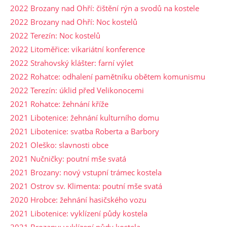
2022 Brozany nad Ohří: čištění rýn a svodů na kostele
2022 Brozany nad Ohří: Noc kostelů
2022 Terezín: Noc kostelů
2022 Litoměřice: vikariátní konference
2022 Strahovský klášter: farní výlet
2022 Rohatce: odhalení pamětníku obětem komunismu
2022 Terezín: úklid před Velikonocemi
2021 Rohatce: žehnání kříže
2021 Libotenice: žehnání kulturního domu
2021 Libotenice: svatba Roberta a Barbory
2021 Oleško: slavnosti obce
2021 Nučničky: poutní mše svatá
2021 Brozany: nový vstupní trámec kostela
2021 Ostrov sv. Klimenta: poutní mše svatá
2020 Hrobce: žehnání hasičského vozu
2021 Libotenice: vyklízení půdy kostela
2021 Brozany: vyklízení půdy kostela