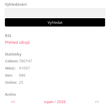
Vyhledávání
RSS
Přehled zdrojů
Statistiky
780747
Celkem:
41097
Měsíc:
986
Den:
25
Online:
Archiv
<<
srpen
/
2026
>>