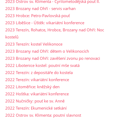
2023 Ostrov sv. Klimenta - Cyrilometodějská pouť II.
2023 Brozany nad Ohří - servis varhan
2023 Hrobce: Petro-Pavlovská pouť
2023 Liběšice - Úštěk: vikariátní konference
2023 Terezín, Rohatce, Hrobce, Brozany nad Ohří: Noc
kostelů
2023 Terezín: kostel Velikonoce
2023 Brozany nad Ohří: dětem o Velikonocích
2023 Brozany nad Ohří: zavěšení zvonu po renovaci
2022 Libotenice kostel: poutní mše svatá
2022 Terezín: z depositáře do kostela
2022 Terezín: vikariátní konference
2022 Litoměřice: kněžský den
2022 Hoštka: vikariátní konference
2022 Nučničky: pouť ke sv. Anně
2022 Terezín: Ekumenické setkání
2022 Ostrov sv. Klimenta: poutní slavnost