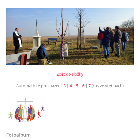
Zpět do složky
Automatické procházení:
3
|
4
|
5
|
6
|
7
(čas ve vteřinách)
Fotoalbum