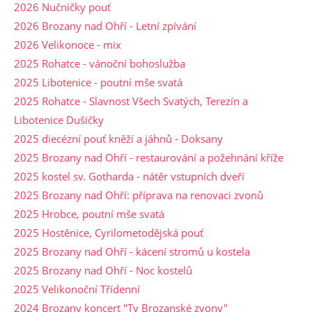
2026 Nučničky pouť
2026 Brozany nad Ohří - Letní zpívání
2026 Velikonoce - mix
2025 Rohatce - vánoční bohoslužba
2025 Libotenice - poutní mše svatá
2025 Rohatce - Slavnost Všech Svatých, Terezín a
Libotenice Dušičky
2025 diecézní pouť kněží a jáhnů - Doksany
2025 Brozany nad Ohří - restaurování a požehnání kříže
2025 kostel sv. Gotharda - nátěr vstupních dveří
2025 Brozany nad Ohří: příprava na renovaci zvonů
2025 Hrobce, poutní mše svatá
2025 Hostěnice, Cyrilometodějská pouť
2025 Brozany nad Ohří - kácení stromů u kostela
2025 Brozany nad Ohří - Noc kostelů
2025 Velikonoční Třídenní
2024 Brozany koncert "Ty Brozanské zvony"