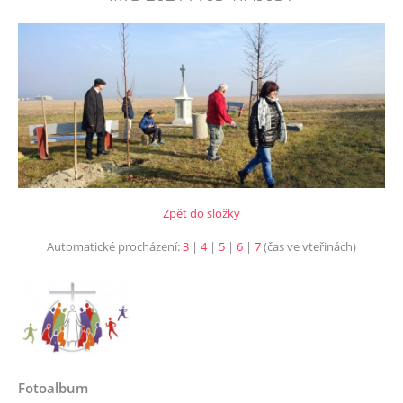
Zpět do složky
Automatické procházení:
3
|
4
|
5
|
6
|
7
(čas ve vteřinách)
Fotoalbum