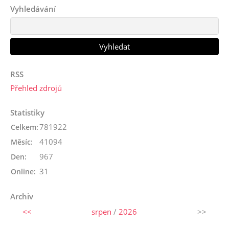
Vyhledávání
RSS
Přehled zdrojů
Statistiky
781922
Celkem:
41094
Měsíc:
967
Den:
31
Online:
Archiv
<<
srpen
/
2026
>>