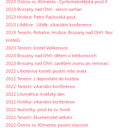
2023 Ostrov sv. Klimenta - Cyrilometodějská pouť II.
2023 Brozany nad Ohří - servis varhan
2023 Hrobce: Petro-Pavlovská pouť
2023 Liběšice - Úštěk: vikariátní konference
2023 Terezín, Rohatce, Hrobce, Brozany nad Ohří: Noc
kostelů
2023 Terezín: kostel Velikonoce
2023 Brozany nad Ohří: dětem o Velikonocích
2023 Brozany nad Ohří: zavěšení zvonu po renovaci
2022 Libotenice kostel: poutní mše svatá
2022 Terezín: z depositáře do kostela
2022 Terezín: vikariátní konference
2022 Litoměřice: kněžský den
2022 Hoštka: vikariátní konference
2022 Nučničky: pouť ke sv. Anně
2022 Terezín: Ekumenické setkání
2022 Ostrov sv. Klimenta: poutní slavnost