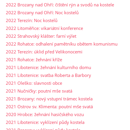
2022 Brozany nad Ohří: čištění rýn a svodů na kostele
2022 Brozany nad Ohří: Noc kostelů
2022 Terezín: Noc kostelů
2022 Litoměřice: vikariátní konference
2022 Strahovský klášter: farní výlet
2022 Rohatce: odhalení pamětníku obětem komunismu
2022 Terezín: úklid před Velikonocemi
2021 Rohatce: žehnání kříže
2021 Libotenice: žehnání kulturního domu
2021 Libotenice: svatba Roberta a Barbory
2021 Oleško: slavnosti obce
2021 Nučničky: poutní mše svatá
2021 Brozany: nový vstupní trámec kostela
2021 Ostrov sv. Klimenta: poutní mše svatá
2020 Hrobce: žehnání hasičského vozu
2021 Libotenice: vyklízení půdy kostela
2021 Brozany: vyklízení půdy kostela