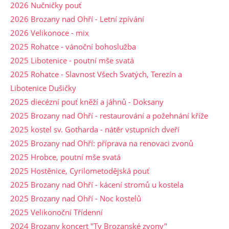
2026 Nučničky pouť
2026 Brozany nad Ohří - Letní zpívání
2026 Velikonoce - mix
2025 Rohatce - vánoční bohoslužba
2025 Libotenice - poutní mše svatá
2025 Rohatce - Slavnost Všech Svatých, Terezín a
Libotenice Dušičky
2025 diecézní pouť kněží a jáhnů - Doksany
2025 Brozany nad Ohří - restaurování a požehnání kříže
2025 kostel sv. Gotharda - nátěr vstupních dveří
2025 Brozany nad Ohří: příprava na renovaci zvonů
2025 Hrobce, poutní mše svatá
2025 Hostěnice, Cyrilometodějská pouť
2025 Brozany nad Ohří - kácení stromů u kostela
2025 Brozany nad Ohří - Noc kostelů
2025 Velikonoční Třídenní
2024 Brozany koncert "Ty Brozanské zvony"