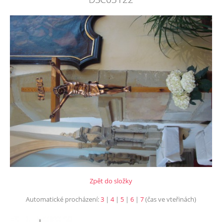
Zpět do složky
Automatické procházení:
3
|
4
|
5
|
6
|
7
(čas ve vteřinách)