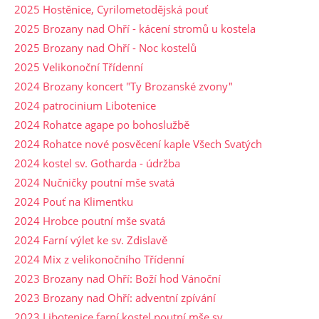
2025 Hostěnice, Cyrilometodějská pouť
2025 Brozany nad Ohří - kácení stromů u kostela
2025 Brozany nad Ohří - Noc kostelů
2025 Velikonoční Třídenní
2024 Brozany koncert "Ty Brozanské zvony"
2024 patrocinium Libotenice
2024 Rohatce agape po bohoslužbě
2024 Rohatce nové posvěcení kaple Všech Svatých
2024 kostel sv. Gotharda - údržba
2024 Nučničky poutní mše svatá
2024 Pouť na Klimentku
2024 Hrobce poutní mše svatá
2024 Farní výlet ke sv. Zdislavě
2024 Mix z velikonočního Třídenní
2023 Brozany nad Ohří: Boží hod Vánoční
2023 Brozany nad Ohří: adventní zpívání
2023 Libotenice farní kostel poutní mše sv.