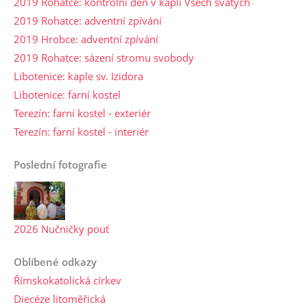
2019 Rohatce: kontrolní den v kapli Všech svatých
2019 Rohatce: adventní zpívání
2019 Hrobce: adventní zpívání
2019 Rohatce: sázení stromu svobody
Libotenice: kaple sv. Izidora
Libotenice: farní kostel
Terezín: farní kostel - exteriér
Terezín: farní kostel - interiér
Poslední fotografie
2026 Nučničky pouť
Oblíbené odkazy
Římskokatolická církev
Diecéze litoměřická