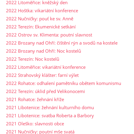
2022 Litoměřice: kněžský den
2022 Hoštka: vikariátní konference
2022 Nučničky: pouť ke sv. Anně
2022 Terezín: Ekumenické setkání
2022 Ostrov sv. Klimenta: poutní slavnost
2022 Brozany nad Ohří: čištění rýn a svodů na kostele
2022 Brozany nad Ohří: Noc kostelů
2022 Terezín: Noc kostelů
2022 Litoměřice: vikariátní konference
2022 Strahovský klášter: farní výlet
2022 Rohatce: odhalení pamětníku obětem komunismu
2022 Terezín: úklid před Velikonocemi
2021 Rohatce: žehnání kříže
2021 Libotenice: žehnání kulturního domu
2021 Libotenice: svatba Roberta a Barbory
2021 Oleško: slavnosti obce
2021 Nučničky: poutní mše svatá