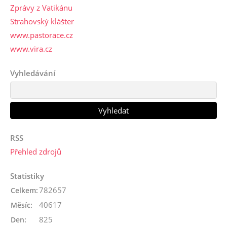
Zprávy z Vatikánu
Strahovský klášter
www.pastorace.cz
www.vira.cz
Vyhledávání
RSS
Přehled zdrojů
Statistiky
782657
Celkem:
40617
Měsíc:
825
Den: