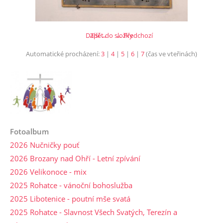
Další →
Zpět do složky
← Předchozí
Automatické procházení:
3
|
4
|
5
|
6
|
7
(čas ve vteřinách)
Fotoalbum
2026 Nučničky pouť
2026 Brozany nad Ohří - Letní zpívání
2026 Velikonoce - mix
2025 Rohatce - vánoční bohoslužba
2025 Libotenice - poutní mše svatá
2025 Rohatce - Slavnost Všech Svatých, Terezín a