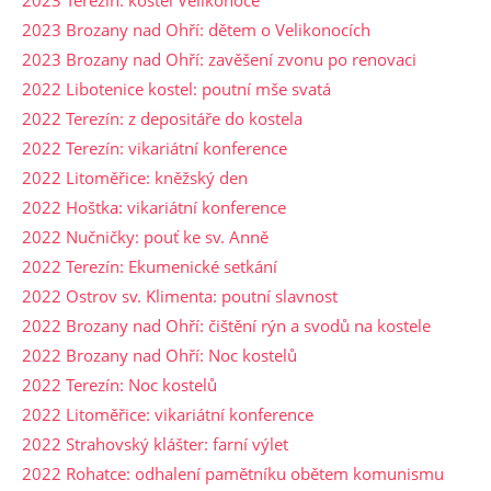
2023 Brozany nad Ohří: dětem o Velikonocích
2023 Brozany nad Ohří: zavěšení zvonu po renovaci
2022 Libotenice kostel: poutní mše svatá
2022 Terezín: z depositáře do kostela
2022 Terezín: vikariátní konference
2022 Litoměřice: kněžský den
2022 Hoštka: vikariátní konference
2022 Nučničky: pouť ke sv. Anně
2022 Terezín: Ekumenické setkání
2022 Ostrov sv. Klimenta: poutní slavnost
2022 Brozany nad Ohří: čištění rýn a svodů na kostele
2022 Brozany nad Ohří: Noc kostelů
2022 Terezín: Noc kostelů
2022 Litoměřice: vikariátní konference
2022 Strahovský klášter: farní výlet
2022 Rohatce: odhalení pamětníku obětem komunismu