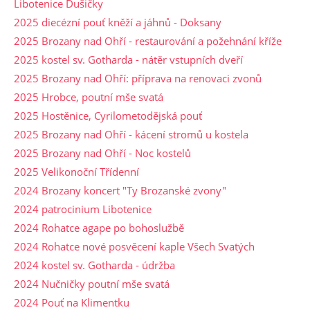
Libotenice Dušičky
2025 diecézní pouť kněží a jáhnů - Doksany
2025 Brozany nad Ohří - restaurování a požehnání kříže
2025 kostel sv. Gotharda - nátěr vstupních dveří
2025 Brozany nad Ohří: příprava na renovaci zvonů
2025 Hrobce, poutní mše svatá
2025 Hostěnice, Cyrilometodějská pouť
2025 Brozany nad Ohří - kácení stromů u kostela
2025 Brozany nad Ohří - Noc kostelů
2025 Velikonoční Třídenní
2024 Brozany koncert "Ty Brozanské zvony"
2024 patrocinium Libotenice
2024 Rohatce agape po bohoslužbě
2024 Rohatce nové posvěcení kaple Všech Svatých
2024 kostel sv. Gotharda - údržba
2024 Nučničky poutní mše svatá
2024 Pouť na Klimentku