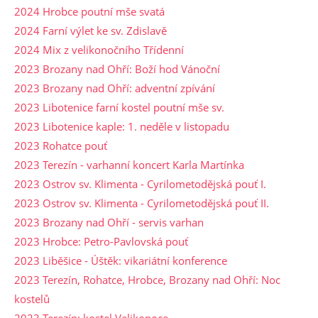
2024 Hrobce poutní mše svatá
2024 Farní výlet ke sv. Zdislavě
2024 Mix z velikonočního Třídenní
2023 Brozany nad Ohří: Boží hod Vánoční
2023 Brozany nad Ohří: adventní zpívání
2023 Libotenice farní kostel poutní mše sv.
2023 Libotenice kaple: 1. neděle v listopadu
2023 Rohatce pouť
2023 Terezín - varhanní koncert Karla Martínka
2023 Ostrov sv. Klimenta - Cyrilometodějská pouť I.
2023 Ostrov sv. Klimenta - Cyrilometodějská pouť II.
2023 Brozany nad Ohří - servis varhan
2023 Hrobce: Petro-Pavlovská pouť
2023 Liběšice - Úštěk: vikariátní konference
2023 Terezín, Rohatce, Hrobce, Brozany nad Ohří: Noc
kostelů
2023 Terezín: kostel Velikonoce