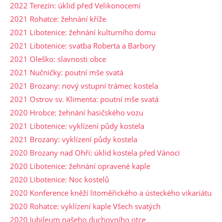
2022 Terezín: úklid před Velikonocemi
2021 Rohatce: žehnání kříže
2021 Libotenice: žehnání kulturního domu
2021 Libotenice: svatba Roberta a Barbory
2021 Oleško: slavnosti obce
2021 Nučničky: poutní mše svatá
2021 Brozany: nový vstupní trámec kostela
2021 Ostrov sv. Klimenta: poutní mše svatá
2020 Hrobce: žehnání hasičského vozu
2021 Libotenice: vyklízení půdy kostela
2021 Brozany: vyklízení půdy kostela
2020 Brozany nad Ohří: úklid kostela před Vánoci
2020 Libotenice: žehnání opravené kaple
2020 Libotenice: Noc kostelů
2020 Konference kněží litoměřického a ústeckého vikariátu
2020 Rohatce: vyklízení kaple Všech svatých
2020 Jubileum našeho duchovního otce