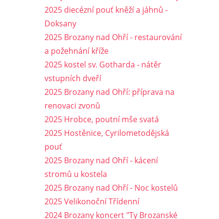
2025 diecézní pouť kněží a jáhnů -
Doksany
2025 Brozany nad Ohří - restaurování
a požehnání kříže
2025 kostel sv. Gotharda - nátěr
vstupních dveří
2025 Brozany nad Ohří: příprava na
renovaci zvonů
2025 Hrobce, poutní mše svatá
2025 Hostěnice, Cyrilometodějská
pouť
2025 Brozany nad Ohří - kácení
stromů u kostela
2025 Brozany nad Ohří - Noc kostelů
2025 Velikonoční Třídenní
2024 Brozany koncert "Ty Brozanské