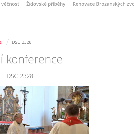
a věčnost
Židovské příběhy
Renovace Brozanských zv
/
e
DSC_2328
ní konference
DSC_2328