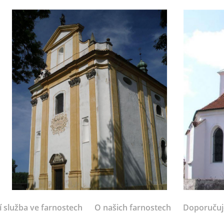
í služba ve farnostech
O našich farnostech
Doporuču