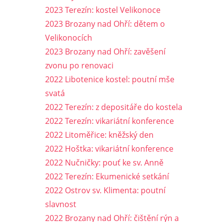
2023 Terezín: kostel Velikonoce
2023 Brozany nad Ohří: dětem o
Velikonocích
2023 Brozany nad Ohří: zavěšení
zvonu po renovaci
2022 Libotenice kostel: poutní mše
svatá
2022 Terezín: z depositáře do kostela
2022 Terezín: vikariátní konference
2022 Litoměřice: kněžský den
2022 Hoštka: vikariátní konference
2022 Nučničky: pouť ke sv. Anně
2022 Terezín: Ekumenické setkání
2022 Ostrov sv. Klimenta: poutní
slavnost
2022 Brozany nad Ohří: čištění rýn a