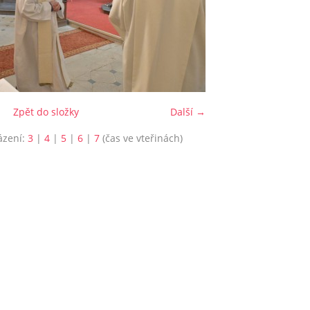
Zpět do složky
Další →
ázení:
3
|
4
|
5
|
6
|
7
(čas ve vteřinách)