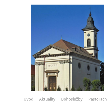
Úvod
Aktuality
Bohoslužby
Pastoračn