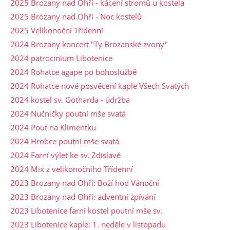
2025 Brozany nad Ohří - kácení stromů u kostela
2025 Brozany nad Ohří - Noc kostelů
2025 Velikonoční Třídenní
2024 Brozany koncert "Ty Brozanské zvony"
2024 patrocinium Libotenice
2024 Rohatce agape po bohoslužbě
2024 Rohatce nové posvěcení kaple Všech Svatých
2024 kostel sv. Gotharda - údržba
2024 Nučničky poutní mše svatá
2024 Pouť na Klimentku
2024 Hrobce poutní mše svatá
2024 Farní výlet ke sv. Zdislavě
2024 Mix z velikonočního Třídenní
2023 Brozany nad Ohří: Boží hod Vánoční
2023 Brozany nad Ohří: adventní zpívání
2023 Libotenice farní kostel poutní mše sv.
2023 Libotenice kaple: 1. neděle v listopadu