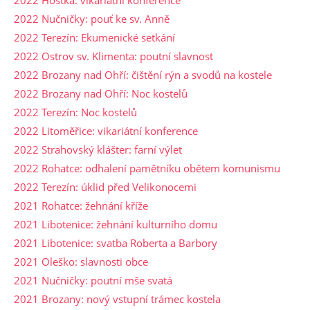
2022 Hoštka: vikariátní konference
2022 Nučničky: pouť ke sv. Anně
2022 Terezín: Ekumenické setkání
2022 Ostrov sv. Klimenta: poutní slavnost
2022 Brozany nad Ohří: čištění rýn a svodů na kostele
2022 Brozany nad Ohří: Noc kostelů
2022 Terezín: Noc kostelů
2022 Litoměřice: vikariátní konference
2022 Strahovský klášter: farní výlet
2022 Rohatce: odhalení pamětníku obětem komunismu
2022 Terezín: úklid před Velikonocemi
2021 Rohatce: žehnání kříže
2021 Libotenice: žehnání kulturního domu
2021 Libotenice: svatba Roberta a Barbory
2021 Oleško: slavnosti obce
2021 Nučničky: poutní mše svatá
2021 Brozany: nový vstupní trámec kostela