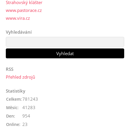
Strahovský klášter
www.pastorace.cz
www.vira.cz
Vyhledávání
RSS
Přehled zdrojů
Statistiky
781243
Celkem:
41283
Měsíc:
954
Den:
23
Online: