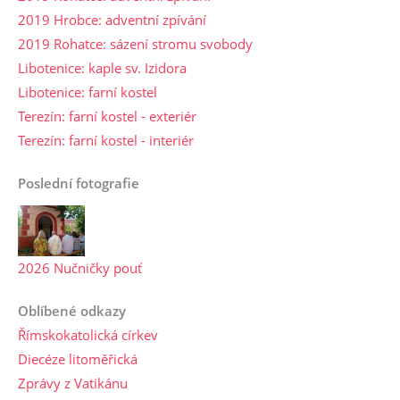
2019 Hrobce: adventní zpívání
2019 Rohatce: sázení stromu svobody
Libotenice: kaple sv. Izidora
Libotenice: farní kostel
Terezín: farní kostel - exteriér
Terezín: farní kostel - interiér
Poslední fotografie
2026 Nučničky pouť
Oblíbené odkazy
Římskokatolická církev
Diecéze litoměřická
Zprávy z Vatikánu