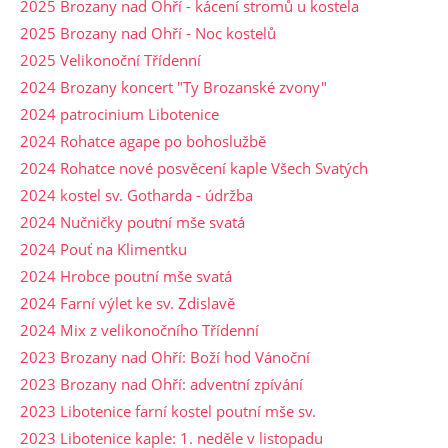
2025 Brozany nad Ohří - kácení stromů u kostela
2025 Brozany nad Ohří - Noc kostelů
2025 Velikonoční Třídenní
2024 Brozany koncert "Ty Brozanské zvony"
2024 patrocinium Libotenice
2024 Rohatce agape po bohoslužbě
2024 Rohatce nové posvěcení kaple Všech Svatých
2024 kostel sv. Gotharda - údržba
2024 Nučničky poutní mše svatá
2024 Pouť na Klimentku
2024 Hrobce poutní mše svatá
2024 Farní výlet ke sv. Zdislavě
2024 Mix z velikonočního Třídenní
2023 Brozany nad Ohří: Boží hod Vánoční
2023 Brozany nad Ohří: adventní zpívání
2023 Libotenice farní kostel poutní mše sv.
2023 Libotenice kaple: 1. neděle v listopadu