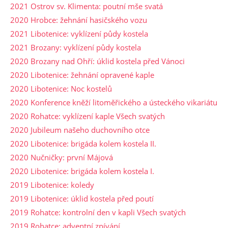
2021 Ostrov sv. Klimenta: poutní mše svatá
2020 Hrobce: žehnání hasičského vozu
2021 Libotenice: vyklízení půdy kostela
2021 Brozany: vyklízení půdy kostela
2020 Brozany nad Ohří: úklid kostela před Vánoci
2020 Libotenice: žehnání opravené kaple
2020 Libotenice: Noc kostelů
2020 Konference kněží litoměřického a ústeckého vikariátu
2020 Rohatce: vyklízení kaple Všech svatých
2020 Jubileum našeho duchovního otce
2020 Libotenice: brigáda kolem kostela II.
2020 Nučničky: první Májová
2020 Libotenice: brigáda kolem kostela I.
2019 Libotenice: koledy
2019 Libotenice: úklid kostela před poutí
2019 Rohatce: kontrolní den v kapli Všech svatých
2019 Rohatce: adventní zpívání