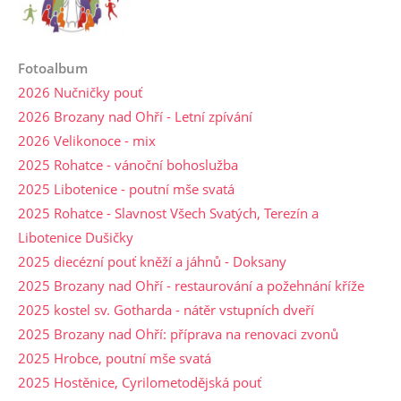
Fotoalbum
2026 Nučničky pouť
2026 Brozany nad Ohří - Letní zpívání
2026 Velikonoce - mix
2025 Rohatce - vánoční bohoslužba
2025 Libotenice - poutní mše svatá
2025 Rohatce - Slavnost Všech Svatých, Terezín a
Libotenice Dušičky
2025 diecézní pouť kněží a jáhnů - Doksany
2025 Brozany nad Ohří - restaurování a požehnání kříže
2025 kostel sv. Gotharda - nátěr vstupních dveří
2025 Brozany nad Ohří: příprava na renovaci zvonů
2025 Hrobce, poutní mše svatá
2025 Hostěnice, Cyrilometodějská pouť