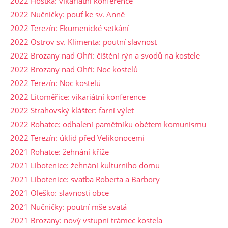
2022 Hoštka: vikariátní konference
2022 Nučničky: pouť ke sv. Anně
2022 Terezín: Ekumenické setkání
2022 Ostrov sv. Klimenta: poutní slavnost
2022 Brozany nad Ohří: čištění rýn a svodů na kostele
2022 Brozany nad Ohří: Noc kostelů
2022 Terezín: Noc kostelů
2022 Litoměřice: vikariátní konference
2022 Strahovský klášter: farní výlet
2022 Rohatce: odhalení pamětníku obětem komunismu
2022 Terezín: úklid před Velikonocemi
2021 Rohatce: žehnání kříže
2021 Libotenice: žehnání kulturního domu
2021 Libotenice: svatba Roberta a Barbory
2021 Oleško: slavnosti obce
2021 Nučničky: poutní mše svatá
2021 Brozany: nový vstupní trámec kostela