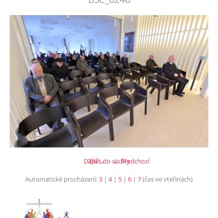
Další →
Zpět do složky
← Předchozí
Automatické procházení:
3
|
4
|
5
|
6
|
7
(čas ve vteřinách)