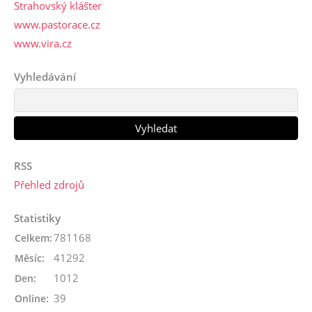
Strahovský klášter
www.pastorace.cz
www.vira.cz
Vyhledávání
RSS
Přehled zdrojů
Statistiky
781168
Celkem:
41292
Měsíc:
1012
Den:
39
Online: