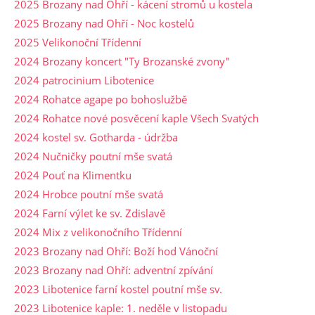
2025 Brozany nad Ohří - kácení stromů u kostela
2025 Brozany nad Ohří - Noc kostelů
2025 Velikonoční Třídenní
2024 Brozany koncert "Ty Brozanské zvony"
2024 patrocinium Libotenice
2024 Rohatce agape po bohoslužbě
2024 Rohatce nové posvěcení kaple Všech Svatých
2024 kostel sv. Gotharda - údržba
2024 Nučničky poutní mše svatá
2024 Pouť na Klimentku
2024 Hrobce poutní mše svatá
2024 Farní výlet ke sv. Zdislavě
2024 Mix z velikonočního Třídenní
2023 Brozany nad Ohří: Boží hod Vánoční
2023 Brozany nad Ohří: adventní zpívání
2023 Libotenice farní kostel poutní mše sv.
2023 Libotenice kaple: 1. neděle v listopadu