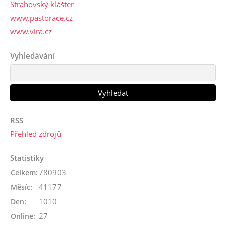
Strahovský klášter
www.pastorace.cz
www.vira.cz
Vyhledávání
RSS
Přehled zdrojů
Statistiky
780903
Celkem:
41177
Měsíc:
1010
Den:
27
Online: