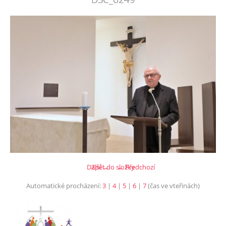
Další →
Zpět do složky
← Předchozí
Automatické procházení:
3
|
4
|
5
|
6
|
7
(čas ve vteřinách)