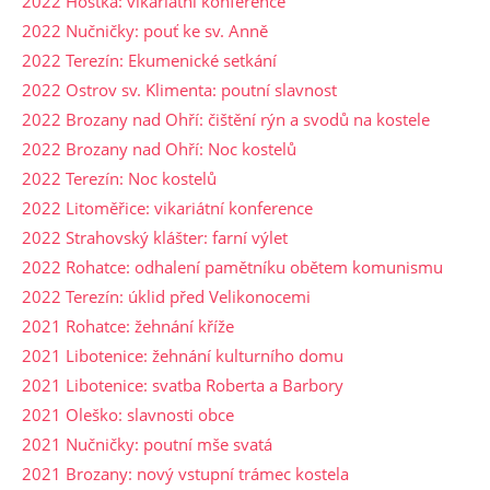
2022 Hoštka: vikariátní konference
2022 Nučničky: pouť ke sv. Anně
2022 Terezín: Ekumenické setkání
2022 Ostrov sv. Klimenta: poutní slavnost
2022 Brozany nad Ohří: čištění rýn a svodů na kostele
2022 Brozany nad Ohří: Noc kostelů
2022 Terezín: Noc kostelů
2022 Litoměřice: vikariátní konference
2022 Strahovský klášter: farní výlet
2022 Rohatce: odhalení pamětníku obětem komunismu
2022 Terezín: úklid před Velikonocemi
2021 Rohatce: žehnání kříže
2021 Libotenice: žehnání kulturního domu
2021 Libotenice: svatba Roberta a Barbory
2021 Oleško: slavnosti obce
2021 Nučničky: poutní mše svatá
2021 Brozany: nový vstupní trámec kostela