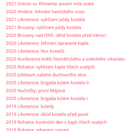
2021 Ostrov sv. Klimenta: poutní mše svatá
2020 Hrobce: žehnání hasičského vozu
2021 Libotenice: vyklízení půdy kostela
2021 Brozany: vyklízení půdy kostela
2020 Brozany nad Ohří: úklid kostela před Vánoci
2020 Libotenice: žehnání opravené kaple
2020 Libotenice: Noc kostelů
2020 Konference kněží litoměřického a ústeckého vikariátu
2020 Rohatce: vyklízení kaple Všech svatých
2020 Jubileum našeho duchovního otce
2020 Libotenice: brigáda kolem kostela II.
2020 Nučničky: první Májová
2020 Libotenice: brigáda kolem kostela I.
2019 Libotenice: koledy
2019 Libotenice: úklid kostela před poutí
2019 Rohatce: kontrolní den v kapli Všech svatých
2019 Rohatce: adventní zpívání