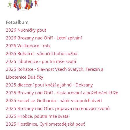
Fotoalbum
2026 Nučničky pouť
2026 Brozany nad Ohří - Letní zpívání
2026 Velikonoce - mix
2025 Rohatce - vánoční bohoslužba
2025 Libotenice - poutní mše svatá
2025 Rohatce - Slavnost Všech Svatých, Terezín a
Libotenice Dušičky
2025 diecézní pouť kněží a jáhnů - Doksany
2025 Brozany nad Ohří - restaurování a požehnání kříže
2025 kostel sv. Gotharda - nátěr vstupních dveří
2025 Brozany nad Ohří: příprava na renovaci zvonů
2025 Hrobce, poutní mše svatá
2025 Hostěnice, Cyrilometodějská pouť