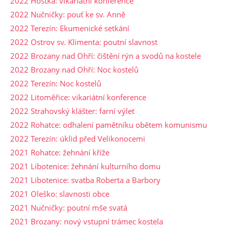
2022 Hoštka: vikariátní konference
2022 Nučničky: pouť ke sv. Anně
2022 Terezín: Ekumenické setkání
2022 Ostrov sv. Klimenta: poutní slavnost
2022 Brozany nad Ohří: čištění rýn a svodů na kostele
2022 Brozany nad Ohří: Noc kostelů
2022 Terezín: Noc kostelů
2022 Litoměřice: vikariátní konference
2022 Strahovský klášter: farní výlet
2022 Rohatce: odhalení pamětníku obětem komunismu
2022 Terezín: úklid před Velikonocemi
2021 Rohatce: žehnání kříže
2021 Libotenice: žehnání kulturního domu
2021 Libotenice: svatba Roberta a Barbory
2021 Oleško: slavnosti obce
2021 Nučničky: poutní mše svatá
2021 Brozany: nový vstupní trámec kostela