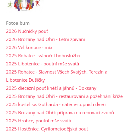
Fotoalbum
2026 Nučničky pouť
2026 Brozany nad Ohří - Letní zpívání
2026 Velikonoce - mix
2025 Rohatce - vánoční bohoslužba
2025 Libotenice - poutní mše svatá
2025 Rohatce - Slavnost Všech Svatých, Terezín a
Libotenice Dušičky
2025 diecézní pouť kněží a jáhnů - Doksany
2025 Brozany nad Ohří - restaurování a požehnání kříže
2025 kostel sv. Gotharda - nátěr vstupních dveří
2025 Brozany nad Ohří: příprava na renovaci zvonů
2025 Hrobce, poutní mše svatá
2025 Hostěnice, Cyrilometodějská pouť