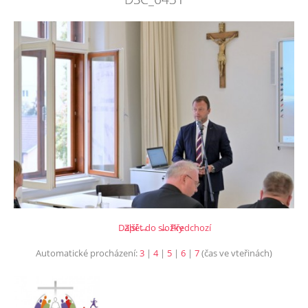
Další →
Zpět do složky
← Předchozí
Automatické procházení:
3
|
4
|
5
|
6
|
7
(čas ve vteřinách)