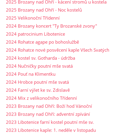
2025 Brozany nad Ohří - kácení stromů u kostela
2025 Brozany nad Ohří - Noc kostelů
2025 Velikonoční Třídenní
2024 Brozany koncert "Ty Brozanské zvony"
2024 patrocinium Libotenice
2024 Rohatce agape po bohoslužbě
2024 Rohatce nové posvěcení kaple Všech Svatých
2024 kostel sv. Gotharda - údržba
2024 Nučničky poutní mše svatá
2024 Pouť na Klimentku
2024 Hrobce poutní mše svatá
2024 Farní výlet ke sv. Zdislavě
2024 Mix z velikonočního Třídenní
2023 Brozany nad Ohří: Boží hod Vánoční
2023 Brozany nad Ohří: adventní zpívání
2023 Libotenice farní kostel poutní mše sv.
2023 Libotenice kaple: 1. neděle v listopadu