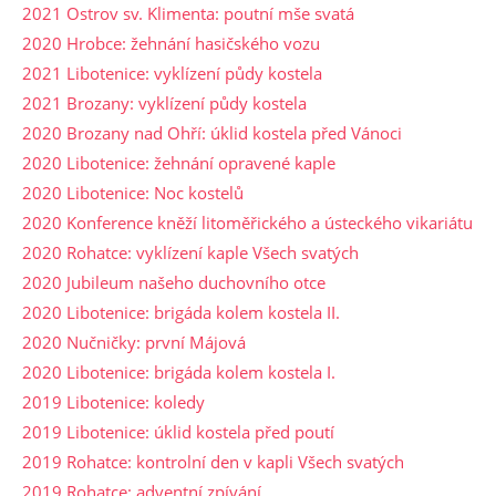
2021 Ostrov sv. Klimenta: poutní mše svatá
2020 Hrobce: žehnání hasičského vozu
2021 Libotenice: vyklízení půdy kostela
2021 Brozany: vyklízení půdy kostela
2020 Brozany nad Ohří: úklid kostela před Vánoci
2020 Libotenice: žehnání opravené kaple
2020 Libotenice: Noc kostelů
2020 Konference kněží litoměřického a ústeckého vikariátu
2020 Rohatce: vyklízení kaple Všech svatých
2020 Jubileum našeho duchovního otce
2020 Libotenice: brigáda kolem kostela II.
2020 Nučničky: první Májová
2020 Libotenice: brigáda kolem kostela I.
2019 Libotenice: koledy
2019 Libotenice: úklid kostela před poutí
2019 Rohatce: kontrolní den v kapli Všech svatých
2019 Rohatce: adventní zpívání