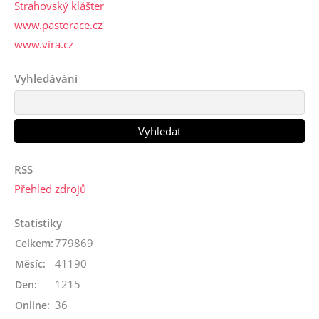
Strahovský klášter
www.pastorace.cz
www.vira.cz
Vyhledávání
RSS
Přehled zdrojů
Statistiky
779869
Celkem:
41190
Měsíc:
1215
Den:
36
Online: