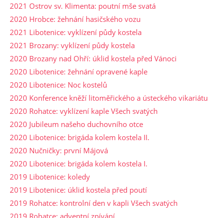
2021 Ostrov sv. Klimenta: poutní mše svatá
2020 Hrobce: žehnání hasičského vozu
2021 Libotenice: vyklízení půdy kostela
2021 Brozany: vyklízení půdy kostela
2020 Brozany nad Ohří: úklid kostela před Vánoci
2020 Libotenice: žehnání opravené kaple
2020 Libotenice: Noc kostelů
2020 Konference kněží litoměřického a ústeckého vikariátu
2020 Rohatce: vyklízení kaple Všech svatých
2020 Jubileum našeho duchovního otce
2020 Libotenice: brigáda kolem kostela II.
2020 Nučničky: první Májová
2020 Libotenice: brigáda kolem kostela I.
2019 Libotenice: koledy
2019 Libotenice: úklid kostela před poutí
2019 Rohatce: kontrolní den v kapli Všech svatých
2019 Rohatce: adventní zpívání