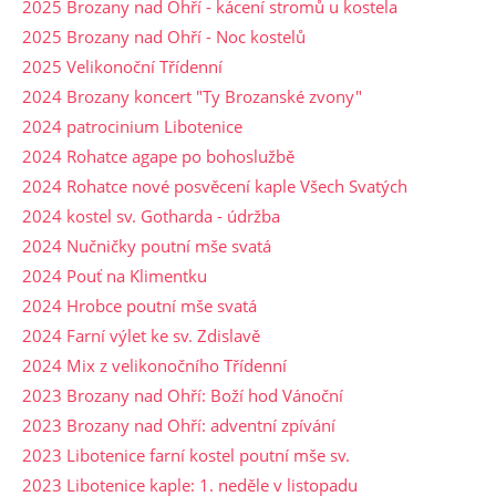
2025 Brozany nad Ohří - kácení stromů u kostela
2025 Brozany nad Ohří - Noc kostelů
2025 Velikonoční Třídenní
2024 Brozany koncert "Ty Brozanské zvony"
2024 patrocinium Libotenice
2024 Rohatce agape po bohoslužbě
2024 Rohatce nové posvěcení kaple Všech Svatých
2024 kostel sv. Gotharda - údržba
2024 Nučničky poutní mše svatá
2024 Pouť na Klimentku
2024 Hrobce poutní mše svatá
2024 Farní výlet ke sv. Zdislavě
2024 Mix z velikonočního Třídenní
2023 Brozany nad Ohří: Boží hod Vánoční
2023 Brozany nad Ohří: adventní zpívání
2023 Libotenice farní kostel poutní mše sv.
2023 Libotenice kaple: 1. neděle v listopadu