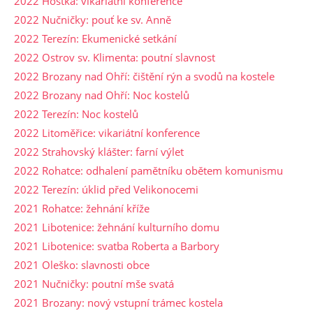
2022 Hoštka: vikariátní konference
2022 Nučničky: pouť ke sv. Anně
2022 Terezín: Ekumenické setkání
2022 Ostrov sv. Klimenta: poutní slavnost
2022 Brozany nad Ohří: čištění rýn a svodů na kostele
2022 Brozany nad Ohří: Noc kostelů
2022 Terezín: Noc kostelů
2022 Litoměřice: vikariátní konference
2022 Strahovský klášter: farní výlet
2022 Rohatce: odhalení pamětníku obětem komunismu
2022 Terezín: úklid před Velikonocemi
2021 Rohatce: žehnání kříže
2021 Libotenice: žehnání kulturního domu
2021 Libotenice: svatba Roberta a Barbory
2021 Oleško: slavnosti obce
2021 Nučničky: poutní mše svatá
2021 Brozany: nový vstupní trámec kostela