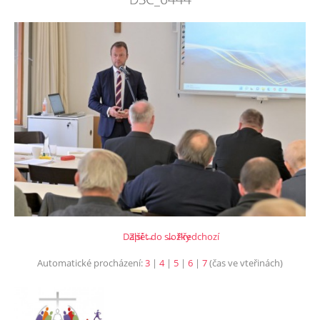
Další →
Zpět do složky
← Předchozí
Automatické procházení:
3
|
4
|
5
|
6
|
7
(čas ve vteřinách)