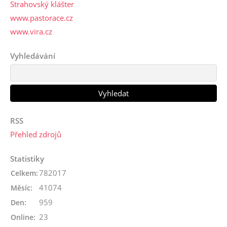
Strahovský klášter
www.pastorace.cz
www.vira.cz
Vyhledávání
RSS
Přehled zdrojů
Statistiky
782017
Celkem:
41074
Měsíc:
959
Den:
23
Online: