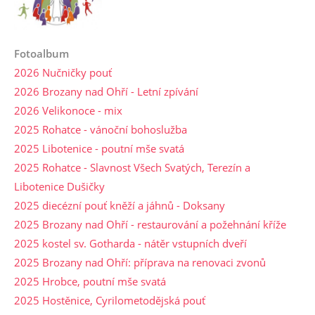
Fotoalbum
2026 Nučničky pouť
2026 Brozany nad Ohří - Letní zpívání
2026 Velikonoce - mix
2025 Rohatce - vánoční bohoslužba
2025 Libotenice - poutní mše svatá
2025 Rohatce - Slavnost Všech Svatých, Terezín a
Libotenice Dušičky
2025 diecézní pouť kněží a jáhnů - Doksany
2025 Brozany nad Ohří - restaurování a požehnání kříže
2025 kostel sv. Gotharda - nátěr vstupních dveří
2025 Brozany nad Ohří: příprava na renovaci zvonů
2025 Hrobce, poutní mše svatá
2025 Hostěnice, Cyrilometodějská pouť