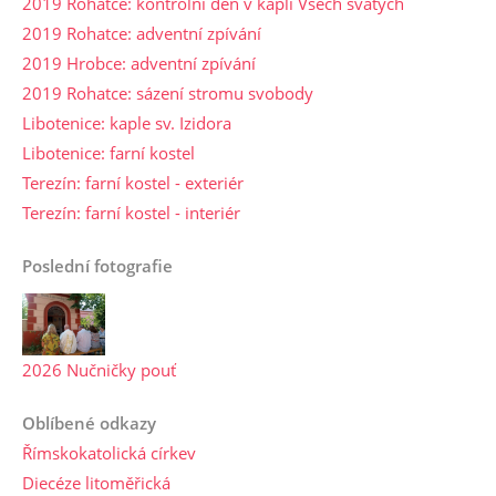
2019 Rohatce: kontrolní den v kapli Všech svatých
2019 Rohatce: adventní zpívání
2019 Hrobce: adventní zpívání
2019 Rohatce: sázení stromu svobody
Libotenice: kaple sv. Izidora
Libotenice: farní kostel
Terezín: farní kostel - exteriér
Terezín: farní kostel - interiér
Poslední fotografie
2026 Nučničky pouť
Oblíbené odkazy
Římskokatolická církev
Diecéze litoměřická