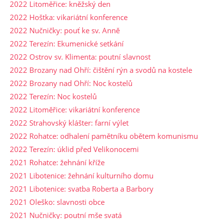
2022 Litoměřice: kněžský den
2022 Hoštka: vikariátní konference
2022 Nučničky: pouť ke sv. Anně
2022 Terezín: Ekumenické setkání
2022 Ostrov sv. Klimenta: poutní slavnost
2022 Brozany nad Ohří: čištění rýn a svodů na kostele
2022 Brozany nad Ohří: Noc kostelů
2022 Terezín: Noc kostelů
2022 Litoměřice: vikariátní konference
2022 Strahovský klášter: farní výlet
2022 Rohatce: odhalení pamětníku obětem komunismu
2022 Terezín: úklid před Velikonocemi
2021 Rohatce: žehnání kříže
2021 Libotenice: žehnání kulturního domu
2021 Libotenice: svatba Roberta a Barbory
2021 Oleško: slavnosti obce
2021 Nučničky: poutní mše svatá