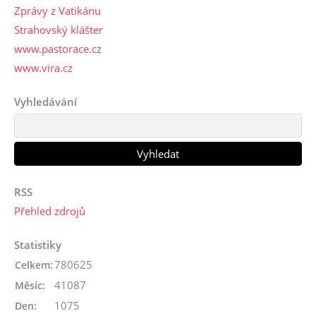
Zprávy z Vatikánu
Strahovský klášter
www.pastorace.cz
www.vira.cz
Vyhledávání
RSS
Přehled zdrojů
Statistiky
780625
Celkem:
41087
Měsíc:
1075
Den: