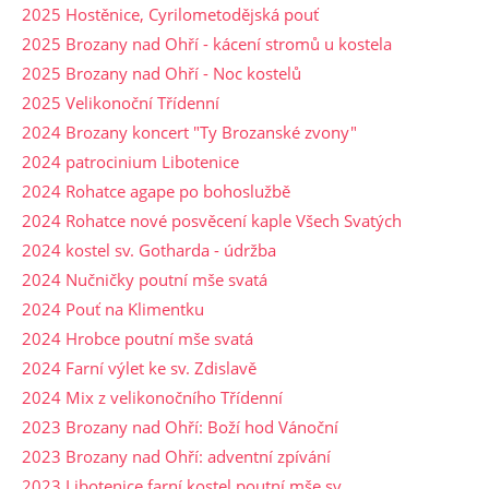
2025 Hostěnice, Cyrilometodějská pouť
2025 Brozany nad Ohří - kácení stromů u kostela
2025 Brozany nad Ohří - Noc kostelů
2025 Velikonoční Třídenní
2024 Brozany koncert "Ty Brozanské zvony"
2024 patrocinium Libotenice
2024 Rohatce agape po bohoslužbě
2024 Rohatce nové posvěcení kaple Všech Svatých
2024 kostel sv. Gotharda - údržba
2024 Nučničky poutní mše svatá
2024 Pouť na Klimentku
2024 Hrobce poutní mše svatá
2024 Farní výlet ke sv. Zdislavě
2024 Mix z velikonočního Třídenní
2023 Brozany nad Ohří: Boží hod Vánoční
2023 Brozany nad Ohří: adventní zpívání
2023 Libotenice farní kostel poutní mše sv.