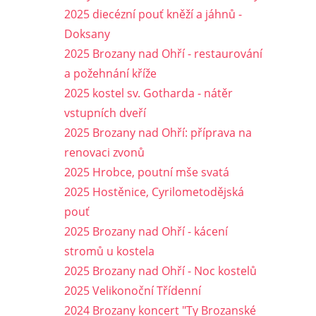
2025 diecézní pouť kněží a jáhnů -
Doksany
2025 Brozany nad Ohří - restaurování
a požehnání kříže
2025 kostel sv. Gotharda - nátěr
vstupních dveří
2025 Brozany nad Ohří: příprava na
renovaci zvonů
2025 Hrobce, poutní mše svatá
2025 Hostěnice, Cyrilometodějská
pouť
2025 Brozany nad Ohří - kácení
stromů u kostela
2025 Brozany nad Ohří - Noc kostelů
2025 Velikonoční Třídenní
2024 Brozany koncert "Ty Brozanské