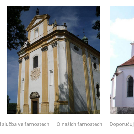
í služba ve farnostech
O našich farnostech
Doporuču