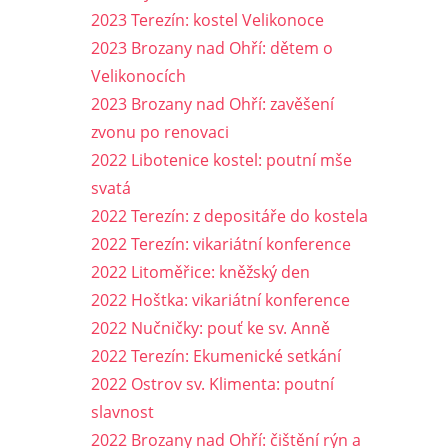
2023 Terezín: kostel Velikonoce
2023 Brozany nad Ohří: dětem o
Velikonocích
2023 Brozany nad Ohří: zavěšení
zvonu po renovaci
2022 Libotenice kostel: poutní mše
svatá
2022 Terezín: z depositáře do kostela
2022 Terezín: vikariátní konference
2022 Litoměřice: kněžský den
2022 Hoštka: vikariátní konference
2022 Nučničky: pouť ke sv. Anně
2022 Terezín: Ekumenické setkání
2022 Ostrov sv. Klimenta: poutní
slavnost
2022 Brozany nad Ohří: čištění rýn a