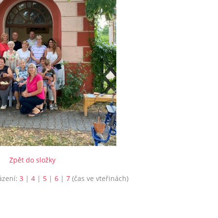
Zpět do složky
ázení:
3
|
4
|
5
|
6
|
7
(čas ve vteřinách)