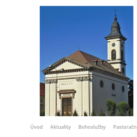
Úvod
Aktuality
Bohoslužby
Pastoračn