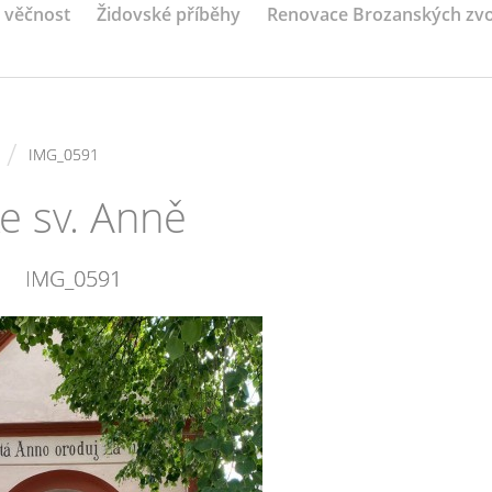
a věčnost
Židovské příběhy
Renovace Brozanských zv
/
IMG_0591
e sv. Anně
IMG_0591