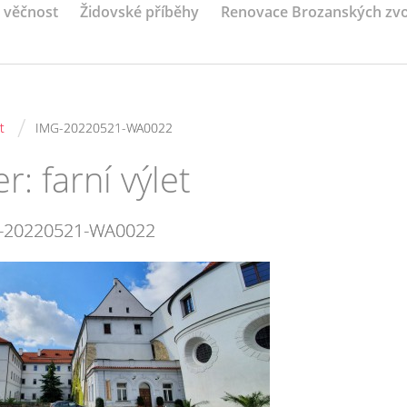
a věčnost
Židovské příběhy
Renovace Brozanských zv
/
t
IMG-20220521-WA0022
: farní výlet
-20220521-WA0022