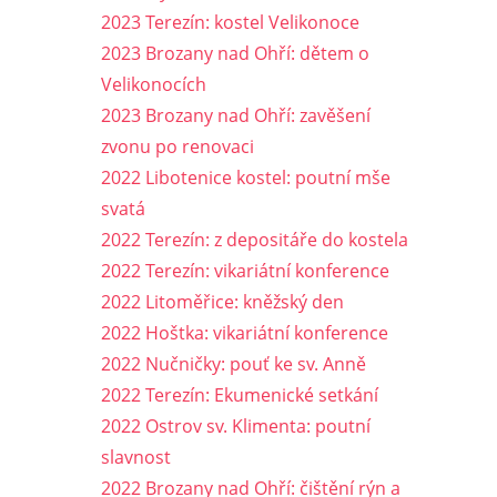
2023 Terezín: kostel Velikonoce
2023 Brozany nad Ohří: dětem o
Velikonocích
2023 Brozany nad Ohří: zavěšení
zvonu po renovaci
2022 Libotenice kostel: poutní mše
svatá
2022 Terezín: z depositáře do kostela
2022 Terezín: vikariátní konference
2022 Litoměřice: kněžský den
2022 Hoštka: vikariátní konference
2022 Nučničky: pouť ke sv. Anně
2022 Terezín: Ekumenické setkání
2022 Ostrov sv. Klimenta: poutní
slavnost
2022 Brozany nad Ohří: čištění rýn a