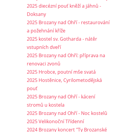
2025 diecézní pouť kněží a jáhnů -
Doksany
2025 Brozany nad Ohří - restaurování
a požehnání kříže
2025 kostel sv. Gotharda - nátěr
vstupních dveří
2025 Brozany nad Ohří: příprava na
renovaci zvonů
2025 Hrobce, poutní mše svatá
2025 Hostěnice, Cyrilometodějská
pouť
2025 Brozany nad Ohří - kácení
stromů u kostela
2025 Brozany nad Ohří - Noc kostelů
2025 Velikonoční Třídenní
2024 Brozany koncert "Ty Brozanské