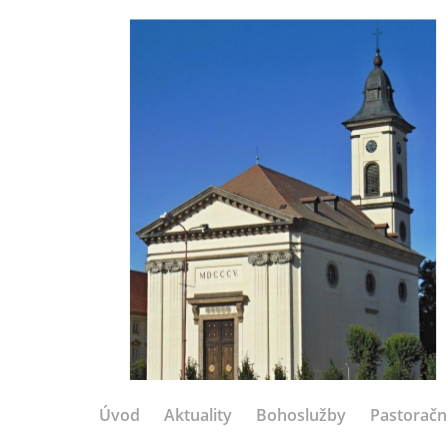
Úvod
Aktuality
Bohoslužby
Pastoračn