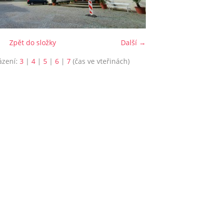
Zpět do složky
Další →
ázení:
3
|
4
|
5
|
6
|
7
(čas ve vteřinách)