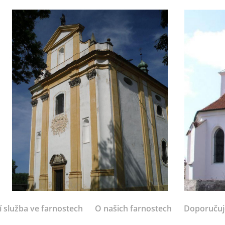
í služba ve farnostech
O našich farnostech
Doporuču