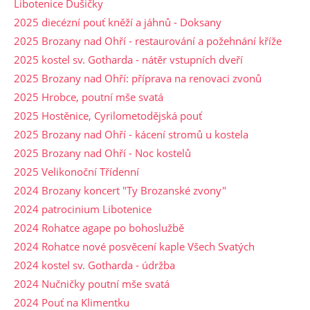
Libotenice Dušičky
2025 diecézní pouť kněží a jáhnů - Doksany
2025 Brozany nad Ohří - restaurování a požehnání kříže
2025 kostel sv. Gotharda - nátěr vstupních dveří
2025 Brozany nad Ohří: příprava na renovaci zvonů
2025 Hrobce, poutní mše svatá
2025 Hostěnice, Cyrilometodějská pouť
2025 Brozany nad Ohří - kácení stromů u kostela
2025 Brozany nad Ohří - Noc kostelů
2025 Velikonoční Třídenní
2024 Brozany koncert "Ty Brozanské zvony"
2024 patrocinium Libotenice
2024 Rohatce agape po bohoslužbě
2024 Rohatce nové posvěcení kaple Všech Svatých
2024 kostel sv. Gotharda - údržba
2024 Nučničky poutní mše svatá
2024 Pouť na Klimentku