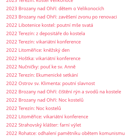
2023 Brozany nad Ohří: dětem o Velikonocích
2023 Brozany nad Ohří: zavěšení zvonu po renovaci
2022 Libotenice kostel: poutní mše svatá
2022 Terezín: z depositáře do kostela
2022 Terezín: vikariátní konference
2022 Litoměřice: kněžský den
2022 Hoštka: vikariátní konference
2022 Nučničky: pouť ke sv. Anně
2022 Terezín: Ekumenické setkání
2022 Ostrov sv. Klimenta: poutní slavnost
2022 Brozany nad Ohří: čištění rýn a svodů na kostele
2022 Brozany nad Ohří: Noc kostelů
2022 Terezín: Noc kostelů
2022 Litoměřice: vikariátní konference
2022 Strahovský klášter: farní výlet
2022 Rohatce: odhalení pamětníku obětem komunismu