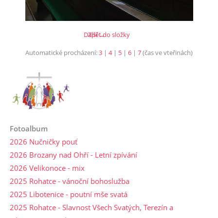
Další →
Zpět do složky
Automatické procházení:
3
|
4
|
5
|
6
|
7
(čas ve vteřinách)
Fotoalbum
2026 Nučničky pouť
2026 Brozany nad Ohří - Letní zpívání
2026 Velikonoce - mix
2025 Rohatce - vánoční bohoslužba
2025 Libotenice - poutní mše svatá
2025 Rohatce - Slavnost Všech Svatých, Terezín a