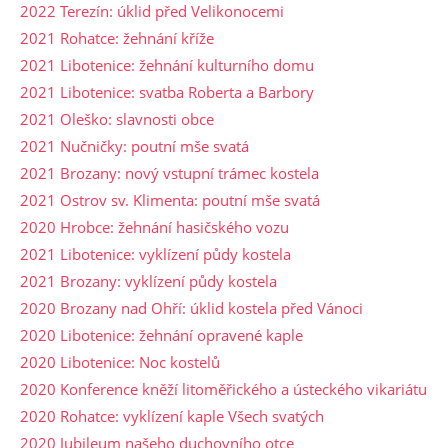
2022 Terezín: úklid před Velikonocemi
2021 Rohatce: žehnání kříže
2021 Libotenice: žehnání kulturního domu
2021 Libotenice: svatba Roberta a Barbory
2021 Oleško: slavnosti obce
2021 Nučničky: poutní mše svatá
2021 Brozany: nový vstupní trámec kostela
2021 Ostrov sv. Klimenta: poutní mše svatá
2020 Hrobce: žehnání hasičského vozu
2021 Libotenice: vyklízení půdy kostela
2021 Brozany: vyklízení půdy kostela
2020 Brozany nad Ohří: úklid kostela před Vánoci
2020 Libotenice: žehnání opravené kaple
2020 Libotenice: Noc kostelů
2020 Konference kněží litoměřického a ústeckého vikariátu
2020 Rohatce: vyklízení kaple Všech svatých
2020 Jubileum našeho duchovního otce