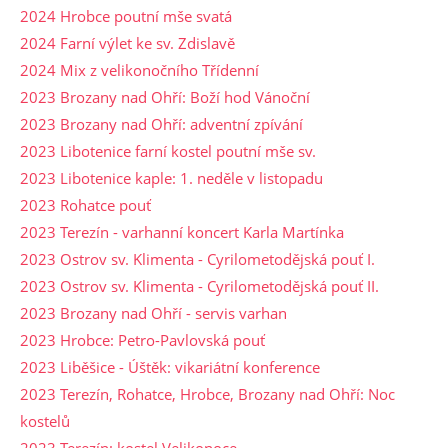
2024 Hrobce poutní mše svatá
2024 Farní výlet ke sv. Zdislavě
2024 Mix z velikonočního Třídenní
2023 Brozany nad Ohří: Boží hod Vánoční
2023 Brozany nad Ohří: adventní zpívání
2023 Libotenice farní kostel poutní mše sv.
2023 Libotenice kaple: 1. neděle v listopadu
2023 Rohatce pouť
2023 Terezín - varhanní koncert Karla Martínka
2023 Ostrov sv. Klimenta - Cyrilometodějská pouť I.
2023 Ostrov sv. Klimenta - Cyrilometodějská pouť II.
2023 Brozany nad Ohří - servis varhan
2023 Hrobce: Petro-Pavlovská pouť
2023 Liběšice - Úštěk: vikariátní konference
2023 Terezín, Rohatce, Hrobce, Brozany nad Ohří: Noc
kostelů
2023 Terezín: kostel Velikonoce