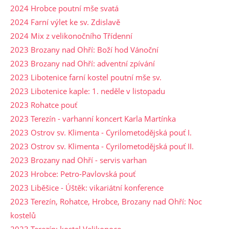
2024 Hrobce poutní mše svatá
2024 Farní výlet ke sv. Zdislavě
2024 Mix z velikonočního Třídenní
2023 Brozany nad Ohří: Boží hod Vánoční
2023 Brozany nad Ohří: adventní zpívání
2023 Libotenice farní kostel poutní mše sv.
2023 Libotenice kaple: 1. neděle v listopadu
2023 Rohatce pouť
2023 Terezín - varhanní koncert Karla Martínka
2023 Ostrov sv. Klimenta - Cyrilometodějská pouť I.
2023 Ostrov sv. Klimenta - Cyrilometodějská pouť II.
2023 Brozany nad Ohří - servis varhan
2023 Hrobce: Petro-Pavlovská pouť
2023 Liběšice - Úštěk: vikariátní konference
2023 Terezín, Rohatce, Hrobce, Brozany nad Ohří: Noc
kostelů
2023 Terezín: kostel Velikonoce