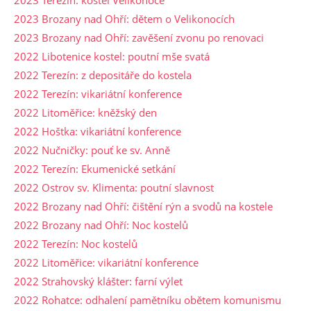
2023 Brozany nad Ohří: dětem o Velikonocích
2023 Brozany nad Ohří: zavěšení zvonu po renovaci
2022 Libotenice kostel: poutní mše svatá
2022 Terezín: z depositáře do kostela
2022 Terezín: vikariátní konference
2022 Litoměřice: kněžský den
2022 Hoštka: vikariátní konference
2022 Nučničky: pouť ke sv. Anně
2022 Terezín: Ekumenické setkání
2022 Ostrov sv. Klimenta: poutní slavnost
2022 Brozany nad Ohří: čištění rýn a svodů na kostele
2022 Brozany nad Ohří: Noc kostelů
2022 Terezín: Noc kostelů
2022 Litoměřice: vikariátní konference
2022 Strahovský klášter: farní výlet
2022 Rohatce: odhalení pamětníku obětem komunismu