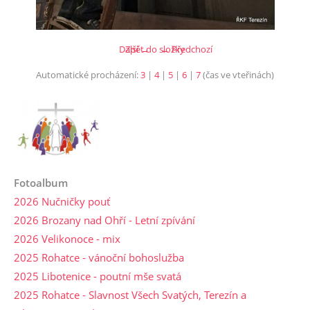
Další →
Zpět do složky
← Předchozí
Automatické procházení:
3
|
4
|
5
|
6
|
7
(čas ve vteřinách)
Fotoalbum
2026 Nučničky pouť
2026 Brozany nad Ohří - Letní zpívání
2026 Velikonoce - mix
2025 Rohatce - vánoční bohoslužba
2025 Libotenice - poutní mše svatá
2025 Rohatce - Slavnost Všech Svatých, Terezín a