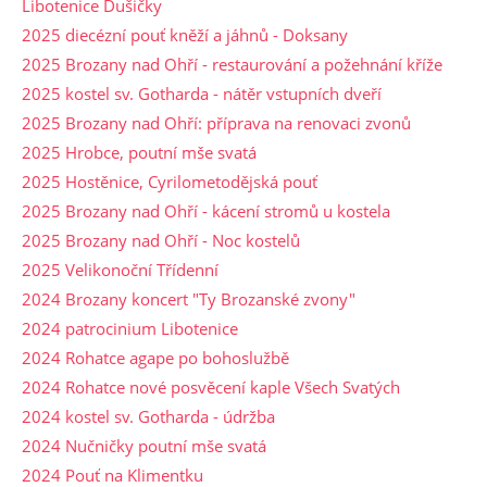
Libotenice Dušičky
2025 diecézní pouť kněží a jáhnů - Doksany
2025 Brozany nad Ohří - restaurování a požehnání kříže
2025 kostel sv. Gotharda - nátěr vstupních dveří
2025 Brozany nad Ohří: příprava na renovaci zvonů
2025 Hrobce, poutní mše svatá
2025 Hostěnice, Cyrilometodějská pouť
2025 Brozany nad Ohří - kácení stromů u kostela
2025 Brozany nad Ohří - Noc kostelů
2025 Velikonoční Třídenní
2024 Brozany koncert "Ty Brozanské zvony"
2024 patrocinium Libotenice
2024 Rohatce agape po bohoslužbě
2024 Rohatce nové posvěcení kaple Všech Svatých
2024 kostel sv. Gotharda - údržba
2024 Nučničky poutní mše svatá
2024 Pouť na Klimentku