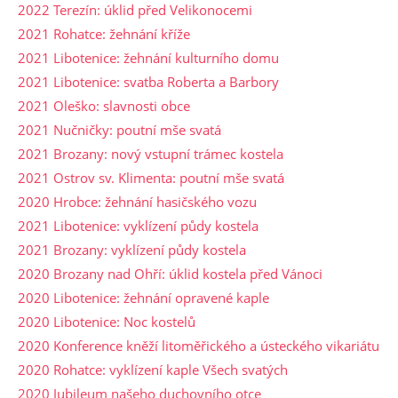
2022 Terezín: úklid před Velikonocemi
2021 Rohatce: žehnání kříže
2021 Libotenice: žehnání kulturního domu
2021 Libotenice: svatba Roberta a Barbory
2021 Oleško: slavnosti obce
2021 Nučničky: poutní mše svatá
2021 Brozany: nový vstupní trámec kostela
2021 Ostrov sv. Klimenta: poutní mše svatá
2020 Hrobce: žehnání hasičského vozu
2021 Libotenice: vyklízení půdy kostela
2021 Brozany: vyklízení půdy kostela
2020 Brozany nad Ohří: úklid kostela před Vánoci
2020 Libotenice: žehnání opravené kaple
2020 Libotenice: Noc kostelů
2020 Konference kněží litoměřického a ústeckého vikariátu
2020 Rohatce: vyklízení kaple Všech svatých
2020 Jubileum našeho duchovního otce