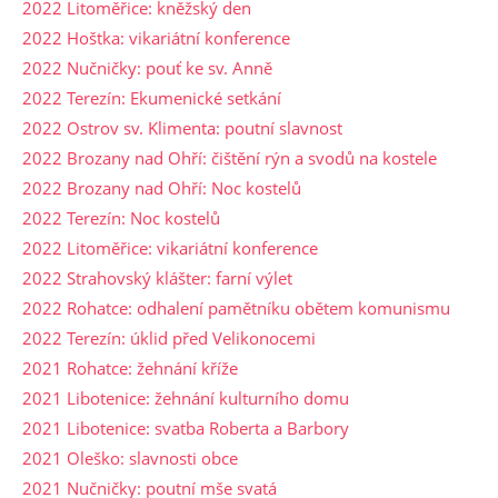
2022 Litoměřice: kněžský den
2022 Hoštka: vikariátní konference
2022 Nučničky: pouť ke sv. Anně
2022 Terezín: Ekumenické setkání
2022 Ostrov sv. Klimenta: poutní slavnost
2022 Brozany nad Ohří: čištění rýn a svodů na kostele
2022 Brozany nad Ohří: Noc kostelů
2022 Terezín: Noc kostelů
2022 Litoměřice: vikariátní konference
2022 Strahovský klášter: farní výlet
2022 Rohatce: odhalení pamětníku obětem komunismu
2022 Terezín: úklid před Velikonocemi
2021 Rohatce: žehnání kříže
2021 Libotenice: žehnání kulturního domu
2021 Libotenice: svatba Roberta a Barbory
2021 Oleško: slavnosti obce
2021 Nučničky: poutní mše svatá