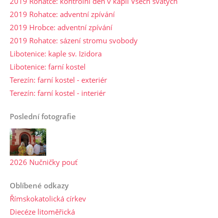
2019 Rohatce: kontrolní den v kapli Všech svatých
2019 Rohatce: adventní zpívání
2019 Hrobce: adventní zpívání
2019 Rohatce: sázení stromu svobody
Libotenice: kaple sv. Izidora
Libotenice: farní kostel
Terezín: farní kostel - exteriér
Terezín: farní kostel - interiér
Poslední fotografie
2026 Nučničky pouť
Oblíbené odkazy
Římskokatolická církev
Diecéze litoměřická