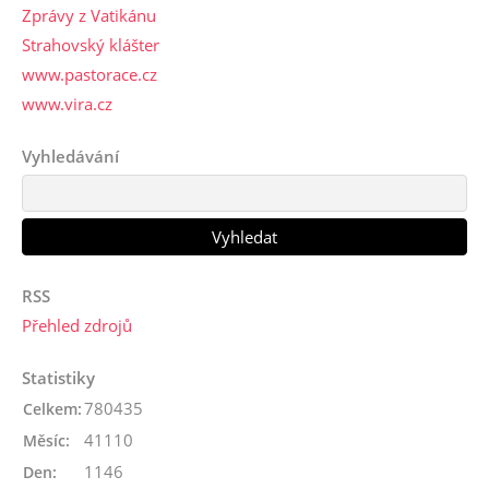
Zprávy z Vatikánu
Strahovský klášter
www.pastorace.cz
www.vira.cz
Vyhledávání
RSS
Přehled zdrojů
Statistiky
780435
Celkem:
41110
Měsíc:
1146
Den: