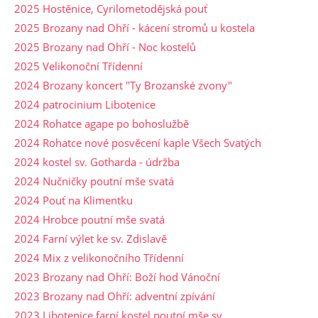
2025 Hostěnice, Cyrilometodějská pouť
2025 Brozany nad Ohří - kácení stromů u kostela
2025 Brozany nad Ohří - Noc kostelů
2025 Velikonoční Třídenní
2024 Brozany koncert "Ty Brozanské zvony"
2024 patrocinium Libotenice
2024 Rohatce agape po bohoslužbě
2024 Rohatce nové posvěcení kaple Všech Svatých
2024 kostel sv. Gotharda - údržba
2024 Nučničky poutní mše svatá
2024 Pouť na Klimentku
2024 Hrobce poutní mše svatá
2024 Farní výlet ke sv. Zdislavě
2024 Mix z velikonočního Třídenní
2023 Brozany nad Ohří: Boží hod Vánoční
2023 Brozany nad Ohří: adventní zpívání
2023 Libotenice farní kostel poutní mše sv.