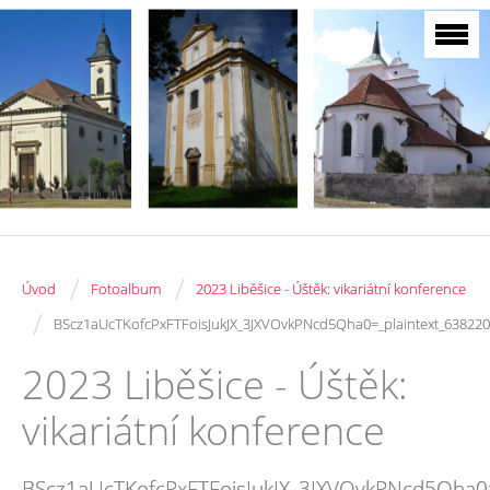
/
/
Úvod
Fotoalbum
2023 Liběšice - Úštěk: vikariátní konference
/
BScz1aUcTKofcPxFTFoisJukJX_3JXVOvkPNcd5Qha0=_plaintext_63822
2023 Liběšice - Úštěk:
vikariátní konference
BScz1aUcTKofcPxFTFoisJukJX_3JXVOvkPNcd5Qha0